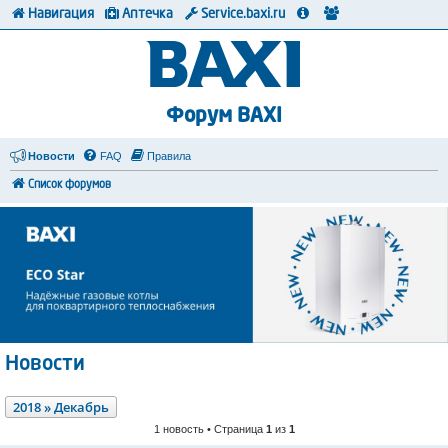
Навигация
Аптечка
Service.baxi.ru
Форум BAXI
Новости
FAQ
Правила
Список форумов
Новости
2018 » Декабрь
1 новость • Страница
1
из
1