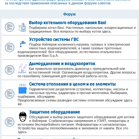
за последствия применения описанных в данном форуме советов.
Форум
Выбор котельного оборудования Baxi
Подбираем котел Baxi. Настенные, напольные, конденсационные и
традиционные. Все вопросы по выбору котла здесь.
Устройство системы ГВС
Подбор бойлеров косвенного нагрева, газовых и электрических
емкостных водонагревателей, а также газовых проточных
водонагревателей. Все оборудование, естественно итальянского
производителя Baxi S.p.A.
Дымоудаление и воздухоприток
Как правильно организовать дымоход с принудительной или
естественной тягой. Организация воздухопритока. Другие вопросы
по газообмену помещения для корректной работы котла.
Система отопления в целом и ее элементы
Гидравлические разделители (стрелки), коллекторы, насосы и
насосные группы, радиаторы и прочая мелочевка. Выбираем,
подбираем, обсуждаем.
Предполагаемые схемы разводки системы отопления обсуждаем здесь
же.
Защитное оборудование
Обсуждение и выбор разного защитного оборудования для котлов
и бойлеров. Стабилизаторы напряжения и УЗИП, генераторы и
источники бесперебойного питания. Информаторы и сигнализаторы.
Устройства защиты теплообменников и змеевиков от накипи. Все это
здесь.