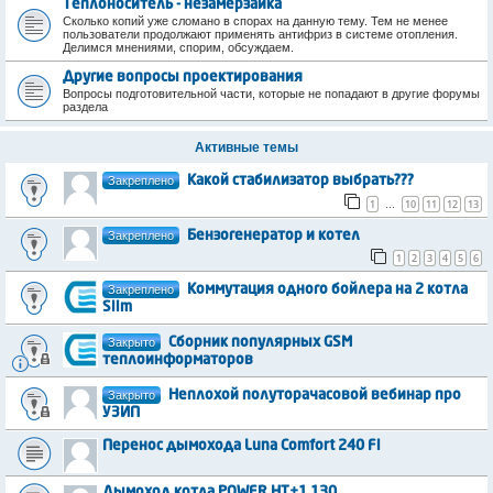
Теплоноситель - незамерзайка
Сколько копий уже сломано в спорах на данную тему. Тем не менее
пользователи продолжают применять антифриз в системе отопления.
Делимся мнениями, спорим, обсуждаем.
Другие вопросы проектирования
Вопросы подготовительной части, которые не попадают в другие форумы
раздела
Активные темы
Закреплено
Какой стабилизатор выбрать???
1
10
11
12
13
…
Закреплено
Бензогенератор и котел
1
2
3
4
5
6
Закреплено
Коммутация одного бойлера на 2 котла
Slim
Закрыто
Сборник популярных GSM
теплоинформаторов
Закрыто
Неплохой полуторачасовой вебинар про
УЗИП
Перенос дымохода Luna Comfort 240 Fi
Дымоход котла POWER HT+1.130