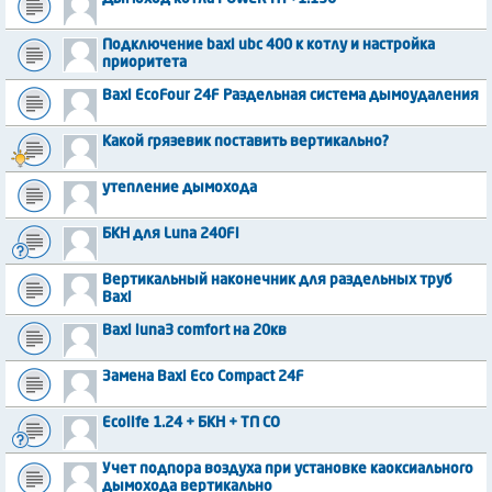
Подключение baxi ubc 400 к котлу и настройка
приоритета
Baxi EcoFour 24F Раздельная система дымоудаления
Какой грязевик поставить вертикально?
утепление дымохода
БКН для Luna 240Fi
Вертикальный наконечник для раздельных труб
Baxi
Baxi luna3 comfort на 20кв
Замена Baxi Eco Compact 24F
Ecolife 1.24 + БКН + ТП СО
Учет подпора воздуха при установке каоксиального
дымохода вертикально