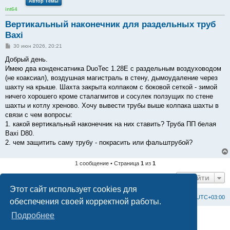
Автор Темы
int64
Вертикальный наконечник для раздельных труб
Baxi
С
30 июн 2026, 20:21
о
о
Добрый день.
б
Имею два конденсатника DuoTec 1.28E с раздельным воздуховодом
щ
е
(не коаксиал), воздушная магистраль в стену, дымоудаление через
н
шахту на крыше. Шахта закрыта колпаком с боковой сеткой - зимой
и
е
ничего хорошего кроме сталагмитов и сосулек ползущих по стене
шахты и котлу хреново. Хочу вывести трубы выше колпака шахты в
связи с чем вопросы:
1. какой вертикальный наконечник на них ставить? Труба ПП белая
Baxi D80.
2. чем защитить саму трубу - покрасить или фальштрубой?
1 сообщение • Страница
1
из
1
Перейти
Этот сайт использует cookies для
Список форумов
С
в
я
з
а
т
ь
с
я
с
а
д
м
и
н
и
с
т
р
а
ц
и
е
й
Часовой пояс:
UTC+03:00
обеспечения своей корректной работы.
Подробнее
Создано на основе
phpBB
® Forum Software © phpBB Limited
Официальный сайт BAXI в России