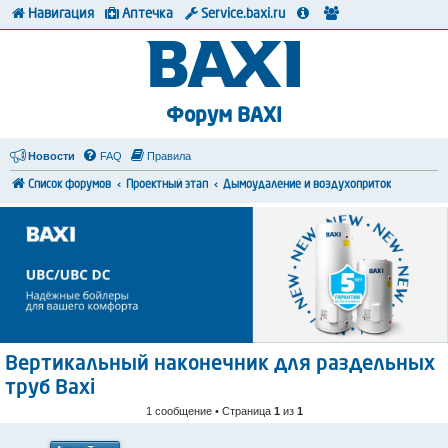
Навигация
Аптечка
Service.baxi.ru
Форум BAXI
Новости
FAQ
Правила
Список форумов
Проектный этап
Дымоудаление и воздухоприток
Вертикальный наконечник для раздельных
труб Baxi
1 сообщение • Страница
1
из
1