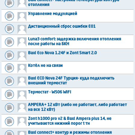
Baxi connect+ настройка температуры контура
отопления
Управление модуляцией
Дистанционный сброс ошибки E01
Luna3 comfort: задержка включения отопления
после работы на БКН
Baxi Eco Nova 1.24F и Zont Smart 2.0
Котёл не на связи
Baxi ECO Nova 24F Турция- куда подключить
внешний термостат
Термостат - W506 WIFI
AMPERA+ 12 кВт (либо не работает, либо работает
на все 12 кВт)
Zont h1000 pro v2 & Baxi Ampera plus 14, не
учитывается нижний порог t тн
Baxi connect+ контур и режимы отопления