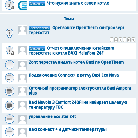
Закрыто
Что нужно знать о своем котле
Темы
Закреплено
Opensource Opentherm контроллер/
термостат
1
2
3
4
5
6
Закрыто
Отчет о подключении китайского
термостата к котлу BAXI MainFoyr 24F
Zont перестал видеть котел Baxi по OpenTherm
Подключение Connect+ к котлу Baxi Eco Nova
Суточный программатор электрокотла Baxi Ampera
plus
Baxi Nuvola 3 Comfort 240Fi не набирает целевую
температуру ГВС
управление eco star 24t
Baxi коннект + и датчики температуры