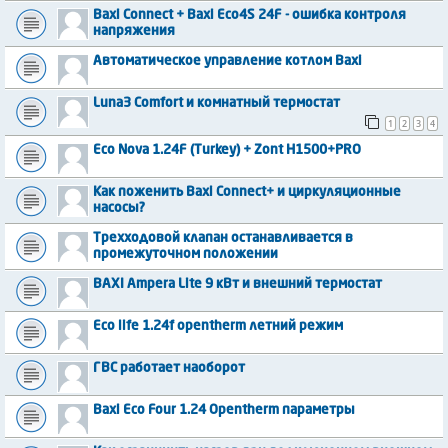
Baxi Connect + Baxi Eco4S 24F - ошибка контроля
напряжения
Автоматическое управление котлом Baxi
Luna3 Comfort и комнатный термостат
1
2
3
4
Eco Nova 1.24F (Turkey) + Zont H1500+PRO
Как поженить Baxi Connect+ и циркуляционные
насосы?
Трехходовой клапан останавливается в
промежуточном положении
BAXI Ampera Lite 9 кВт и внешний термостат
Eco life 1.24f opentherm летний режим
ГВС работает наоборот
Baxi Eco Four 1.24 Opentherm параметры