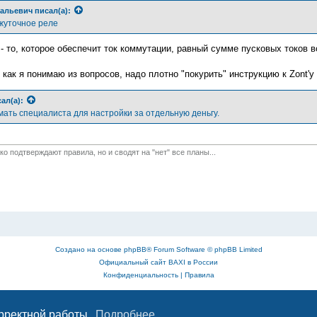
альевич
писал(а):
жуточное реле
- то, которое обеспечит ток коммутации, равный сумме пусковых токов в
как я понимаю из вопросов, надо плотно "покурить" инструкцию к Zont'у
ал(а):
мать специалиста для настройки за отдельную деньгу.
о подтверждают правила, но и сводят на "нет" все планы...
Создано на основе
phpBB
® Forum Software © phpBB Limited
Официальный сайт BAXI в России
Конфиденциальность
|
Правила
орректной работы.
Подробнее