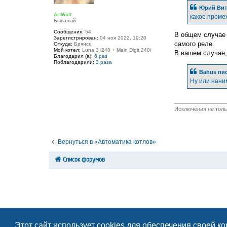
б
Юрий Вит
щ
ArtWolf
е
какое проме
Бывалый
н
и
Сообщения:
54
е
В общем случае 
Зарегистрирован:
04 ноя 2022, 19:20
самого реле.
Откуда:
Брянск
Мой котел:
Luna 3 i240 + Main Digit 240i
В вашем случае, 
Благодарил (а):
6 раз
Поблагодарили:
3 раза
Bahus
пис
Ну или нани
Исключения не тольк
Вернуться в «Автоматика котлов»
Список форумов
Этот сайт использует cookies для обеспечения своей к