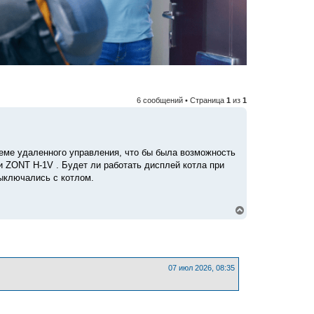
6 сообщений • Страница
1
из
1
стеме удаленного управления, что бы была возможность
и ZONT H-1V . Будет ли работать дисплей котла при
ыключались с котлом.
В
е
р
н
у
т
ь
07 июл 2026, 08:35
с
я
к
н