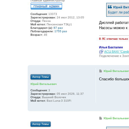
Главный администратор
Юрий Вит
Будет ли ра
Сообщения:
13373
Зарегистрирован:
24 июл 2012, 13:05
Откуда:
Пенза
Дисплей работать
Мой котел:
Пензенская ТЭЦ-1
Насосы можно к 
Благодарил (а):
87 раз
Поблагодарили:
1755 раз
Возраст:
46
В ЛС отвечаю только
Илья Бахталин
АСЦ BAXI "Санфо
Подключение к Зонт
С
Юрий Витальеви
о
Автор Темы
о
Спасибо большо
б
Юрий Витальевич
щ
е
Сообщения:
3
н
Зарегистрирован:
05 июл 2026, 11:37
и
Откуда:
Вышний Волочек
е
Мой котел:
Baxi Luna-3 310Fi
С
Юрий Витальеви
о
Автор Темы
о
б