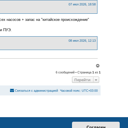
т
ь
07 июл 2026, 18:58
с
я
к
сех насосов + запас на "китайское происхождение"
н
а
ч
 и ПУЭ.
а
л
у
08 июл 2026, 12:13
В
е
6 сообщений • Страница
1
из
1
р
н
Перейти
у
т
ь
С
в
я
з
а
т
ь
с
я
с
а
д
м
и
н
и
с
т
р
а
ц
и
е
й
Часовой пояс:
UTC+03:00
с
я
к
н
а
ч
а
л
у
Согласен