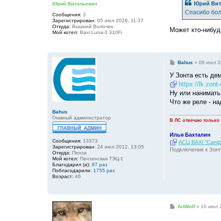
Юрий Вит
Юрий Витальевич
щ
е
Спасибо бол
Сообщения:
3
н
Зарегистрирован:
05 июл 2026, 11:37
и
Откуда:
Вышний Волочек
е
Может кто-нибуд
Мой котел:
Baxi Luna-3 310Fi
С
Bahus
»
08 июл 2
о
о
У Зонта есть де
б
https://lk.zont
щ
е
Ну или нанимать
н
Что же реле - на
и
е
Bahus
Главный администратор
В ЛС отвечаю только
Илья Бахталин
Сообщения:
13373
АСЦ BAXI "Санфо
Зарегистрирован:
24 июл 2012, 13:05
Подключение к Зонт
Откуда:
Пенза
Мой котел:
Пензенская ТЭЦ-1
Благодарил (а):
87 раз
Поблагодарили:
1755 раз
Возраст:
46
С
ArtWolf
»
10 июл 
о
о