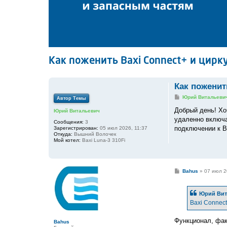
Как поженить Baxi Connect+ и цир
Как поженит
С
Юрий Витальеви
Автор Темы
о
о
Добрый день! Хо
Юрий Витальевич
б
удаленно включа
щ
Сообщения:
3
е
подключении к B
Зарегистрирован:
05 июл 2026, 11:37
н
Откуда:
Вышний Волочек
и
Мой котел:
Baxi Luna-3 310Fi
е
С
Bahus
»
07 июл 2
о
о
б
Юрий Вит
щ
е
Baxi Connec
н
и
е
Функционал, фак
Bahus