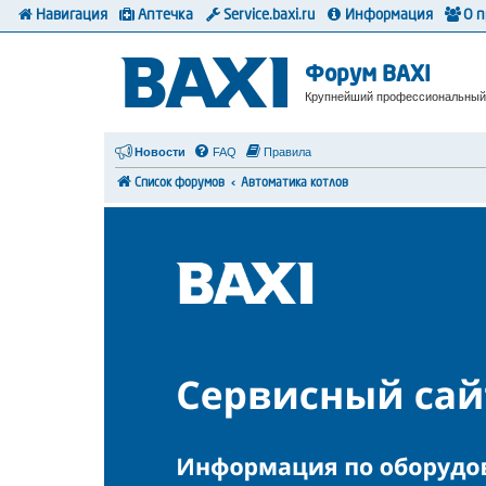
Навигация
Аптечка
Service.baxi.ru
Информация
О 
Форум BAXI
Крупнейший профессиональный
Новости
FAQ
Правила
Список форумов
Автоматика котлов