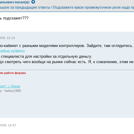
альевич
писал(а):
ьшое за предыдущие ответы ! Подскажите какое промежуточное реле надо п
ь подскажет???
026, 12:13
мо-кабинет с разными моделями контроллеров. Зайдите, там оглядитесь.
-online.ru/demo
 специалиста для настройки за отдельную деньгу.
до смотреть чего вообще на рынке сейчас есть. Я, к сожалению, этим н
 по работе форума
рт". г. Пенза
у - bahus1980
2026, 14:37