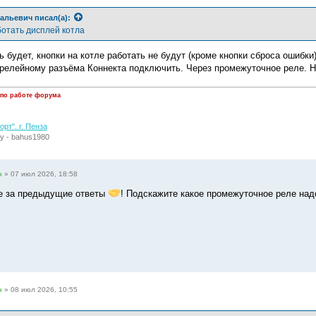
альевич
писал(а):
ботать дисплей котла
 будет, кнопки на котле работать не будут (кроме кнопки сброса ошибки)
релейному разъёма Коннекта подключить. Через промежуточное реле. Н
 по работе форума
рт". г. Пенза
у - bahus1980
ч
»
07 июл 2026, 18:58
е за предыдущие ответы
! Подскажите какое промежуточное реле над
ч
»
08 июл 2026, 10:55