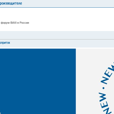
производителе
 форум BAXI в России
оприток