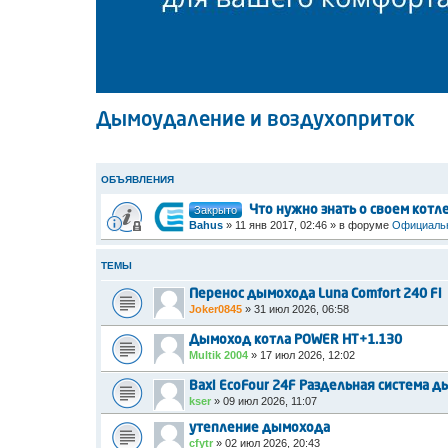
Дымоудаление и воздухоприток
ОБЪЯВЛЕНИЯ
Закрыто
Что нужно знать о своем котл
Bahus
»
11 янв 2017, 02:46
» в форуме
Официальн
ТЕМЫ
Перенос дымохода Luna Comfort 240 Fi
Joker0845
»
31 июл 2026, 06:58
Дымоход котла POWER HT+1.130
Multik 2004
»
17 июл 2026, 12:02
Baxi EcoFour 24F Раздельная система 
kser
»
09 июл 2026, 11:07
утепление дымохода
cfytr
»
02 июл 2026, 20:43