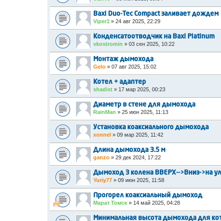
Baxi Duo-Tec Compact заливает дождем
Viper1
»
24 авг 2025, 22:29
Конденсатоотводчик на Baxi Platinum
vkostromin
»
03 сен 2025, 10:22
Монтаж дымохода
Gelo
»
07 авг 2025, 15:02
Котел + адаптер
shadist
»
17 мар 2025, 00:23
Диаметр в стене для дымохода
RainMan
»
25 июн 2025, 11:13
Установка коаксиального дымохода
xonnel
»
09 мар 2025, 11:42
Длина дымохода 3.5 м
ganzo
»
29 дек 2024, 17:22
Дымоход 3 колена ВВЕРХ-->Вниз->на у
Yuriy77
»
09 июн 2025, 11:58
Прогорел коаксиальный дымоход
Марат Томск
»
14 май 2025, 04:28
Минимальная высота дымохода для кот