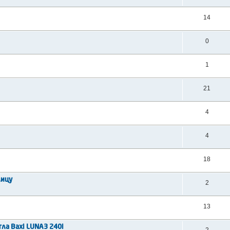
14
0
1
21
4
4
18
лицу
2
13
ла Baxi LUNA3 240i