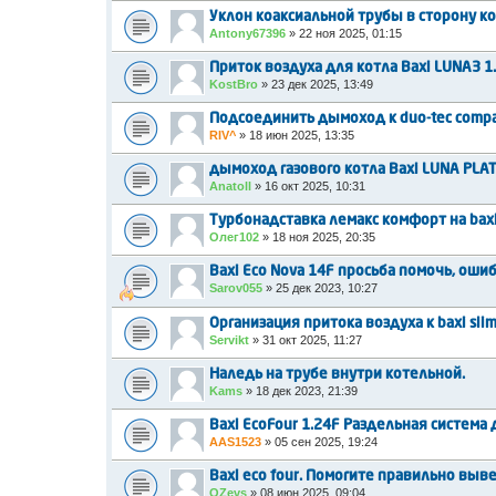
Уклон коаксиальной трубы в сторону к
Antony67396
»
22 ноя 2025, 01:15
Приток воздуха для котла Baxi LUNA3 1.
KostBro
»
23 дек 2025, 13:49
Подсоединить дымоход к duo-tec compac
RIV^
»
18 июн 2025, 13:35
дымоход газового котла Baxi LUNA PLAT
Anatoll
»
16 окт 2025, 10:31
Турбонадставка лемакс комфорт на baxi 
Олег102
»
18 ноя 2025, 20:35
Baxi Eco Nova 14F просьба помочь, ошиб
Sarov055
»
25 дек 2023, 10:27
Организация притока воздуха к baxi slim
Servikt
»
31 окт 2025, 11:27
Наледь на трубе внутри котельной.
Kams
»
18 дек 2023, 21:39
Baxi EcoFour 1.24F Раздельная систем
AAS1523
»
05 сен 2025, 19:24
Baxi eco four. Помогите правильно выв
OZevs
»
08 июн 2025, 09:04