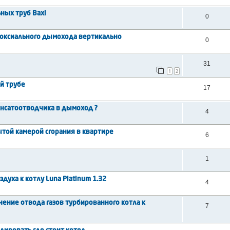
ных труб Baxi
0
аоксиального дымохода вертикально
0
31
1
2
й трубе
17
енсатоотводчика в дымоход ?
4
той камерой сгорания в квартире
6
1
уха к котлу Luna Platinum 1.32
4
ение отвода газов турбированного котла к
7