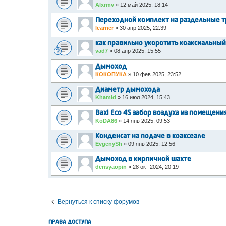
Alxrmv
»
12 май 2025, 18:14
Переходной комплект на раздельные тр
learner
»
30 апр 2025, 22:39
как правильно укоротить коаксиальны
vad7
»
08 апр 2025, 15:55
Дымоход
КОКОПУКА
»
10 фев 2025, 23:52
Диаметр дымохода
Khamid
»
16 июл 2024, 15:43
Baxi Eco 4S забор воздуха из помещени
KoDA86
»
14 янв 2025, 09:53
Конденсат на подаче в коаксеале
EvgenySh
»
09 янв 2025, 12:56
Дымоход в кирпичной шахте
densyaopin
»
28 окт 2024, 20:19
Вернуться к списку форумов
ПРАВА ДОСТУПА