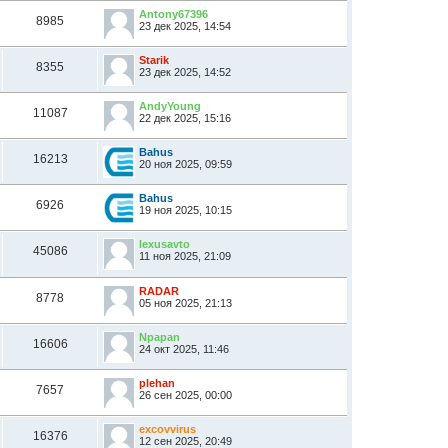
Antony67396
8985
23 дек 2025, 14:54
Starik
8355
23 дек 2025, 14:52
AndyYoung
11087
22 дек 2025, 15:16
Bahus
16213
20 ноя 2025, 09:59
Bahus
6926
19 ноя 2025, 10:15
lexusavto
45086
11 ноя 2025, 21:09
RADAR
8778
05 ноя 2025, 21:13
Npapan
16606
24 окт 2025, 11:46
plehan
7657
26 сен 2025, 00:00
excovvirus
16376
12 сен 2025, 20:49