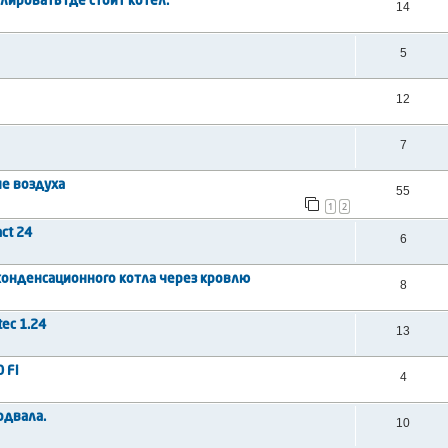
лировать где стоит котел.
14
5
12
7
ие воздуха
55
1
2
ct 24
6
онденсационного котла через кровлю
8
ec 1.24
13
 Fi
4
одвала.
10