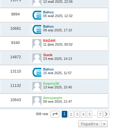
11073
12 май 2025, 22:06
Bahus
9894
05 май 2025, 12:32
Bahus
10681
08 апр 2025, 17:10
RADAR
9340
11 фев 2025, 00:02
Starik
14872
23 янв 2025, 14:13
Bahus
13110
15 янв 2025, 11:57
EvgenySh
11132
13 янв 2025, 15:45
densyaopin
10643
09 ноя 2024, 21:47
Страница
1
из
7
2
3
4
5
7
След.
308 тем
1
…
Перейти