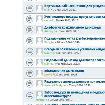
Вертикальный наконечник для раздель
int64
»
30 июн 2026, 20:21
Учет подпора воздуха при установке к
sacha1
»
19 июн 2026, 15:13
Диафрагма коаксиального дымохода
Andrey I
»
13 янв 2023, 08:13
Подключение котла к асбестоцементно
Stas_tvr
»
01 июн 2026, 12:46
Всегда ли обязательна установка конд
Miron177
»
30 апр 2026, 22:56
Раздельный дымоход для котла с закры
Маг_007
»
03 май 2026, 22:08
объединение дымоходов
xeonis
»
20 апр 2026, 10:23
Раздельное дымоудаление и приток возд
Алексей Бобров
»
03 апр 2026, 17:12
Забор воздуха из помещения и подключ
асбестовой трубе
Miron177
»
22 мар 2026, 19:19