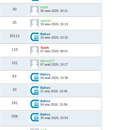
int64
30
30 июн 2026, 20:21
sacha1
35
19 июн 2026, 15:13
Bahus
30112
10 июн 2026, 10:32
Starik
110
07 июн 2026, 08:01
Miron177
101
07 май 2026, 19:27
Bahus
83
04 май 2026, 13:38
Bahus
33
21 апр 2026, 10:45
Bahus
281
04 апр 2026, 15:58
Bahus
558
30 мар 2026, 15:54