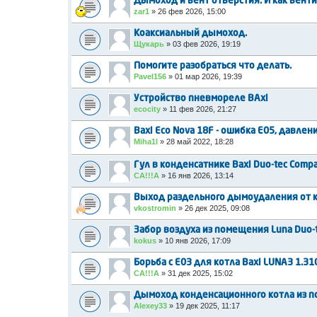
Дымоход и вент отверстия. И как венти
zar1
»
26 фев 2026, 15:00
Коаксиальный дымоход.
Щукарь
»
03 фев 2026, 19:19
Помогите разобраться что делать.
Pavel156
»
01 мар 2026, 19:39
Устройство пневмореле BAxi
ecocity
»
11 фев 2026, 21:27
Baxi Eco Nova 18F - ошибка Е05, давлен
Miha1l
»
28 май 2022, 18:28
Гул в конденсатнике Baxi Duo-tec Compa
CA!!!A
»
16 янв 2026, 13:14
Выход раздельного дымоудаления от к
vkostromin
»
26 дек 2025, 09:08
Забор воздуха из помещения Luna Duo-t
kokus
»
10 янв 2026, 17:09
Борьба с E03 для котла Baxi LUNA3 1.310
CA!!!A
»
31 дек 2025, 15:02
Дымоход конденсационного котла из п
Alexey33
»
19 дек 2025, 11:17