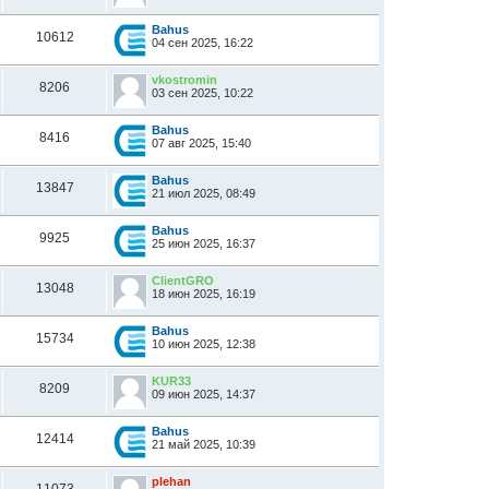
Bahus
10612
04 сен 2025, 16:22
vkostromin
8206
03 сен 2025, 10:22
Bahus
8416
07 авг 2025, 15:40
Bahus
13847
21 июл 2025, 08:49
Bahus
9925
25 июн 2025, 16:37
ClientGRO
13048
18 июн 2025, 16:19
Bahus
15734
10 июн 2025, 12:38
KUR33
8209
09 июн 2025, 14:37
Bahus
12414
21 май 2025, 10:39
plehan