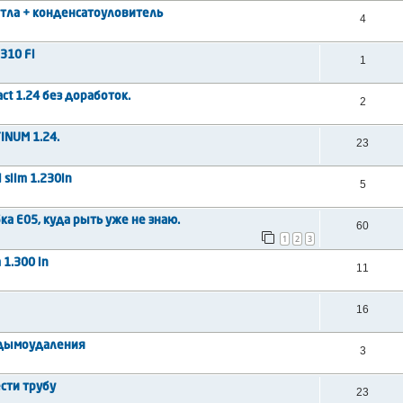
отла + конденсатоуловитель
4
310 Fi
1
t 1.24 без доработок.
2
INUM 1.24.
23
slim 1.230in
5
ка Е05, куда рыть уже не знаю.
60
1
2
3
 1.300 in
11
16
а дымоудаления
3
ести трубу
23