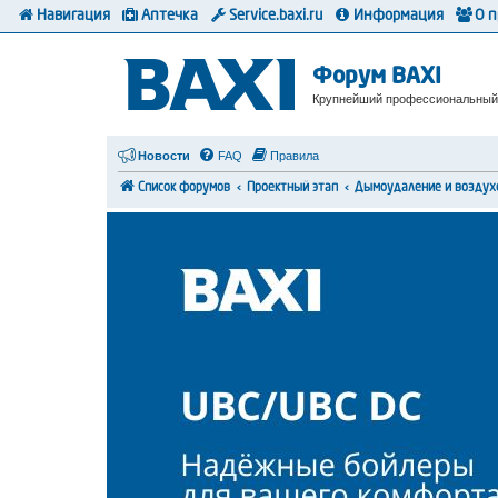
Навигация
Аптечка
Service.baxi.ru
Информация
О 
Форум BAXI
Крупнейший профессиональный
Новости
FAQ
Правила
Список форумов
Проектный этап
Дымоудаление и воздух