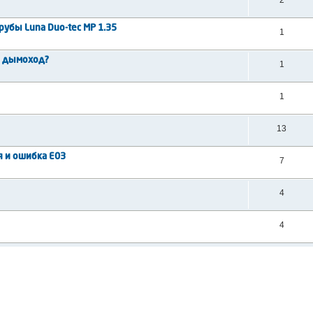
2
убы Luna Duo-tec MP 1.35
1
й дымоход?
1
1
13
я и ошибка E03
7
4
4