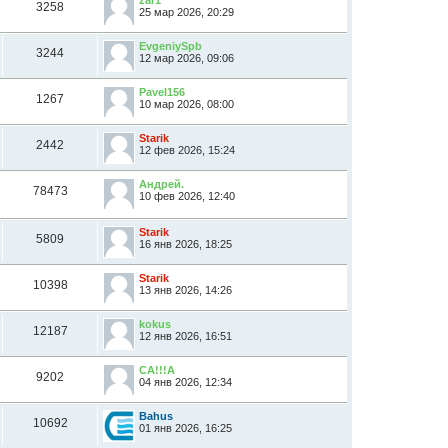
zar1
3258
25 мар 2026, 20:29
EvgeniySpb
3244
12 мар 2026, 09:06
Pavel156
1267
10 мар 2026, 08:00
Starik
2442
12 фев 2026, 15:24
Андрей.
78473
10 фев 2026, 12:40
Starik
5809
16 янв 2026, 18:25
Starik
10398
13 янв 2026, 14:26
kokus
12187
12 янв 2026, 16:51
CA!!!A
9202
04 янв 2026, 12:34
Bahus
10692
01 янв 2026, 16:25