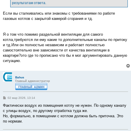
результатам ответа.
Если вы сталкивались или знакомы с требованиями по работе
газовых котлов с закрытой камерой сгорания и тд.
Я о том что помимо раздельной вентиляции для самого
котла,требуются ли ему какие то дополнительные каналы по притоку
и тд.Или он полностью независим и работает полностью
самостоятельно вне зависимости от качества вентиляции в
квартире?это где то прописано что бы я мог аргументировать данную
ситуацию.
Bahus
Главный администратор
С
02 мар 2026, 13:14
о
о
Фактически воздух из помещения котлу не нужен. По одному каналу
б
с улицы воздух, по другому отработка туда же.
щ
е
Но, формально, в помещении с котлом должна быть приточка. Это
н
по нормам.
и
е