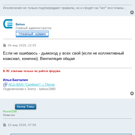
е
н
и
Исключения не только подтверждают правила, но и сводят на "нет" все планы...
е
Bahus
Главный администратор
С
09 мар 2026, 22:55
о
о
Если не ошибаюсь - дымоход у всех свой (если не коллективный
б
коаксиал, конечно). Вентиляция общая
щ
е
н
и
В ЛС отвечаю только по работе форума
е
Илья Бахталин
АСЦ BAXI "Санфорт". г. Пенза
Подключение к Зонту - bahus1980
Автор Темы
Pavel156
Новичок
С
10 мар 2026, 07:56
о
о