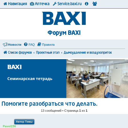
Навигация
Аптечка
Service.baxi.ru
Форум BAXI
Новости
FAQ
Правила
Список форумов
Проектный этап
Дымоудаление и воздухоприток
Помогите разобраться что делать.
13 сообщений • Страница
1
из
1
Автор Темы
Pavel156