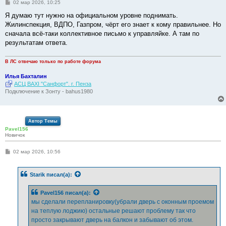
С
02 мар 2026, 10:25
о
о
Я думаю тут нужно на официальном уровне поднимать.
б
Жилинспекция, ВДПО, Газпром, чёрт его знает к кому правильнее. Но
щ
е
сначала всё-таки коллективное письмо к управляйке. А там по
н
результатам ответа.
и
е
В ЛС отвечаю только по работе форума
Илья Бахталин
АСЦ BAXI "Санфорт". г. Пенза
Подключение к Зонту - bahus1980
Автор Темы
Pavel156
Новичок
С
02 мар 2026, 10:56
о
о
б
Starik
писал(а):
щ
е
н
Pavel156
писал(а):
и
е
мы сделали перепланировку(убрали дверь с оконным проемом
на теплую лоджию) остальные решают проблему так что
просто закрывают дверь на балкон и забывают об этом.