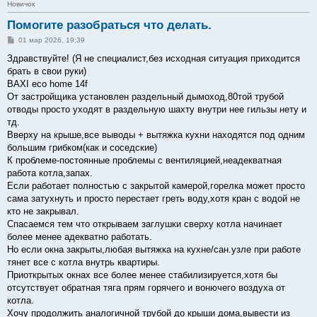
Новичок
Помогите разобраться что делать.
С
01 мар 2026, 19:39
о
о
Здравствуйте! (Я не специалист,без исходная ситуация приходится
б
брать в свои руки)
щ
е
BAXI eco home 14f
н
От застройщика установлен раздельный дымоход,80той трубой
и
е
отводы просто уходят в раздельную шахту внутри нее гильзы нету и
тд.
Вверху на крыше,все выводы + вытяжка кухни находятся под одним
большим грибком(как и соседские)
К проблеме-постоянные проблемы с вентиляцией,неадекватная
работа котла,запах.
Если работает полностью с закрытой камерой,горелка может просто
сама затухнуть и просто перестает греть воду,хотя кран с водой не
кто не закрывал.
Спасаемся тем что открываем заглушки сверху котла начинает
более менее адекватно работать.
Но если окна закрыты,любая вытяжка на кухне/сан.узле при работе
тянет все с котла внутрь квартиры.
Приоткрытых окнах все более менее стабилизируется,хотя бы
отсутствует обратная тяга прям горячего и вонючего воздуха от
котла.
Хочу продолжить аналогичной трубой до крыши дома,вывести из