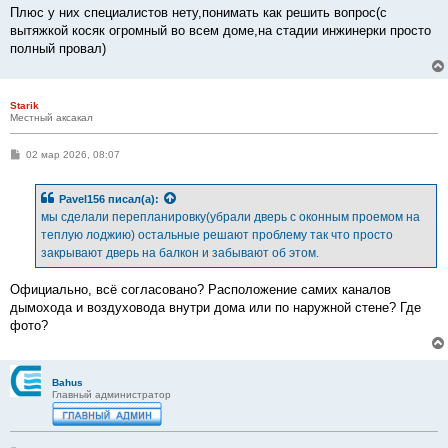
Плюс у них специалистов нету,понимать как решить вопрос(с
вытяжкой косяк огромный во всем доме,на стадии инжинерки просто
полный провал)
Starik
Местный аксакал
С
02 мар 2026, 08:07
о
о
б
Pavel156
писал(а):
щ
е
мы сделали перепланировку(убрали дверь с оконным проемом на
н
теплую лоджию) остальные решают проблему так что просто
и
е
закрывают дверь на балкон и забывают об этом.
Официально, всё согласовано? Расположение самих каналов
дымохода и воздуховода внутри дома или по наружной стене? Где
фото?
Bahus
Главный администратор