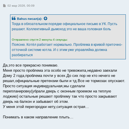
С
02 мар 2026, 00:09
о
о
б
Bahus
писал(а):
щ
е
Тогда в обязательном порядке официальное письмо в УК. Пусть
н
решают. Коллективный дымоход это не ваша головная боль
и
е
Отправлено спустя 2 минуты 4 секунды:
Поясню. Котёл работает нормально. Проблема в кривой приточно-
отточной системе котла. И с этим уже управляйка должна
разбираться
Да,это все прекрасно понимаю.
Меня просто проблема эта особо не тревожила,недавно заехали
Дому 2 года,проблема почти у всех.До сих пор не кто нечего не
решал,официальные претензии были и тд.Все не тормозах опускают.
Просто ситуация индивидуальная,мы сделали
перепланировку(убрали дверь с оконным проемом на теплую
лоджию) остальные решают проблему так что просто закрывают
дверь на балкон и забывают об этом.
У меня этой перегородки нету,ситуация острая…
Понимать в каком направление плыть…