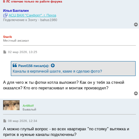
В ЛС отвечаю только по работе форума
Илья Бахталин
АСЦ BAXI "Санфорт". г. Пенза
Подключение к Зонту - bahus1980
Starik
Местный аксакал
С
02 мар 2026, 13:25
о
о
б
Pavel156
писал(а):
щ
е
Каналы в кирпичной шахте, какие я сделаю фото?
н
и
е
А для чего ж ты фотки котла выложил? Как он у тебя за стеной
оказался? Кто его перетаскивал и монтаж производил?
ArtWolf
Бывалый
С
08 мар 2026, 12:34
о
о
А можно глупый вопрос - во всех квартирах "по стояку" вытяжка и
б
приток в нужные каналы подключены?
щ