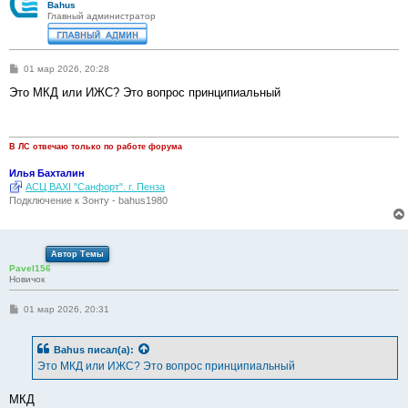
Bahus
Главный администратор
С
01 мар 2026, 20:28
о
о
Это МКД или ИЖС? Это вопрос принципиальный
б
щ
е
н
и
В ЛС отвечаю только по работе форума
е
Илья Бахталин
АСЦ BAXI "Санфорт". г. Пенза
Подключение к Зонту - bahus1980
Автор Темы
Pavel156
Новичок
С
01 мар 2026, 20:31
о
о
б
Bahus
писал(а):
щ
е
Это МКД или ИЖС? Это вопрос принципиальный
н
и
е
МКД