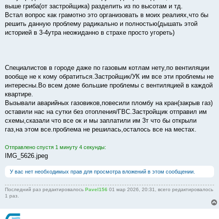
выше гриба(от застройщика) разделить из по высотам и тд.
Встал вопрос как грамотно это организовать в моих реалиях,что бы
решить данную проблему радикально и полностью(дышать этой
историей в 3-4утра неожиданно в страхе просто угореть)
Специалистов в городе даже по газовым котлам нету,по вентиляции
вообще не к кому обратиться.Застройщик/УК им все эти проблемы не
интересны.Во всем доме большие проблемы с вентиляцией в каждой
квартире.
Вызывали аварийных газовиков,повесили пломбу на кран(закрыв газ)
оставили нас на сутки без отопления/ГВС.Застройщик отправил им
схемы,сказали что все ок и мы заплатили им 3т что бы открыли
газ,на этом все.проблема не решилась,осталось все на местах.
Отправлено спустя 1 минуту 4 секунды:
IMG_5626.jpeg
У вас нет необходимых прав для просмотра вложений в этом сообщении.
Последний раз редактировалось
Pavel156
01 мар 2026, 20:31, всего редактировалось
1 раз.