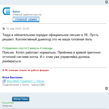
Bahus
Главный администратор
С
01 мар 2026, 22:25
о
о
Тогда в обязательном порядке официальное письмо в УК. Пусть
б
решают. Коллективный дымоход это не ваша головная боль
щ
е
н
Отправлено спустя 2 минуты 4 секунды:
и
е
Поясню. Котёл работает нормально. Проблема в кривой приточно-
отточной системе котла. И с этим уже управляйка должна
разбираться
В ЛС отвечаю только по работе форума
Илья Бахталин
АСЦ BAXI "Санфорт". г. Пенза
Подключение к Зонту - bahus1980
Автор Темы
Pavel156
Новичок