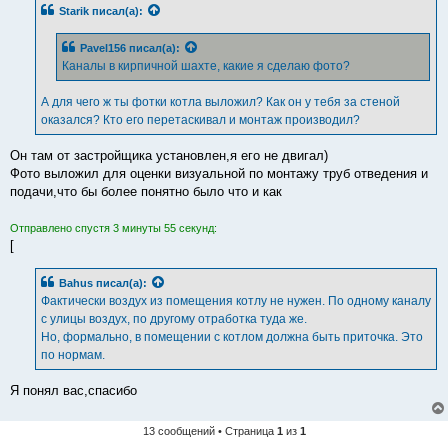
б
Starik
писал(а):
щ
е
н
Pavel156
писал(а):
и
е
Каналы в кирпичной шахте, какие я сделаю фото?
А для чего ж ты фотки котла выложил? Как он у тебя за стеной
оказался? Кто его перетаскивал и монтаж производил?
Он там от застройщика установлен,я его не двигал)
Фото выложил для оценки визуальной по монтажу труб отведения и
подачи,что бы более понятно было что и как
Отправлено спустя 3 минуты 55 секунд:
[
Bahus
писал(а):
Фактически воздух из помещения котлу не нужен. По одному каналу
с улицы воздух, по другому отработка туда же.
Но, формально, в помещении с котлом должна быть приточка. Это
по нормам.
Я понял вас,спасибо
13 сообщений • Страница
1
из
1