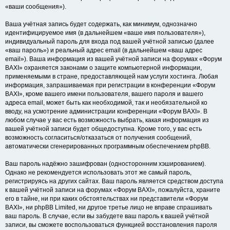
«ваши сообщения»).
Ваша учётная запись будет содержать, как минимум, однозначно
идентифицируемое имя (в дальнейшем «ваше имя пользователя»),
индивидуальный пароль для входа под вашей учётной записью (далее
«ваш пароль») и реальный адрес email (в дальнейшем «ваш адрес
email»). Ваша информация из вашей учётной записи на форумах «Форум
BAXI» охраняется законами о защите компьютерной информации,
применяемыми в стране, предоставляющей нам услуги хостинга. Любая
информация, запрашиваемая при регистрации в конференции «Форум
BAXI», кроме вашего имени пользователя, вашего пароля и вашего
адреса email, может быть как необходимой, так и необязательной ко
вводу, на усмотрение администрации конференции «Форум BAXI». В
любом случае у вас есть возможность выбрать, какая информация из
вашей учётной записи будет общедоступна. Кроме того, у вас есть
возможность согласиться/отказаться от получения сообщений,
автоматически сгенерированных программным обеспечением phpBB.
Ваш пароль надёжно зашифрован (односторонним хэшированием).
Однако не рекомендуется использовать этот же самый пароль,
регистрируясь на других сайтах. Ваш пароль является средством доступа
к вашей учётной записи на форумах «Форум BAXI», пожалуйста, храните
его в тайне, ни при каких обстоятельствах ни представители «Форум
BAXI», ни phpBB Limited, ни другое третье лицо не вправе спрашивать
ваш пароль. В случае, если вы забудете ваш пароль к вашей учётной
записи, вы сможете воспользоваться функцией восстановления пароля