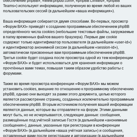
обеспечение phpBB», «www.phpbb.com», «phpBB Limited», «phpBB
Teams») используют информацию, полученную во время любой из ваших
пользовательских сессий (в дальнейшем «ваша информация»).
Ваша информация собирается двумя способами. Во-первых, просмотр
«Форум BAXI» приведёт к созданию программным обеспечением phpBB
определённого числа cookies (небольшие текстовые файлы, загружаемые
в папку временных файлов вашего браузера). Первые две cookie
содержат только идентификатор пользователя (в дальнейшем «user-id»)
и идентификатор анонимной сессии (в дальнейшем «session-id»),
автоматически присвоенные вам программным обеспечением phpBB.
Третья cookie будет создана после просмотра одной из тем конференции
«Форум BAXI» и будет использоваться для хранения информации о
прочтённых вами темах, повышая таким образом удобство работы с
форумами.
Также во время просмотра конференции «Форум BAXI» мы можем
установить cookies, внешние по отношению к программному обеспечению
phpBB, однако они выходят за рамки этого документа, целью которого
является рассмотрение страниц, созданных исключительно программным
обеспечением phpBB. Вторым источником получения вашей информации
являются данные, которые вы отправляете на форум. Этими данными
могут быть, но не исчерпываются, следующие данные: сообщения,
размещённые под учётной записью Гостя (в дальнейшем «анонимные
сообщения»), данные, указанные при регистрации в конференции
«Форум BAXI» (в дальнейшем «ваша учётная запись») и сообщения,
оставленные вами после регистрации и авторизации (в дальнейшем