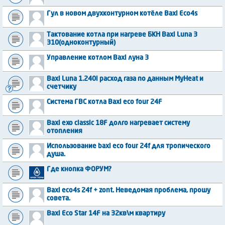
Гул в новом двухконтурном котёле Baxi Eco4s
Тактование котла при нагреве БКН Baxi Luna 3
310(одноконтурный)
Управление котлом Baxi луна 3
Baxi Luna 1.240i расход газа по данным MyHeat и
счетчику
Система ГВС котла Baxi eco four 24F
Baxi exo classic 18F долго нагревает систему
отопления
Использование baxi eco four 24f для тропического
душа.
Где кнопка ФОРУМ?
Baxi eco4s 24f + zont. Неведомая проблема, прошу
совета.
Baxi Eco Star 14F на 32кв\м квартиру