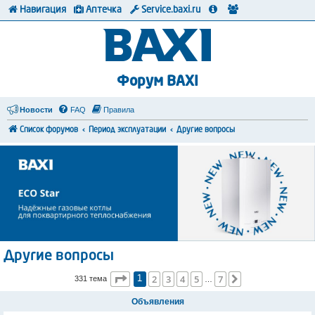
Навигация
Аптечка
Service.baxi.ru
Форум BAXI
Новости
FAQ
Правила
Список форумов
Период эксплуатации
Другие вопросы
Другие вопросы
Страница
1
из
7
2
3
4
5
7
След.
331 тема
1
…
Объявления