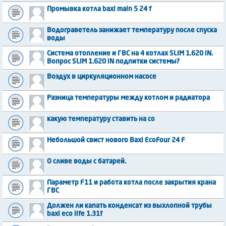
Промывка котла baxi main 5 24 f
Водограветель занижает температуру после спуска
воды
Система отопление и ГВС на 4 котлах SLIM 1.620 iN.
Вопрос SLIM 1.620 iN подпитки системы?
Воздух в циркуляционном насосе
Разница температуры между котлом и радиатора
какую температуру ставить на со
Небольшой свист нового Baxi EcoFour 24 F
О сливе воды с батарей.
Параметр F11 и работа котла после закрытия крана
ГВС
Должен ли капать конденсат из выхлопной трубы
baxi eco life 1.31f