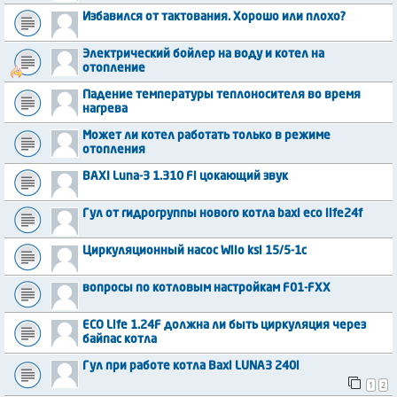
Избавился от тактования. Хорошо или плохо?
Электрический бойлер на воду и котел на
отопление
Падение температуры теплоносителя во время
нагрева
Может ли котел работать только в режиме
отопления
BAXI Luna-3 1.310 Fi цокающий звук
Гул от гидрогруппы нового котла baxi eco life24f
Циркуляционный насос Wilo ksl 15/5-1c
вопросы по котловым настройкам F01-FXX
ECO Life 1.24F должна ли быть циркуляция через
байпас котла
Гул при работе котла Baxi LUNA3 240i
1
2