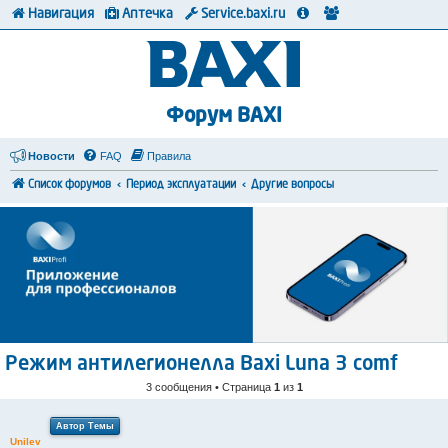
Навигация
Аптечка
Service.baxi.ru
Форум BAXI
Новости
FAQ
Правила
Список форумов
Период эксплуатации
Другие вопросы
Режим антилегионелла Baxi Luna 3 comf
3 сообщения • Страница
1
из
1
Автор Темы
Unilev