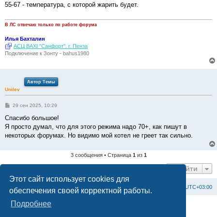
б
55-67 - температура, с которой жарить будет.
щ
е
н
и
В ЛС отвечаю только по работе форума
е
Илья Бахталин
АСЦ BAXI "Санфорт". г. Пенза
Подключение к Зонту - bahus1980
Автор Темы
Unilev
С
29 сен 2025, 10:29
о
о
Спасибо большое!
б
Я просто думал, что для этого режима надо 70+, как пишут в
щ
е
некоторых форумах. Но видимо мой котел не греет так сильно.
н
и
е
3 сообщения • Страница
1
из
1
Перейти
Этот сайт использует cookies для
Список форумов
С
в
я
з
а
т
ь
с
я
с
а
д
м
и
н
и
с
т
р
а
ц
и
е
й
Часовой пояс:
UTC+03:00
обеспечения своей корректной работы.
Подробнее
Создано на основе
phpBB
® Forum Software © phpBB Limited
Официальный сайт BAXI в России