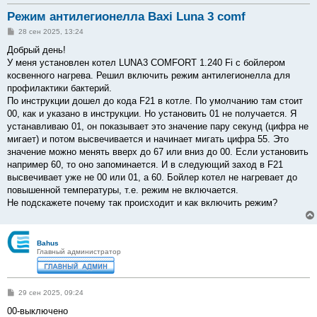
Режим антилегионелла Baxi Luna 3 comf
С
28 сен 2025, 13:24
о
о
Добрый день!
б
У меня установлен котел LUNA3 COMFORT 1.240 Fi с бойлером
щ
е
косвенного нагрева. Решил включить режим антилегионелла для
н
профилактики бактерий.
и
е
По инструкции дошел до кода F21 в котле. По умолчанию там стоит
00, как и указано в инструкции. Но установить 01 не получается. Я
устанавливаю 01, он показывает это значение пару секунд (цифра не
мигает) и потом высвечивается и начинает мигать цифра 55. Это
значение можно менять вверх до 67 или вниз до 00. Если установить
например 60, то оно запоминается. И в следующий заход в F21
высвечивает уже не 00 или 01, а 60. Бойлер котел не нагревает до
повышенной температуры, т.е. режим не включается.
Не подскажете почему так происходит и как включить режим?
Bahus
Главный администратор
С
29 сен 2025, 09:24
о
о
00-выключено