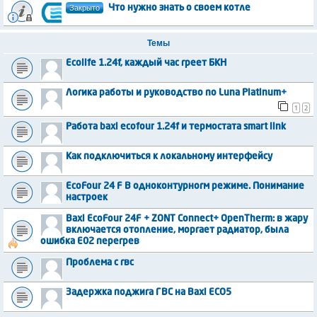
Закрыто
Что нужно знать о своем котле
Темы
Ecolife 1.24f, каждый час греет БКН
Логика работы и руководство по Luna Platinum+
1
2
Работа baxi ecofour 1.24f и термостата smart link
Как подключиться к локальному интерфейсу
EcoFour 24 F В одноконтурногм режиме. Понимание
настроек
Baxi EcoFour 24F + ZONT Connect+ OpenTherm: в жару
включается отопление, моргает радиатор, была
ошибка E02 перегрев
Проблема с гвс
Задержка поджига ГВС на Baxi ECO5