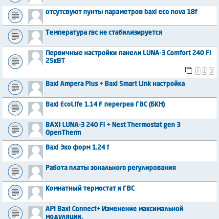
отсутсвуют пунты параметров baxi eco nova 18f
Температура гвс не стабилизируется
Первичные настройки панели LUNA-3 Comfort 240 FI
25кВТ
1
2
3
Baxi Ampera Plus + Baxi Smart Link настройка
Baxi EcoLife 1.14 F перегрев ГВС (БКН)
BAXI LUNA-3 240 Fi + Nest Thermostat gen 3
OpenTherm
Baxi Эко форм 1.24 f
Работа платы зонального регулирования
Комнатный термостат и ГВС
API Baxi Connect+ Изменение максимальной
модуляции.