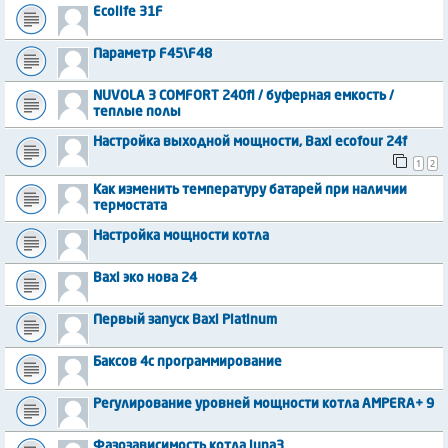
Ecolife 31F
Параметр F45\F48
NUVOLA 3 COMFORT 240fi / буферная емкость /
теплые полы
Настройка выходной мощности, Baxi ecofour 24f
1
2
Как изменить температуру батарей при наличии
термостата
Настройка мощности котла
Baxi эко нова 24
Первый запуск Baxi Platinum
Баксов 4с программирование
Регулирование уровней мощности котла AMPERA+ 9
Фазозависимость котла luna3