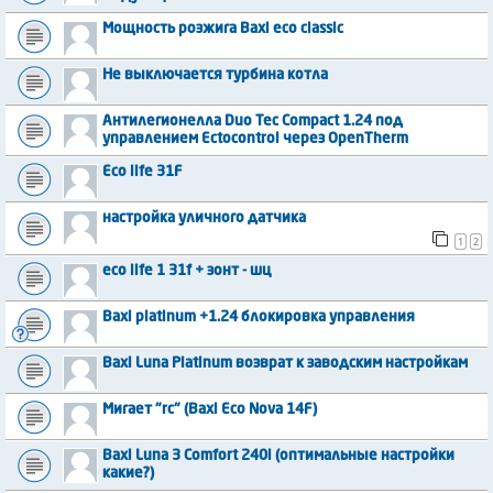
Мощность розжига Baxi eco classic
Не выключается турбина котла
Антилегионелла Duo Tec Compact 1.24 под
управлением Ectocontrol через OpenTherm
Eco life 31F
настройка уличного датчика
1
2
eco life 1 31f + зонт - шц
Baxi platinum +1.24 блокировка управления
Baxi Luna Platinum возврат к заводским настройкам
Мигает "rc" (Baxi Eco Nova 14F)
Baxi Luna 3 Comfort 240i (оптимальные настройки
какие?)