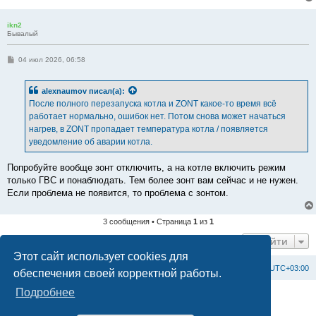
ikn2
Бывалый
С
04 июл 2026, 06:58
о
о
б
alexnaumov
писал(а):
щ
е
После полного перезапуска котла и ZONT какое-то время всё
н
работает нормально, ошибок нет. Потом снова может начаться
и
е
нагрев, в ZONT пропадает температура котла / появляется
уведомление об аварии котла.
Попробуйте вообще зонт отключить, а на котле включить режим
только ГВС и понаблюдать. Тем более зонт вам сейчас и не нужен.
Если проблема не появится, то проблема с зонтом.
3 сообщения • Страница
1
из
1
Перейти
Этот сайт использует cookies для
Список форумов
С
в
я
з
а
т
ь
с
я
с
а
д
м
и
н
и
с
т
р
а
ц
и
е
й
Часовой пояс:
UTC+03:00
обеспечения своей корректной работы.
Подробнее
Создано на основе
phpBB
® Forum Software © phpBB Limited
Официальный сайт BAXI в России