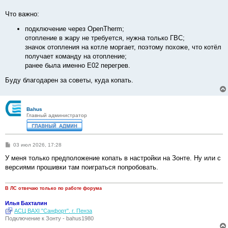
Что важно:
подключение через OpenTherm;
отопление в жару не требуется, нужна только ГВС;
значок отопления на котле моргает, поэтому похоже, что котёл
получает команду на отопление;
ранее была именно E02 перегрев.
Буду благодарен за советы, куда копать.
Bahus
Главный администратор
С
03 июл 2026, 17:28
о
о
У меня только предположение копать в настройки на Зонте. Ну или с
б
версиями прошивки там поиграться попробовать.
щ
е
н
и
В ЛС отвечаю только по работе форума
е
Илья Бахталин
АСЦ BAXI "Санфорт". г. Пенза
Подключение к Зонту - bahus1980