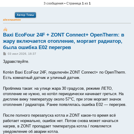
3 сообщения • Страница
1
из
1
Автор Темы
alexnaumov
Baxi EcoFour 24F + ZONT Connect+ OpenTherm: в
жару включается отопление, моргает радиатор,
была ошибка E02 перегрев
С
03 июл 2026, 16:37
о
о
Здравствуйте.
б
щ
е
Котёл Baxi EcoFour 24F, подключён ZONT Connect+ по OpenTherm.
н
Есть комнатный датчик и уличный датчик.
и
е
Проблема такая: на улице жара 30 градусов, режиме ЛЕТО,
отопление не нужно, но котёл периодически начинает греться. На
дисплее вижу температуру около 57°C, при этом моргает значок
отопления / радиатора. Ранее появлялась ошибка E02 — перегрев.
После полного перезапуска котла и ZONT какое-то время всё
работает нормально, ошибок нет. Потом снова может начаться
нагрев, в ZONT пропадает температура котла / появляется
уведомление об аварии котла.