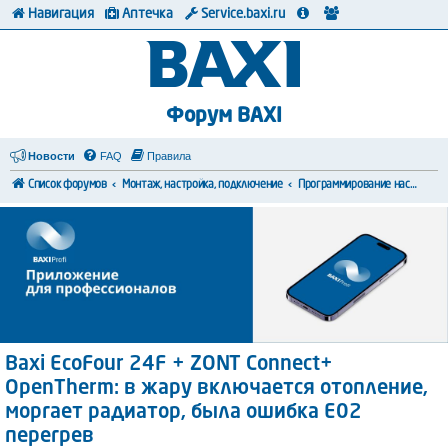
Навигация
Аптечка
Service.baxi.ru
Форум BAXI
Новости
FAQ
Правила
Список форумов
Монтаж, настройка, подключение
Программирование настроек
Baxi EcoFour 24F + ZONT Connect+
OpenTherm: в жару включается отопление,
моргает радиатор, была ошибка E02
перегрев