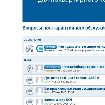
Вопросы постгарантийного обслуж
ОБЪЯВЛЕНИЯ
Закрыто
Что нужно знать о своем котл
Bahus
»
11 янв 2017, 02:46
» в форуме
Официальн
ТЕМЫ
Закреплено
Чистка бойлера косвенного
satnettv
»
02 мар 2020, 14:20
Гул котла baxi luna 3 comfort 1.310 fi
XesH
»
18 фев 2026, 14:10
Как правильно накачать расширительн
dsb
»
17 июн 2016, 23:39
Замена анода БКН
Xrust
»
03 фев 2026, 04:14