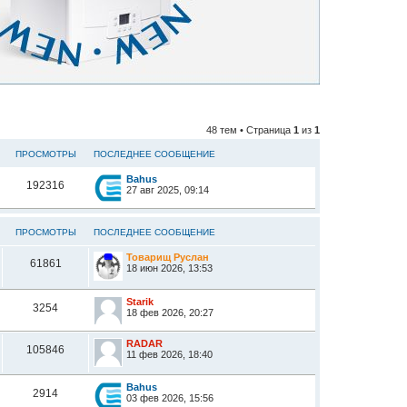
48 тем • Страница
1
из
1
ПРОСМОТРЫ
ПОСЛЕДНЕЕ СООБЩЕНИЕ
Bahus
192316
27 авг 2025, 09:14
ПРОСМОТРЫ
ПОСЛЕДНЕЕ СООБЩЕНИЕ
Товарищ Руслан
61861
18 июн 2026, 13:53
Starik
3254
18 фев 2026, 20:27
RADAR
105846
11 фев 2026, 18:40
Bahus
2914
03 фев 2026, 15:56