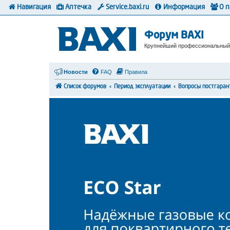
Навигация
Аптечка
Service.baxi.ru
Информация
О 
Форум BAXI
Крупнейший профессиональный
Новости
FAQ
Правила
Список форумов
Период эксплуатации
Вопросы постгаран