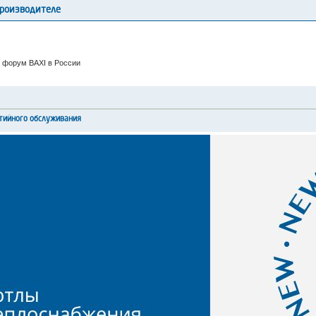
производителе
 форум BAXI в России
тийного обслуживания