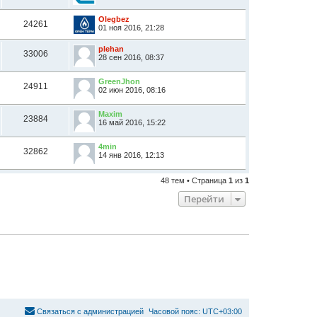
Olegbez
24261
01 ноя 2016, 21:28
plehan
33006
28 сен 2016, 08:37
GreenJhon
24911
02 июн 2016, 08:16
Maxim
23884
16 май 2016, 15:22
4min
32862
14 янв 2016, 12:13
48 тем • Страница
1
из
1
Перейти
С
в
я
з
а
т
ь
с
я
с
а
д
м
и
н
и
с
т
р
а
ц
и
е
й
Часовой пояс:
UTC+03:00