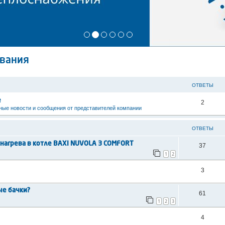
ивания
ОТВЕТЫ
е
2
ые новости и сообщения от представителей компании
ОТВЕТЫ
 нагрева в котле BAXI NUVOLA 3 COMFORT
37
1
2
3
ые бачки?
61
1
2
3
4