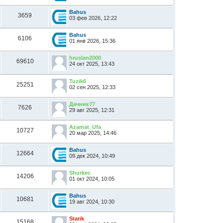
Bahus
3659
03 фев 2026, 12:22
Bahus
6106
01 янв 2026, 15:36
hruslan2000
69610
24 окт 2025, 13:43
Tuzik6
25251
02 сен 2025, 12:33
Дачник77
7626
29 авг 2025, 12:31
Azamat_Ufa
10727
20 мар 2025, 14:46
Bahus
12664
09 дек 2024, 10:49
Shurkec
14206
01 окт 2024, 10:05
Bahus
10681
19 авг 2024, 10:30
Starik
15168