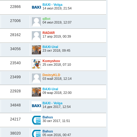
BAXI - Volga
22866
14 июл 2019, 21:54
qBot
27006
04 июл 2019, 12:07
RADAR
28162
17 апр 2019, 00:39
BAXI-Ural
34056
23 окт 2018, 09:45
Komyshov
23540
25 сен 2018, 07:10
DmitryKLD
23499
03 май 2018, 12:14
BAXI-Ural
22928
09 мар 2018, 22:00
BAXI - Volga
34848
14 дек 2017, 12:54
Bahus
24217
30 окт 2017, 11:51
Bahus
38020
05 ноя 2016, 00:47