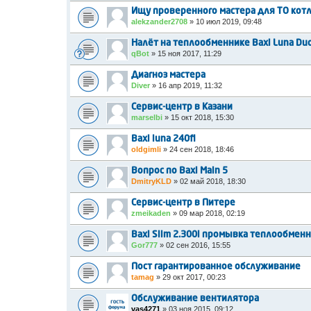
Ищу проверенного мастера для ТО кот
alekzander2708
»
10 июл 2019, 09:48
Налёт на теплообменнике Baxi Luna Du
qBot
»
15 ноя 2017, 11:29
Диагноз мастера
Diver
»
16 апр 2019, 11:32
Сервис-центр в Казани
marselbi
»
15 окт 2018, 15:30
Baxi luna 240fi
oldgimli
»
24 сен 2018, 18:46
Вопрос по Baxi Main 5
DmitryKLD
»
02 май 2018, 18:30
Сервис-центр в Питере
zmeikaden
»
09 мар 2018, 02:19
Baxi Slim 2.300i промывка теплообмен
Gor777
»
02 сен 2016, 15:55
Пост гарантированное обслуживание
tamag
»
29 окт 2017, 00:23
Обслуживание вентилятора
vas4271
»
03 ноя 2015, 09:12