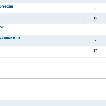
тографии
2
15
ки
0
живание и ТО
0
17