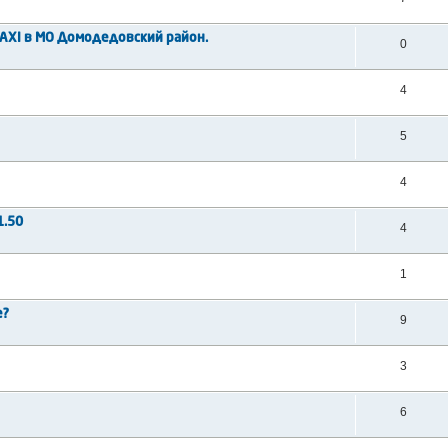
AXI в МО Домодедовский район.
0
4
5
4
1.50
4
1
е?
9
3
6