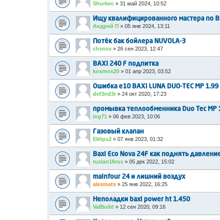
Shurkec
»
31 май 2024, 10:52
Ищу квалифицированного мастера по B
Андрей П
»
05 янв 2024, 13:11
Потёк бак бойлера NUVOLA-3
chsnsv
»
26 сен 2023, 12:47
BAXI 240 F подпитка
kosmos20
»
01 апр 2023, 03:52
Ошибка e10 BAXI LUNA DUO-TEC MP 1.99
def3nd3r
»
24 окт 2020, 17:23
промывка теплообменника Duo Tec MP 
ing71
»
06 фев 2023, 10:06
Газовый клапан
Eklips2
»
07 янв 2023, 01:32
Baxi Eco Nova 24F как поднять давлени
ruslan16rus
»
05 дек 2022, 15:02
mainfour 24 и лишний воздух
alexmats
»
25 янв 2022, 16:25
Неполадки baxi power ht 1.450
ValBuild
»
12 сен 2020, 09:16