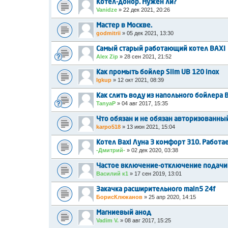
Котел-донор. Нужен ли?
Vanidze
»
22 дек 2021, 20:26
Мастер в Москве.
godmitrii
»
05 дек 2021, 13:30
Самый старый работающий котел BAXI
Alex Zip
»
28 сен 2021, 21:52
Как промыть бойлер Slim UB 120 inox
Igkup
»
12 окт 2021, 08:39
Как слить воду из напольного бойлера B
TanyaP
»
04 авг 2017, 15:35
Что обязан и не обязан авторизованны
karpo518
»
13 июн 2021, 15:04
Котел Baxi Луна 3 комфорт 310. Работа
-Дмитрий-
»
02 дек 2020, 03:38
Частое включение-отключение подачи г
Василий к1
»
17 сен 2019, 13:01
Закачка расширительного main5 24f
БорисКлюканов
»
25 апр 2020, 14:15
Магниевый анод
Vadim V.
»
08 авг 2017, 15:25