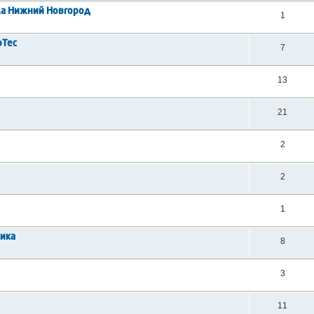
ла Нижний Новгород
1
oTec
7
13
21
2
2
1
ника
8
3
11