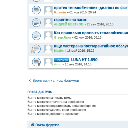
протек теплообменник -диагноз по фо
Ikuzmin
»
01 ноя 2016, 20:24
гарантия на насос
АНДРЕЙ ЦВЕТКОВ
»
23 сен 2016, 20:10
Как правильно промыть теплообменни
GreenJhon
»
02 июн 2016, 08:16
ищу мастера на постгарантийное обслу
Maxim
»
16 май 2016, 15:22
Закрыто
LUNA HT 1.650
4min
»
13 янв 2016, 14:10
Вернуться к списку форумов
ПРАВА ДОСТУПА
Вы
не можете
начинать темы
Вы
не можете
отвечать на сообщения
Вы
не можете
редактировать свои сообщения
Вы
не можете
удалять свои сообщения
Вы
не можете
добавлять вложения
Список форумов