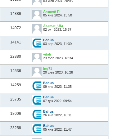
03 июн 2024, 20:05
Андрей П
14886
05 янв 2024, 13:50
Azamat_Ufa
14072
02 окт 2023, 15:37
Bahus
14141
03 апр 2023, 11:30
vitali
22880
23 фев 2023, 18:34
ing71
14536
20 фев 2023, 10:28
Bahus
14259
09 янв 2023, 11:35
Bahus
25735
07 дек 2022, 09:54
Bahus
18006
26 янв 2022, 10:11
Bahus
23258
05 янв 2022, 11:47