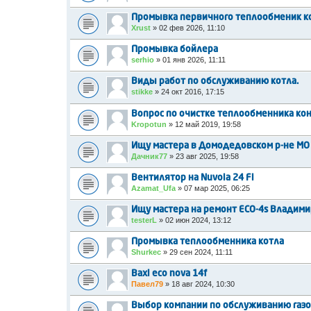
Промывка первичного теплообменик ко
Xrust
»
02 фев 2026, 11:10
Промывка бойлера
serhio
»
01 янв 2026, 11:11
Виды работ по обслуживанию котла.
stikke
»
24 окт 2016, 17:15
Вопрос по очистке теплообменника ко
Kropotun
»
12 май 2019, 19:58
Ищу мастера в Домодедовском р-не МО
Дачник77
»
23 авг 2025, 19:58
Вентилятор на Nuvola 24 Fi
Azamat_Ufa
»
07 мар 2025, 06:25
Ищу мастера на ремонт ECO-4s Владими
testerL
»
02 июн 2024, 13:12
Промывка теплообменника котла
Shurkec
»
29 сен 2024, 11:11
Baxi eco nova 14f
Павел79
»
18 авг 2024, 10:30
Выбор компании по обслуживанию газ