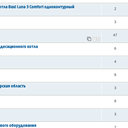
тла Baxi Luna 3 Comfort одноконтурный
2
3
47
1
2
ндесационного котла
6
4
8
рская область
3
8
3
ового оборудования
7