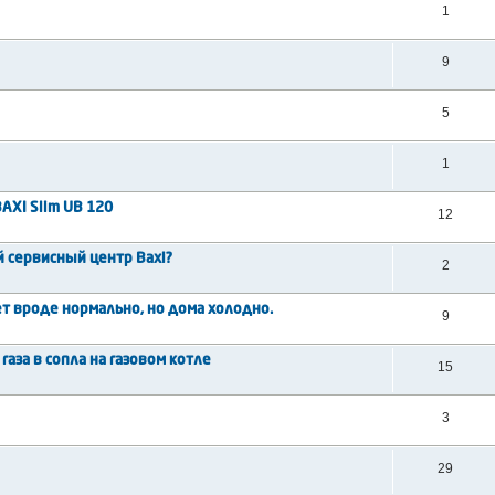
1
9
5
1
AXI Slim UB 120
12
й сервисный центр Baxi?
2
ет вроде нормально, но дома холодно.
9
аза в сопла на газовом котле
15
3
29