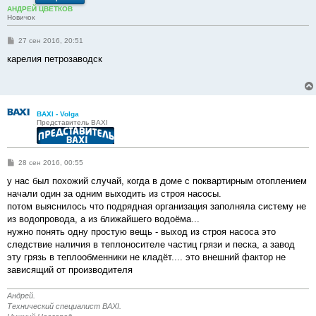
АНДРЕЙ ЦВЕТКОВ
Новичок
С
27 сен 2016, 20:51
о
о
карелия петрозаводск
б
щ
е
н
и
е
BAXI - Volga
Представитель BAXI
С
28 сен 2016, 00:55
о
о
у нас был похожий случай, когда в доме с поквартирным отоплением
б
начали один за одним выходить из строя насосы.
щ
е
потом выяснилось что подрядная организация заполняла систему не
н
из водопровода, а из ближайшего водоёма...
и
е
нужно понять одну простую вещь - выход из строя насоса это
следствие наличия в теплоносителе частиц грязи и песка, а завод
эту грязь в теплообменники не кладёт.... это внешний фактор не
зависящий от производителя
Андрей.
Технический специалист BAXI.