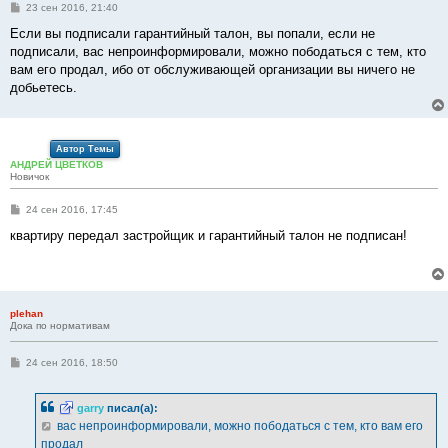
С
23 сен 2016, 21:40
о
о
Если вы подписали гарантийный талон, вы попали, если не
б
подписали, вас непроинформировали, можно пободаться с тем, кто
щ
е
вам его продал, ибо от обслуживающей организации вы ничего не
н
добьетесь.
и
е
Автор Темы
АНДРЕЙ ЦВЕТКОВ
Новичок
С
24 сен 2016, 17:45
о
о
квартиру передал застройщик и гарантийный талон не подписан!
б
щ
е
н
и
е
plehan
Дока по нормативам
С
24 сен 2016, 18:50
о
о
б
garry
писал(а):
щ
е
вас непроинформировали, можно пободаться с тем, кто вам его
н
продал
и