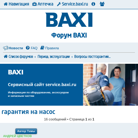
Навигация
Аптечка
Service.baxi.ru
Форум BAXI
Новости
FAQ
Правила
Список форумов
Период эксплуатации
Вопросы постгарантийного обслуживания
гарантия на насос
16 сообщений • Страница
1
из
1
Автор Темы
АНДРЕЙ ЦВЕТКОВ