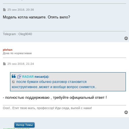
С
25 сен 2016, 20:36
о
о
Модель котла напишите. Опять вило?
б
щ
е
н
и
Telegram : Oleg9040
е
plehan
Дока по нормативам
С
25 сен 2016, 21:24
о
о
б
RADAR
писал(а):
щ
е
после бумаги обычно разговор становится
н
конструктивнее..может и вообще вопрос снимется..
и
е
- полностью поддерживаю , требуйте официальный ответ !
Ооо!.. Етит твою мать, профессор! Иди сюда, выпей с нами!
Автор Темы