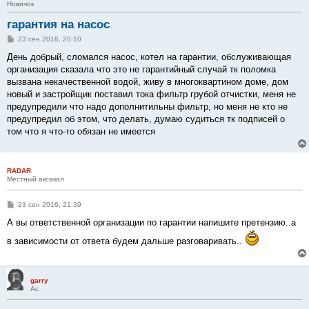
Новичок
гарантия на насос
С
23 сен 2016, 20:10
о
о
День добрый, сломался насос, котел на гарантии, обслуживающая
б
организация сказала что это не гарантийный случай тк поломка
щ
е
вызвана некачественной водой, живу в многоквартином доме, дом
н
новый и застройщик поставил тока фильтр грубой отчистки, меня не
и
е
предупредили что надо дополнитильны фильтр, но меня не кто не
предупредил об этом, что делать, думаю судиться тк подписей о
том что я что-то обязан не имеется
RADAR
Местный аксакал
С
23 сен 2016, 21:39
о
о
А вы ответственной организации по гарантии напишите претензию..а
б
щ
в зависимости от ответа будем дальше разговаривать..
е
н
и
е
garry
Ас