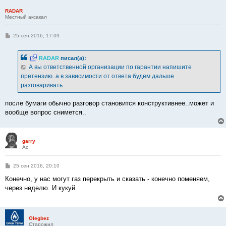
RADAR
Местный аксакал
С
25 сен 2016, 17:09
о
о
б
RADAR
писал(а):
щ
е
А вы ответственной организации по гарантии напишите
н
претензию..а в зависимости от ответа будем дальше
и
е
разговаривать..
после бумаги обычно разговор становится конструктивнее..может и
вообще вопрос снимется..
garry
Ас
С
25 сен 2016, 20:10
о
о
Конечно, у нас могут газ перекрыть и сказать - конечно поменяем,
б
через неделю. И кукуй.
щ
е
н
и
е
Olegbez
Старожил