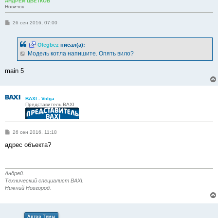
АНДРЕЙ ЦВЕТКОВ
Новичок
С
26 сен 2016, 07:00
о
о
б
Olegbez
писал(а):
щ
е
Модель котла напишите. Опять вило?
н
и
е
main 5
BAXI - Volga
Представитель BAXI
С
26 сен 2016, 11:18
о
о
адрес объекта?
б
щ
е
н
и
Андрей.
е
Технический специалист BAXI.
Нижний Новгород.
Автор Темы