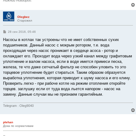
Нижний Новгород.
Olegbez
Старожил
С
28 сен 2016, 05:46
о
о
Насосы в котлах так устроены что не имет собственных сухих
б
подшипников. Данный насос с мокрым ротором, т.е. вода
щ
е
проходящая через насос проникает в сердеце асоса - ротор и
н
охлаждает его. Проходит вода через узкий канал между графитовым
и
е
уплотнение и валом насоса, если в воде имется примеси песка,
железа, те что даже сетчатый фильтр не способен уловить то это
торцевое уплотнение будет стираться. Таким образом образуется
выработка уплотнения, которая приводит к шуму насоса и его клину.
Проверить легко - при рабоче котле на режим отопления откройте
торцев. заглушку если от туда вода льется напором - насос на
замену. Данные случаи мы не признаем гарантийным.
Telegram : Oleg9040
plehan
Дока по нормативам