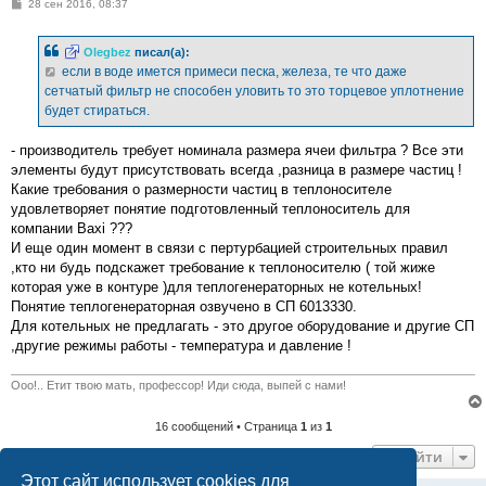
С
28 сен 2016, 08:37
о
о
б
Olegbez
писал(а):
щ
е
если в воде имется примеси песка, железа, те что даже
н
сетчатый фильтр не способен уловить то это торцевое уплотнение
и
е
будет стираться.
- производитель требует номинала размера ячеи фильтра ? Все эти
элементы будут присутствовать всегда ,разница в размере частиц !
Какие требования о размерности частиц в теплоносителе
удовлетворяет понятие подготовленный теплоноситель для
компании Baxi ???
И еще один момент в связи с пертурбацией строительных правил
,кто ни будь подскажет требование к теплоносителю ( той жиже
которая уже в контуре )для теплогенераторных не котельных!
Понятие теплогенераторная озвучено в СП 6013330.
Для котельных не предлагать - это другое оборудование и другие СП
,другие режимы работы - температура и давление !
Ооо!.. Етит твою мать, профессор! Иди сюда, выпей с нами!
16 сообщений • Страница
1
из
1
Перейти
Этот сайт использует cookies для