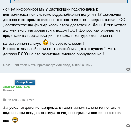
е
- о чем информировать ? Застройщик подключаясь к
централизованной системе водоснабжения получил ТУ ,заключил
договор в котором отражено, что поставляется - вода питьевая ГОСТ
, соответственно фильтр косой этого достаточно !Данный тип котлов
должен эксплуатироваться с водой ГОСТ .Вопрос как определил
представитель организации ,что вода в контуре отопления не
качественная на вкус
Не верьте словам !
Вопрос отдельный если нет гарантийника , а кто пускал ? Есть
договор ВДГО на это газоиспользующее оборудование !
Ооо!.. Етит твою мать, профессор! Иди сюда, выпей с нами!
Автор Темы
АНДРЕЙ ЦВЕТКОВ
Новичок
С
25 сен 2016, 17:06
о
о
Запускал отделение газпрома, в гарантийном талоне их печать и
б
подпись при вводе в эксплуатацию, определили они ее просто на
щ
е
цвет
н
и
е