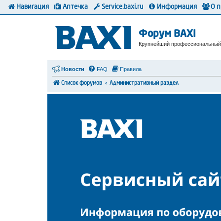
Навигация
Аптечка
Service.baxi.ru
Информация
О 
Форум BAXI
Крупнейший профессиональный
Новости
FAQ
Правила
Список форумов
Административный раздел