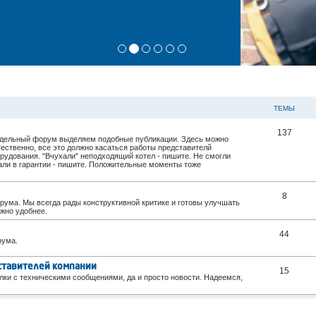
ТЕМЫ
137
 отдельный форум выделяем подобные публикации. Здесь можно
ественно, все это должно касаться работы представителй
рудования. "Вчухали" неподходящий котел - пишите. Не смогли
зали в гарантии - пишите. Положительные моменты тоже
8
ума. Мы всегда рады конструктивной критике и готовы улучшать
ожно удобнее.
44
рума.
ставителей компании
15
лки с техническими сообщениями, да и просто новости. Надеемся,