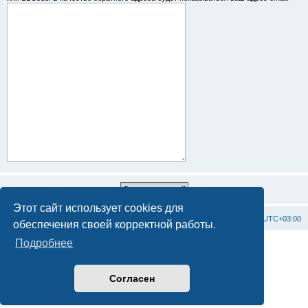
Этот сайт использует cookies для
Список форумов
С
в
я
з
а
т
ь
с
я
с
а
д
м
и
н
и
с
т
р
а
ц
и
е
й
Часовой пояс:
UTC+03:00
обеспечения своей корректной работы.
Подробнее
Создано на основе
phpBB
® Forum Software © phpBB Limited
Официальный сайт BAXI в России
Конфиденциальность
|
Правила
Согласен