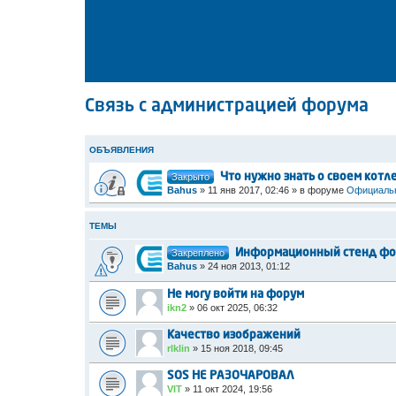
Связь с администрацией форума
ОБЪЯВЛЕНИЯ
Закрыто
Что нужно знать о своем котл
Bahus
»
11 янв 2017, 02:46
» в форуме
Официальн
ТЕМЫ
Закреплено
Информационный стенд фо
Bahus
»
24 ноя 2013, 01:12
Не могу войти на форум
ikn2
»
06 окт 2025, 06:32
Качество изображений
rlklin
»
15 ноя 2018, 09:45
SOS НЕ РАЗОЧАРОВАЛ
VIT
»
11 окт 2024, 19:56