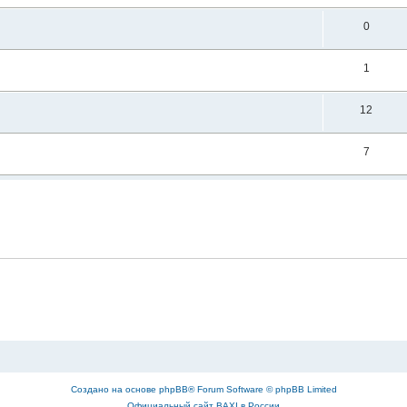
0
1
12
7
Создано на основе
phpBB
® Forum Software © phpBB Limited
Официальный сайт BAXI в России