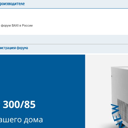
производителе
 форум BAXI в России
нистрацией форума