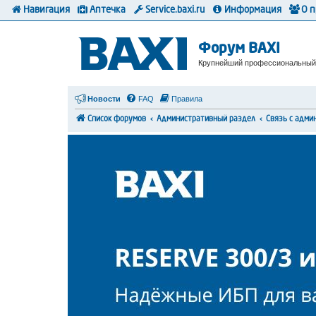
Навигация
Аптечка
Service.baxi.ru
Информация
О 
Форум BAXI
Крупнейший профессиональный
Новости
FAQ
Правила
Список форумов
Административный раздел
Связь с адми