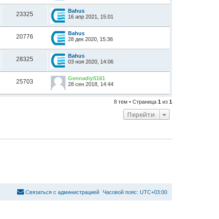
Bahus
23325
16 апр 2021, 15:01
Bahus
20776
28 дек 2020, 15:36
Bahus
28325
03 ноя 2020, 14:06
GennadiyS161
25703
28 сен 2018, 14:44
8 тем • Страница
1
из
1
Перейти
С
в
я
з
а
т
ь
с
я
с
а
д
м
и
н
и
с
т
р
а
ц
и
е
й
Часовой пояс:
UTC+03:00