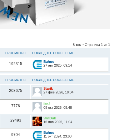
8 тем • Страница
1
из
1
ПРОСМОТРЫ
ПОСЛЕДНЕЕ СООБЩЕНИЕ
Bahus
192315
27 авг 2025, 09:14
ПРОСМОТРЫ
ПОСЛЕДНЕЕ СООБЩЕНИЕ
Starik
203675
27 фев 2026, 18:04
ikn2
7776
08 окт 2025, 05:48
VanDuk
29493
16 янв 2025, 11:04
Bahus
9704
11 окт 2024, 23:03