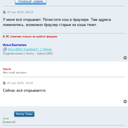
С
07 окт 2025, 09:23
о
о
У меня всё открывает. Почистите кэш в браузере. Там адреса
б
поменялись, возможно браузер старые из кэша тянет.
щ
е
н
и
В ЛС отвечаю только по работе форума
е
Илья Бахталин
АСЦ BAXI "Санфорт". г. Пенза
Подключение к Зонту - bahus1980
Starik
Местный аксакал
С
07 окт 2025, 10:02
о
о
Сейчас всё открывается.
б
щ
е
н
и
е
Автор Темы
ikn2
Бывалый