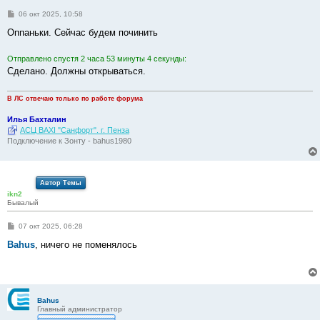
С
06 окт 2025, 10:58
о
о
Оппаньки. Сейчас будем починить
б
щ
е
Отправлено спустя 2 часа 53 минуты 4 секунды:
н
Сделано. Должны открываться.
и
е
В ЛС отвечаю только по работе форума
Илья Бахталин
АСЦ BAXI "Санфорт". г. Пенза
Подключение к Зонту - bahus1980
Автор Темы
ikn2
Бывалый
С
07 окт 2025, 06:28
о
о
Bahus
, ничего не поменялось
б
щ
е
н
и
е
Bahus
Главный администратор