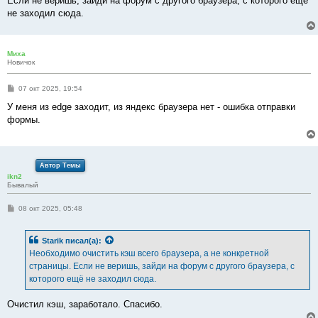
Если не веришь, зайди на форум с другого браузера, с которого ещё
не заходил сюда.
Миха
Новичок
С
07 окт 2025, 19:54
о
о
У меня из edge заходит, из яндекс браузера нет - ошибка отправки
б
формы.
щ
е
н
и
е
Автор Темы
ikn2
Бывалый
С
08 окт 2025, 05:48
о
о
б
Starik
писал(а):
щ
е
Необходимо очистить кэш всего браузера, а не конкретной
н
страницы. Если не веришь, зайди на форум с другого браузера, с
и
е
которого ещё не заходил сюда.
Очистил кэш, заработало. Спасибо.