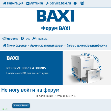
Навигация
Аптечка
Service.baxi.ru
Форум BAXI
Новости
FAQ
Правила
Список форумов
Административный раздел
Связь с администрацией форума
Не могу войти на форум
11 сообщений • Страница
1
из
1
Автор Темы
ikn2