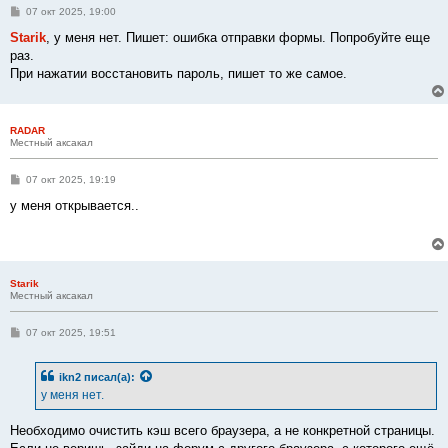
С
07 окт 2025, 19:00
о
о
Starik
, у меня нет. Пишет: ошибка отправки формы. Попробуйте еще
б
раз.
щ
е
При нажатии восстановить пароль, пишет то же самое.
н
и
е
RADAR
Местный аксакал
С
07 окт 2025, 19:19
о
о
у меня открывается..
б
щ
е
н
и
е
Starik
Местный аксакал
С
07 окт 2025, 19:51
о
о
б
ikn2
писал(а):
щ
е
у меня нет.
н
и
е
Необходимо очистить кэш всего браузера, а не конкретной страницы.