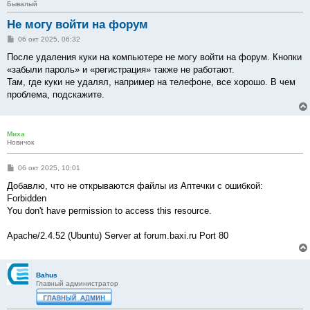
Бывалый
Не могу войти на форум
С
06 окт 2025, 06:32
о
о
После удаления куки на компьютере не могу войти на форум. Кнопки
б
«забыли пароль» и «регистрация» также не работают.
щ
е
Там, где куки не удалял, например на телефоне, все хорошо. В чем
н
проблема, подскажите.
и
е
Миха
Новичок
С
06 окт 2025, 10:01
о
о
Добавлю, что не открываются файлы из Аптечки с ошибкой:
б
Forbidden
щ
е
You don't have permission to access this resource.
н
и
е
Apache/2.4.52 (Ubuntu) Server at forum.baxi.ru Port 80
Bahus
Главный администратор