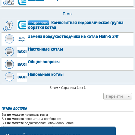
Темы
Закреплено
Композитная гидравлическая группа
обратки котла
Замена воздухоотводчика на котле Main-5 24f
Настенные котлы
Общие вопросы
Напольные котлы
5 тем • Страница
1
из
1
Перейти
ПРАВА ДОСТУПА
Вы
не можете
начинать темы
Вы
не можете
отвечать на сообщения
Вы
не можете
редактировать свои сообщения
Вы
не можете
удалять свои сообщения
Вы
не можете
добавлять вложения