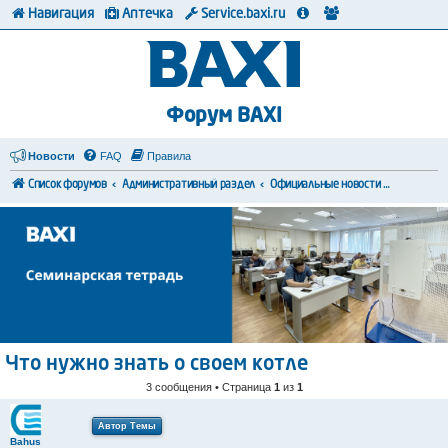
Навигация
Аптечка
Service.baxi.ru
Форум BAXI
Новости
FAQ
Правила
Список форумов
Административный раздел
Официальные новости и сообщения от представителей компании
Что нужно знать о своем котле
3 сообщения • Страница
1
из
1
Автор Темы
Bahus