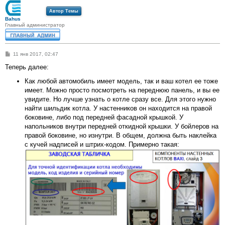
Автор Темы
Bahus
Главный администратор
С
11 янв 2017, 02:47
о
о
Теперь далее:
б
щ
Как любой автомобиль имеет модель, так и ваш котел ее тоже
е
имеет. Можно просто посмотреть на переднюю панель, и вы ее
н
и
увидите. Но лучше узнать о котле сразу все. Для этого нужно
е
найти шильдик котла. У настенников он находится на правой
боковине, либо под передней фасадной крышкой. У
напольников внутри передней откидной крышки. У бойлеров на
правой боковине, но изнутри. В общем, должна быть наклейка
с кучей надписей и штрих-кодом. Примерно такая: