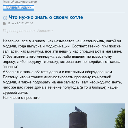
Главный администратор
Что нужно знать о своем котле
С
11 янв 2017, 02:46
о
о
Перенаправлено из Аптечки.
б
щ
е
Наверное, все мы знаем, как называется наш автомобиль, какой он
н
модели, года выпуска и модификации. Соответственно, при поиске
и
е
запчасти, как минимум, все эти вещи у нас спрашивают в магазине.
И без знания этого минимума вас либо пошлют по известному
адресу, либо продадут железку, которая вам не подойдет от слова
"совсем".
Абсолютно также обстоят дела и с котельным оборудованием.
Поэтому, чтобы точнее диагностировать проблему конкретной
модели, а также подобрать на нее запчасть, вам необходимо знать,
чего же вас греет дома в течение полугода (а то и больше) нашей
суровой зимы.
Начинаем с простого: