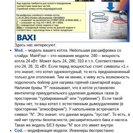
Здесь нас интересуют:
Mod.
– модель вашего котла. Небольшая расшифровка со
слайда. MainFour – это название модели. 240 – мощность
котла 24 кВт. Может быть 24, 280, 310 и т.п. Соответственно
это 24, 28, 31 кВт. Если перед мощностью стоят символы «1.»
это значит, что котел одноконтурный, то есть предназначенный
только для отопления. Тем не менее, к нему есть возможность
подключить бойлер для нагрева горячей санитарной воды.
Наличие буквы "F" показывает, что в котле установлен
вентилятор принудительного удаления дымовых газов (в
просторечии "турбированный" или "турбинник"). Если такой
буквы нет, то ваш котел с естественным дымоудалением (в
просторечии "атмосферник"). У напольников встречается
символ "N". Это значит, что данная модель "пустая". То есть, в
ней нет группы безопасности, расширительного бака и насоса.
Такая же модель БЕЗ буквы "N" все это имеет внутри.
Cod.
– модификация модели. Инженеры беспрестанно