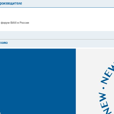
производителе
 форум BAXI в России
рзайка