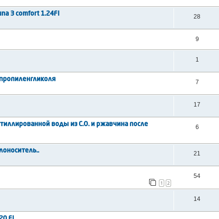
na 3 comfort 1.24Fi
28
9
1
 пропиленгликоля
7
17
стиллированной воды из С.О. и ржавчина после
6
лоноситель..
21
54
1
2
14
20 Fi