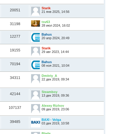
Starik
20051
21 янв 2025, 14:56
tsv63
31198
28 июл 2024, 16:02
Bahus
12277
20 апр 2024, 20:49
Starik
19155
29 авг 2023, 14:44
Bahus
70194
08 ноя 2021, 10:04
Dmitriy_A
34311
22 дек 2019, 09:34
Steamboy
42144
13 дек 2019, 09:36
Alexey Rizhov
107137
09 дек 2019, 23:06
BAXI - Volga
39485
03 дек 2019, 10:58
Blade