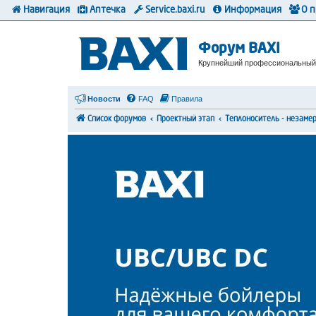
Навигация
Аптечка
Service.baxi.ru
Информация
О 
Форум BAXI
Крупнейший профессиональный
Новости
FAQ
Правила
Список форумов
Проектный этап
Теплоноситель - незаме