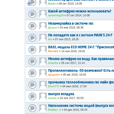
Blade
»
09 окт 2019, 14:08
Какой антифриз можно использовать?
andrewig19
»
07 окт 2014, 10:08
Незамерзайка в системе гвс
Диана
»
03 янв 2019, 08:36
Не попадите как я с котлом MAIN 5 24 F
kiv
»
07 ноя 2013, 18:26
BAXI, модель ECO HOME 24 F. "Приспосо
Митяй2
»
14 ноя 2018, 19:05
Меняю антифриз на воду. Как правильн
dvauha
»
28 сен 2017, 21:14
Пропиленгликоль -50 возможен? Есть л
igogolev
»
09 авг 2018, 16:00
промывка теплообменника гвс майн фо
Dron777
»
04 июн 2018, 17:54
выпуск воздуха
tuman
»
20 янв 2017, 00:59
Наполнение системы водой (выпуск во
RoMan_V
»
04 дек 2016, 09:34