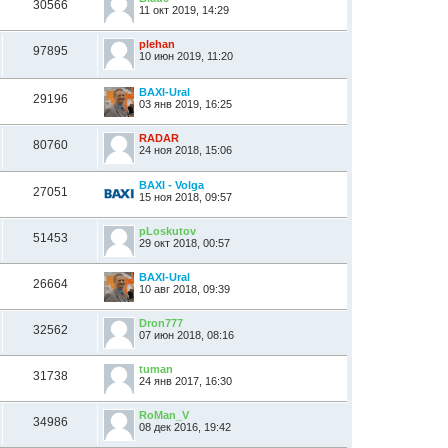
30566
11 окт 2019, 14:29
plehan
97895
10 июн 2019, 11:20
BAXI-Ural
29196
03 янв 2019, 16:25
RADAR
80760
24 ноя 2018, 15:06
BAXI - Volga
27051
15 ноя 2018, 09:57
pLoskutov
51453
29 окт 2018, 00:57
BAXI-Ural
26664
10 авг 2018, 09:39
Dron777
32562
07 июн 2018, 08:16
tuman
31738
24 янв 2017, 16:30
RoMan_V
34986
08 дек 2016, 19:42