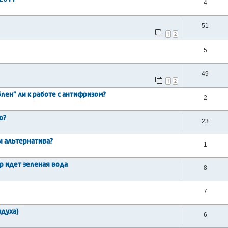
4
51
1
2
5
49
1
2
блен" ли к работе с антифризом?
2
о?
23
и альтернатива?
1
р идет зеленая вода
8
7
здуха)
6