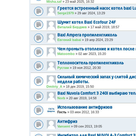
Misha.saf
»
23 май 2025, 16:32
Греется встроенный насос котел baxi Lu
Serge1979
»
29 авг 2024, 13:29
Шумит котел Baxi Ecofour 24F
Виталий Бердяев
»
17 май 2019, 18:57
Baxi Ampera пропиленгликоль
Евгений babai
»
19 апр 2024, 23:29
Чем промыть отопление и котел после
Matoombo
»
02 авг 2023, 15:20
Теплоноситель пропиленгликоль
Рустам
»
19 ноя 2012, 20:30
Сильный химический запах у слитой ди
недели работы.
Dmitriy_A
»
18 дек 2019, 15:50
Baxi Nuvola Comfort 3 240i выбираю теп
Norb
»
20 авг 2019, 14:58
Использование антифризов
Гость
»
03 июн 2012, 16:33
Антифриз
Vansent
»
09 сен 2013, 19:05
Ингибитор для Baxi NUVOLA-3 Comfort 3