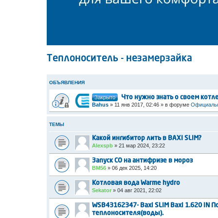
Теплоноситель - незамерзайка
ОБЪЯВЛЕНИЯ
Закрыто
Что нужно знать о своем котл
Bahus
»
11 янв 2017, 02:46
» в форуме
Официальн
ТЕМЫ
Какой ингибитор лить в BAXI SLIM?
Alexspb
»
21 мар 2024, 23:22
Запуск СО на антифризе в мороз
BM56
»
06 дек 2025, 14:20
Котловая вода Warme hydro
Sekator
»
04 авг 2021, 22:02
WSB43162347- Baxi SLIM Baxi 1.620 iN
теплоносителя(воды).