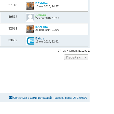
BAXI-Ural
27118
13 окт 2016, 14:37
Демьян
49578
22 сен 2016, 10:17
BAXI-Ural
32621
26 ноя 2014, 19:00
Bahus
33689
13 окт 2014, 22:42
27 тем • Страница
1
из
1
Перейти
С
в
я
з
а
т
ь
с
я
с
а
д
м
и
н
и
с
т
р
а
ц
и
е
й
Часовой пояс:
UTC+03:00