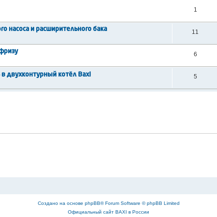
1
го насоса и расширительного бака
11
ифризу
6
 в двухконтурный котёл Baxi
5
Создано на основе
phpBB
® Forum Software © phpBB Limited
Официальный сайт BAXI в России