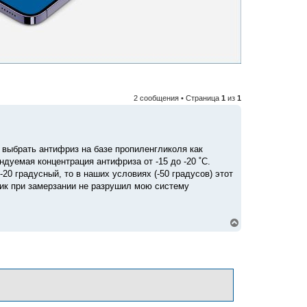
2 сообщения • Страница
1
из
1
л выбрать антифриз на базе пропиленгликоля как
дуемая концентрация антифриза от -15 до -20 ˚С.
20 градусный, то в наших условиях (-50 градусов) этот
ник при замерзании не разрушил мою систему
В
е
р
н
у
т
ь
с
я