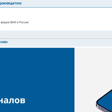
производителе
 форум BAXI в России
рзайка