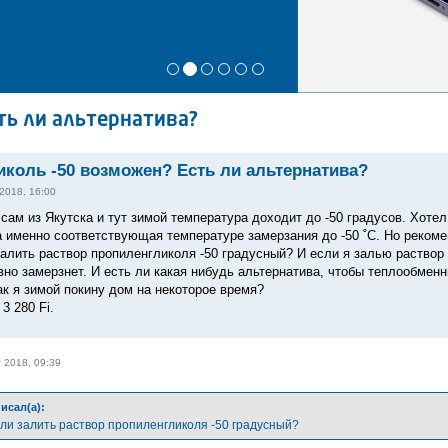
ть ли альтернатива?
коль -50 возможен? Есть ли альтернатива?
 2018, 16:00
 сам из Якутска и тут зимой температура доходит до -50 градусов. Хоте
а именно соответствующая температуре замерзания до -50 ˚С. Но рекомен
алить раствор пропиленгликоля -50 градусный? И если я залью раствор -
вно замерзнет. И есть ли какая нибудь альтернатива, чтобы теплообмен
ак я зимой покину дом на некоторое время?
3 280 Fi.
г 2018, 09:39
писал(а):
сли залить раствор пропиленгликоля -50 градусный?