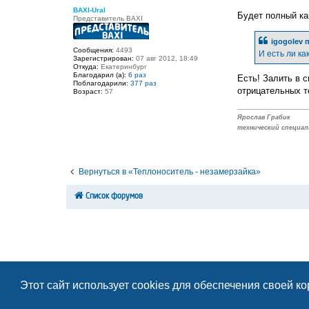
е
BAXI-Ural
Будет полный к
Представитель BAXI
igogolev 
Сообщения:
4493
И есть ли к
Зарегистрирован:
07 авг 2012, 18:49
Откуда:
Екатеринбург
Благодарил (а):
6 раз
Есть! Залить в 
Поблагодарили:
377 раз
отрицательных т
Возраст:
57
Ярослав Грабик
технический специал
Вернуться в «Теплоноситель - незамерзайка»
Список форумов
Этот сайт использует cookies для обеспечения своей к