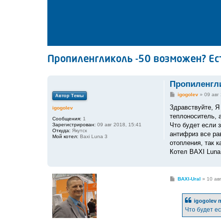
Пропиленгликоль -50 возможен? Ес
Пропиленгли
С
igogolev
»
09 авг
Автор Темы
о
о
Здравствуйте, Я
igogolev
б
теплоноситель, 
щ
Сообщения:
1
е
Что будет если з
Зарегистрирован:
09 авг 2018, 15:41
н
Откуда:
Якутск
антифриз все ра
и
Мой котел:
Baxi Luna 3
е
отопления, так к
Котел BAXI Luna 
С
BAXI-Ural
»
10 ав
о
о
б
igogolev 
щ
е
Что будет е
н
и