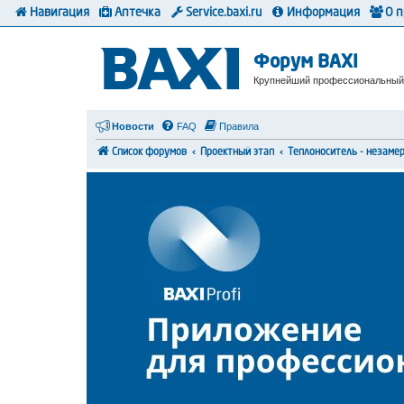
Навигация
Аптечка
Service.baxi.ru
Информация
О 
Форум BAXI
Крупнейший профессиональный
Новости
FAQ
Правила
Список форумов
Проектный этап
Теплоноситель - незаме