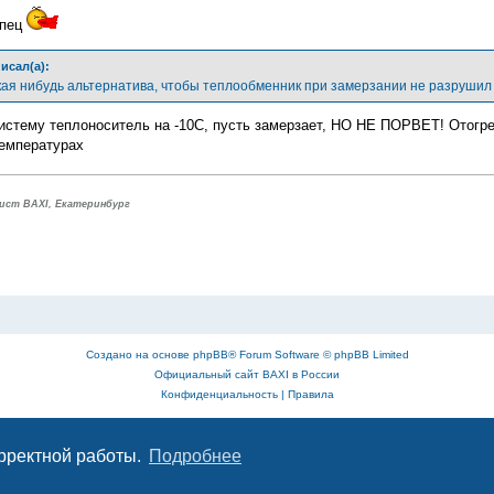
апец
писал(а):
акая нибудь альтернатива, чтобы теплообменник при замерзании не разруши
систему теплоноситель на -10С, пусть замерзает, НО НЕ ПОРВЕТ! Отогрее
емпературах
ист BAXI, Екатеринбург
Создано на основе
phpBB
® Forum Software © phpBB Limited
Официальный сайт BAXI в России
Конфиденциальность
|
Правила
орректной работы.
Подробнее