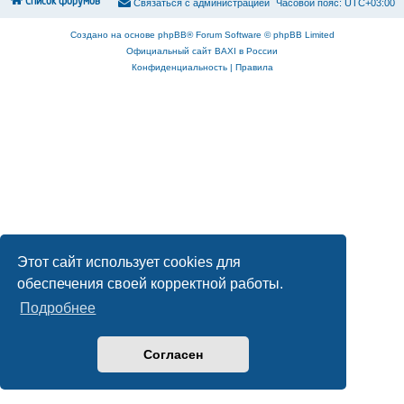
Список форумов
С
в
я
з
а
т
ь
с
я
с
а
д
м
и
н
и
с
т
р
а
ц
и
е
й
Часовой пояс:
UTC+03:00
Создано на основе
phpBB
® Forum Software © phpBB Limited
Официальный сайт BAXI в России
Конфиденциальность
|
Правила
Этот сайт использует cookies для
обеспечения своей корректной работы.
Подробнее
Согласен