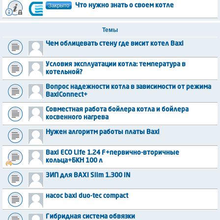
Закрыто
Что нужно знать о своем котле
Темы
Чем облицевать стену где висит котел Baxi
Условия эксплуатации котла: температура в
котельной?
Вопрос надежности котла в зависимости от режима
BaxiConnect+
Совместная работа бойлера котла и бойлера
косвенного нагрева
Нужен алгоритм работы платы Baxi
Baxi ECO Life 1.24 F+первично-вторичные
кольца+БКН 100 л
ЗИП для BAXI Slim 1.300 iN
насос baxi duo-tec compact
Гибридная система обвязки