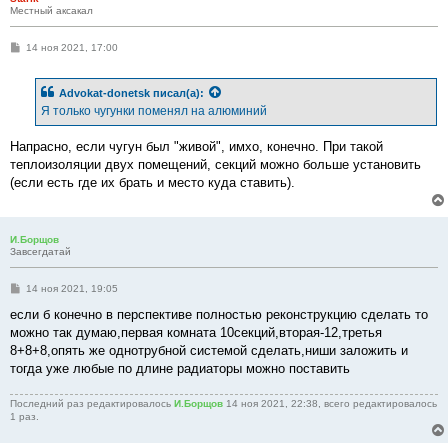
Местный аксакал
С
14 ноя 2021, 17:00
о
о
б
Advokat-donetsk
писал(а):
щ
е
Я только чугунки поменял на алюминий
н
и
е
Напрасно, если чугун был "живой", имхо, конечно. При такой
теплоизоляции двух помещений, секций можно больше установить
(если есть где их брать и место куда ставить).
И.Борщов
Завсегдатай
С
14 ноя 2021, 19:05
о
о
если б конечно в перспективе полностью реконструкцию сделать то
б
можно так думаю,первая комната 10секций,вторая-12,третья
щ
е
8+8+8,опять же однотрубной системой сделать,ниши заложить и
н
тогда уже любые по длине радиаторы можно поставить
и
е
Последний раз редактировалось
И.Борщов
14 ноя 2021, 22:38, всего редактировалось
1 раз.