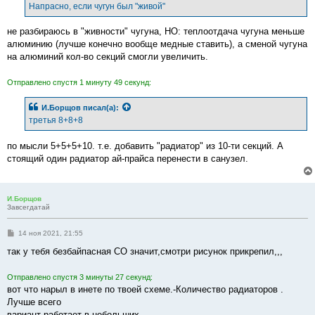
Напрасно, если чугун был "живой"
не разбираюсь в "живности" чугуна, НО: теплоотдача чугуна меньше
алюминию (лучше конечно вообще медные ставить), а сменой чугуна
на алюминий кол-во секций смогли увеличить.
Отправлено спустя 1 минуту 49 секунд:
И.Борщов
писал(а):
третья 8+8+8
по мысли 5+5+5+10. т.е. добавить "радиатор" из 10-ти секций. А
стоящий один радиатор ай-прайса перенести в санузел.
И.Борщов
Завсегдатай
С
14 ноя 2021, 21:55
о
о
так у тебя безбайпасная СО значит,смотри рисунок прикрепил,,,
б
щ
е
Отправлено спустя 3 минуты 27 секунд:
н
вот что нарыл в инете по твоей схеме.-Количество радиаторов .
и
е
Лучше всего
вариант работает в небольших