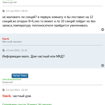
Завсегдатай
С
13 ноя 2021, 09:03
о
о
не маловато ли секций? в первую комнату я бы поставил на 12
б
секций,во вторую 8+6,оно то может и по 10 секций пойдет но без
щ
е
запаса,температуру теплоносителя прийдется увеличивать
н
и
е
Starik
Местный аксакал
С
13 ноя 2021, 11:31
о
о
Информации мало. Дом частный или МКД?
б
щ
е
н
и
е
Автор Темы
Advokat-donetsk
Бывалый
С
13 ноя 2021, 23:52
о
о
Starik
, частный дом.
б
щ
е
Отправлено спустя 19 минут 34 секунды: