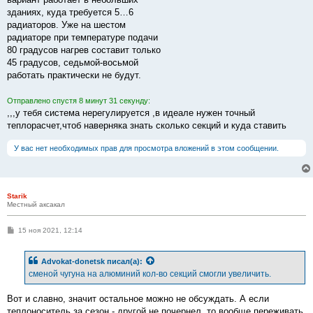
зданиях, куда требуется 5…6
радиаторов. Уже на шестом
радиаторе при температуре подачи
80 градусов нагрев составит только
45 градусов, седьмой-восьмой
работать практически не будут.
Отправлено спустя 8 минут 31 секунду:
,,,у тебя система нерегулируется ,в идеале нужен точный
теплорасчет,чтоб наверняка знать сколько секций и куда ставить
У вас нет необходимых прав для просмотра вложений в этом сообщении.
Starik
Местный аксакал
С
15 ноя 2021, 12:14
о
о
б
Advokat-donetsk
писал(а):
щ
е
сменой чугуна на алюминий кол-во секций смогли увеличить.
н
и
е
Вот и славно, значит остальное можно не обсуждать. А если
теплоноситель за сезон - другой не почернел, то вообще переживать