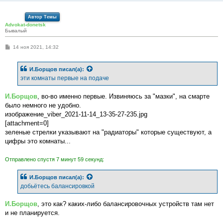
Автор Темы
Advokat-donetsk
Бывалый
С
14 ноя 2021, 14:32
о
о
б
И.Борщов
писал(а):
щ
е
эти комнаты первые на подаче
н
и
е
И.Борщов
, во-во именно первые. Извиняюсь за "мазки", на смарте
было немного не удобно.
изображение_viber_2021-11-14_13-35-27-235.jpg
[attachment=0]
зеленые стрелки указывают на "радиаторы" которые существуют, а
цифры это комнаты...
Отправлено спустя 7 минут 59 секунд:
И.Борщов
писал(а):
добьётесь балансировкой
И.Борщов
, это как? каких-либо балансировочных устройств там нет
и не планируется.