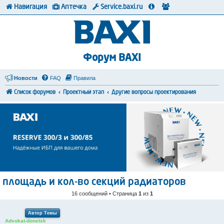
Навигация
Аптечка
Service.baxi.ru
Форум BAXI
Новости
FAQ
Правила
Список форумов
Проектный этап
Другие вопросы проектирования
площадь и кол-во секций радиаторов
16 сообщений • Страница
1
из
1
Автор Темы
Advokat-donetsk