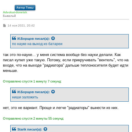
Автор Темы
Advokat-donetsk
Бывалый
С
14 ноя 2021, 20:42
о
о
б
И.Борщов
писал(а):
щ
е
по науке на выход из батареи
н
и
е
так это по-науке... у меня система вообще без науки делали. Как
писал купил уже такую. Потому, если прикручивать "вентель", что на
входе, что на выходе "радиатора" дальше теплоносителя будет идти
меньше.
Отправлено спустя 1 минуту 7 секунд:
И.Борщов
писал(а):
ниши заложить
нет, это не вариант. Проще и легче "радиаторы" вынести из них.
Отправлено спустя 2 минуты 55 секунд:
Starik
писал(а):