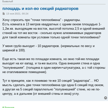
Бывалый
площадь и кол-во секций радиаторов
С
13 ноя 2021, 00:24
о
о
Хочу спросить про "точки теплообмена" - радиаторы.
б
Есть комната в 13 метров квадратных с одним окном площадью 1-
щ
е
1,2м.кв. выходящим на восток, высотой потолка 2,5 и одной внешней
н
стеной на тот-же восток - сколько нужно алюминиевых радиаторов
и
е
для такой комнаты при условии только одной точки теплообмена?
У меня грубо выходит - 10 радиаторов. (нормальных по весу и
шириной в 100).
Еще есть такая-же по площади комната, но окно той-же площади
выходит на юг-запад. и та-же высота. Одна внешняя стена и одна
"полувнешняя". (толщина в один кирпич+штукатурка, а с той стороны
не отапливаемое помещение).
Тут в принципе, как я понимаю те-же 10 секций "радиатора"... НО
мысль сделать две точки теплообмена где одна 6 секций под окном,
а другая на 5 секций параллельно "полувнешней" стене, но не по-
центру, а в дальнем (от внешней стены и окна) углу.
И.Борщов