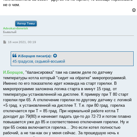
не о чем.
Автор Темы
Advokat-donetsk
Бывалый
С
16 ноя 2021, 00:19
о
о
б
И.Борщов
писал(а):
щ
е
45 градусов, седьмой-восьмой
н
и
е
И.Борщов
, "балансировка" там на самом деле по датчику
температуры котла который "сидит на обратке" микропрограммой.
Именно по его показателю идет команда на старт горелки. В
микропрограмме заложена логика старта в минут 15 град. от
температуры установленной на дисплее. К примеру при Т 80 старт
горелки при 65. А отключение горелки по другому датчику с логикой
+5 град. к установленной на дисплее Т. Т.е. при 80 град. горелка
отключается при Т = 85 град. При нормальной работе котла Т
доходит до 79(80) и начинает падать где-то до 72-73 и потом плавно
повышается уже до 85 и соответственно отключения горелки. Ну и
при 65 снова включается горелка... Это если котел полностью
рабочий, а не так-как он у меня сейчас. За прошедшую ночь к