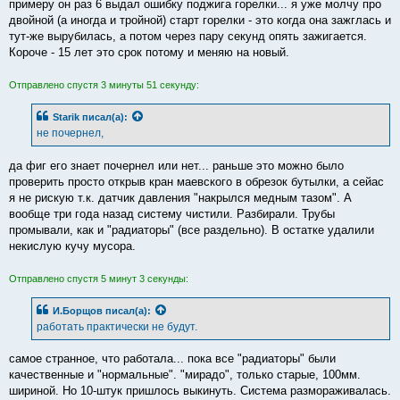
примеру он раз 6 выдал ошибку поджига горелки... я уже молчу про
двойной (а иногда и тройной) старт горелки - это когда она зажглась и
тут-же вырубилась, а потом через пару секунд опять зажигается.
Короче - 15 лет это срок потому и меняю на новый.
Отправлено спустя 3 минуты 51 секунду:
Starik
писал(а):
не почернел,
да фиг его знает почернел или нет... раньше это можно было
проверить просто открыв кран маевского в обрезок бутылки, а сейас
я не рискую т.к. датчик давления "накрылся медным тазом". А
вообще три года назад систему чистили. Разбирали. Трубы
промывали, как и "радиаторы" (все раздельно). В остатке удалили
некислую кучу мусора.
Отправлено спустя 5 минут 3 секунды:
И.Борщов
писал(а):
работать практически не будут.
самое странное, что работала... пока все "радиаторы" были
качественные и "нормальные". "мирадо", только старые, 100мм.
шириной. Но 10-штук пришлось выкинуть. Система размораживалась.