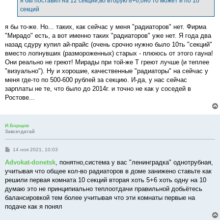
я бы поставил на 12 секций,во вторую 8+6,оно то может и по 10
секций
я бы то-же. Но... таких, как сейчас у меня "радиаторов" нет. Фирма
"Мирадо" есть, а вот именно таких "радиаторов" уже нет. Я года два
назад сдуру купил ай-прайс (очень срочно нужно было 10ть "секций"
вместо лопнувших (размороженных) старых - плююсь от этого гауна!
Они реально не греют! Мирады при той-же Т греют лучше (и теплее
"визуально"). Ну и хорошие, качественные "радиаторы" на сейчас у
меня где-то по 500-600 рублей за секцию. И-да, у нас сейчас
зарплаты не те, что было до 2014г. и точно не как у соседей в
Ростове...
И.Борщов
Завсегдатай
С
14 ноя 2021, 10:03
о
о
Advokat-donetsk
, понятно,система у вас "ленинградка" однотрубная,
б
учитывая что общее кол-во радиаторов в доме занижено ставьте как
щ
е
решили первая комната 10 секций вторая хоть 5+6 хоть одну на 10
н
думаю это не принципиально теплоотдачи правильной добьётесь
и
е
балансировкой тем более учитывая что эти комнаты первые на
подаче как я понял