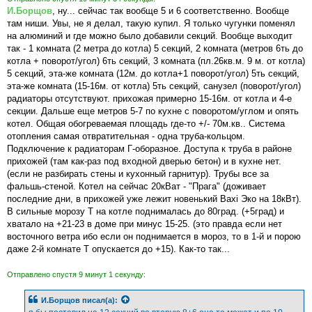
н
И.Борщов
, ну... сейчас так вообще 5 и 6 соответственно. Вообще
и
е
там ниши. Увы, не я делал, такую купил. Я только чугунки поменял
на алюминий и где можно было добавили секций. Вообще выходит
так - 1 комната (2 метра до котла) 5 секций, 2 комната (метров 6ть до
котла + поворот/угол) 6ть секций, 3 комната (пл.26кв.м. 9 м. от котла)
5 секций, эта-же комната (12м. до котла+1 поворот/угол) 5ть секций,
эта-же комната (15-16м. от котла) 5ть секций, санузел (поворот/угол)
радиаторы отсутствуют. прихожая примерно 15-16м. от котла и 4-е
секции. Дальше еще метров 5-7 по кухне с поворотом/углом и опять
котел. Общая обогреваемая площадь где-то +/- 70м.кв.. Система
отопления самая отвратительная - одна труба-кольцом.
Подключение к радиаторам Г-оборазное. Доступа к труба в районе
прихожей (там как-раз под входной дверью бетон) и в кухне нет.
(если не разбирать стены и кухонный гарнитур). Трубы все за
фальшь-стеной. Котел на сейчас 20кВат - "Прага" (доживает
последние дни, в прихожей уже лежит новенький Baxi Эко на 18кВт).
В сильные морозу Т на котле поднималась до 80град. (+5град) и
хватало на +21-23 в доме при минус 15-25. (это правда если нет
восточного ветра ибо если он поднимается в мороз, то в 1-й и порою
даже 2-й комнате Т опускается до +15). Как-то так...
Отправлено спустя 9 минут 1 секунду:
И.Борщов
писал(а):