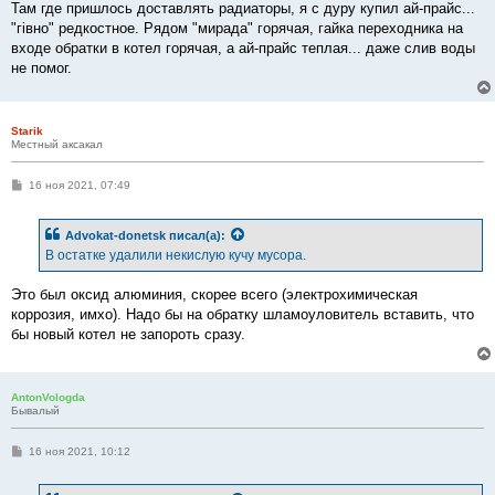
Там где пришлось доставлять радиаторы, я с дуру купил ай-прайс...
"гівно" редкостное. Рядом "мирада" горячая, гайка переходника на
входе обратки в котел горячая, а ай-прайс теплая... даже слив воды
не помог.
Starik
Местный аксакал
С
16 ноя 2021, 07:49
о
о
б
Advokat-donetsk
писал(а):
щ
е
В остатке удалили некислую кучу мусора.
н
и
е
Это был оксид алюминия, скорее всего (электрохимическая
коррозия, имхо). Надо бы на обратку шламоуловитель вставить, что
бы новый котел не запороть сразу.
AntonVologda
Бывалый
С
16 ноя 2021, 10:12
о
о
б