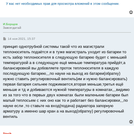
У вас нет необходимых прав для просмотра вложений в этом сообщении.
И.Борщов
Завсегдатай
С
14 ноя 2021, 15:37
о
о
принцип однотрубной системы такой что из магистрали
б
теплоноситель подаётся и в туже магистраль уходит из батареи то
щ
е
есть забор теплоносителя в следующую батарею будет с меньшей
н
температурой а в следующую ещё меньше температура прийдёт,а
и
е
балансировкой вы добовляете проток теплоносителя в каждую
последующую батарею,,,по науке на выход из батареи(обратку)
нужно ставить регулировочный вентиль(им и нужно балансировать)
первая батарея сильнее поджимается,вторая меньше,третья ещё
меньше и тд и добиваются нужной температуры в комнатах,,,видимо
из за того что в первых двух комнатах были маленькие батареи был
малый теплосьем с них оно как то и работает без балансировки,,,по
науке если ,то ставьте на вход(подача) радиатора запорную
арматуру а именно шар кран а на выход(обратку) регулировочный
вентиль
Starik