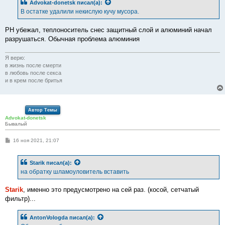
Advokat-donetsk
писал(а):
щ
е
В остатке удалили некислую кучу мусора.
н
и
е
РН убежал, теплоноситель снес защитный слой и алюминий начал
разрушаться. Обычная проблема алюминия
Я верю:
в жизнь после смерти
в любовь после секса
и в крем после бритья
Автор Темы
Advokat-donetsk
Бывалый
С
16 ноя 2021, 21:07
о
о
б
Starik
писал(а):
щ
е
на обратку шламоуловитель вставить
н
и
е
Starik
, именно это предусмотрено на сей раз. (косой, сетчатый
фильтр)...
AntonVologda
писал(а):