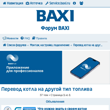
Навигация
Аптечка
Service.baxi.ru
Форум BAXI
Новости
FAQ
Правила
Список форумов
Монтаж, настройка, подключение
Перевод котла на другой тип топлива
Перевод котла на другой тип топлива
37 тем • Страница
1
из
1
Объявления
Закрыто
Что нужно знать о своем котле