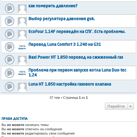
как померить давление?
Выбор регулятора давления gok.
EcoFour 1.14F переведён на СПГ. Есть проблемы.
Перевод Luna Comfort 3 1.240 на G31
Baxi Power HT 1.850 перевод на сжиженный газ
Проблема при первом запуске котла Luna Duo-tec
1.24
Luna HT 1.850 настройка газового клапана
37 тем • Страница
1
из
1
Перейти
ПРАВА ДОСТУПА
Вы
не можете
начинать темы
Вы
не можете
отвечать на сообщения
Вы
не можете
редактировать свои сообщения