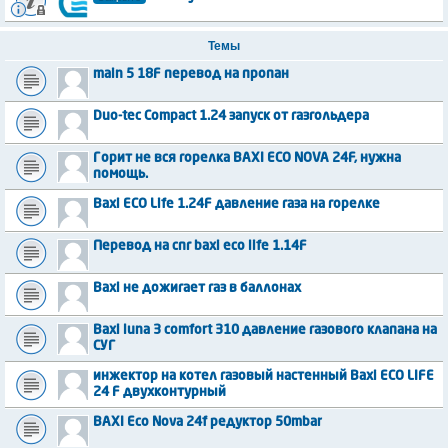
Темы
main 5 18F перевод на пропан
Duo-tec Compact 1.24 запуск от газгольдера
Горит не вся горелка BAXI ECO NOVA 24F, нужна
помощь.
Baxi ECO Life 1.24F давление газа на горелке
Перевод на спг baxi eco life 1.14F
Baxi не дожигает газ в баллонах
Baxi luna 3 comfort 310 давление газового клапана на
СУГ
инжектор на котел газовый настенный Baxi ECO LIFE
24 F двухконтурный
BAXI Eco Nova 24f редуктор 50mbar