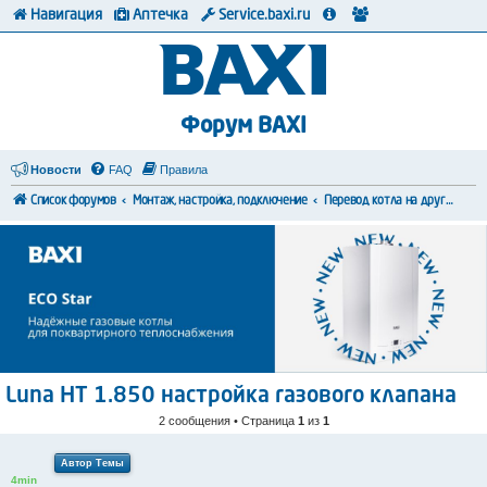
Навигация
Аптечка
Service.baxi.ru
Форум BAXI
Новости
FAQ
Правила
Список форумов
Монтаж, настройка, подключение
Перевод котла на другой тип топлива
Luna HT 1.850 настройка газового клапана
2 сообщения • Страница
1
из
1
Автор Темы
4min