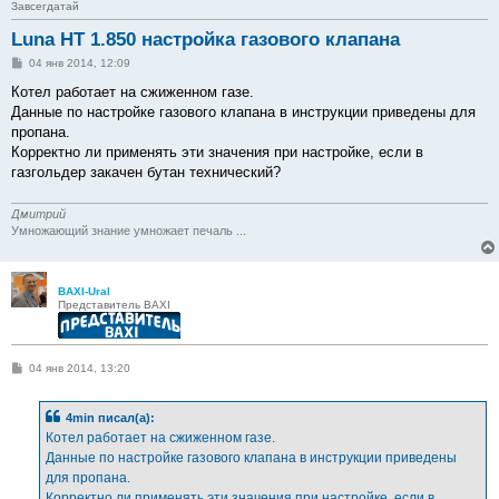
Завсегдатай
Luna HT 1.850 настройка газового клапана
С
04 янв 2014, 12:09
о
о
Котел работает на сжиженном газе.
б
Данные по настройке газового клапана в инструкции приведены для
щ
е
пропана.
н
Корректно ли применять эти значения при настройке, если в
и
е
газгольдер закачен бутан технический?
Дмитрий
Умножающий знание умножает печаль ...
BAXI-Ural
Представитель BAXI
С
04 янв 2014, 13:20
о
о
б
4min писал(а):
щ
е
Котел работает на сжиженном газе.
н
Данные по настройке газового клапана в инструкции приведены
и
е
для пропана.
Корректно ли применять эти значения при настройке, если в