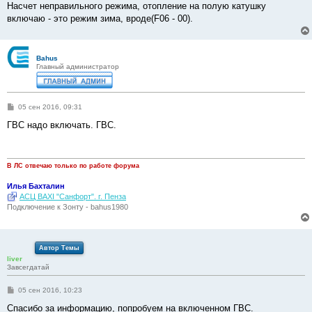
Насчет неправильного режима, отопление на полую катушку
и
е
включаю - это режим зима, вроде(F06 - 00).
Bahus
Главный администратор
С
05 сен 2016, 09:31
о
о
ГВС надо включать. ГВС.
б
щ
е
н
и
В ЛС отвечаю только по работе форума
е
Илья Бахталин
АСЦ BAXI "Санфорт". г. Пенза
Подключение к Зонту - bahus1980
Автор Темы
liver
Завсегдатай
С
05 сен 2016, 10:23
о
о
Спасибо за информацию, попробуем на включенном ГВС.