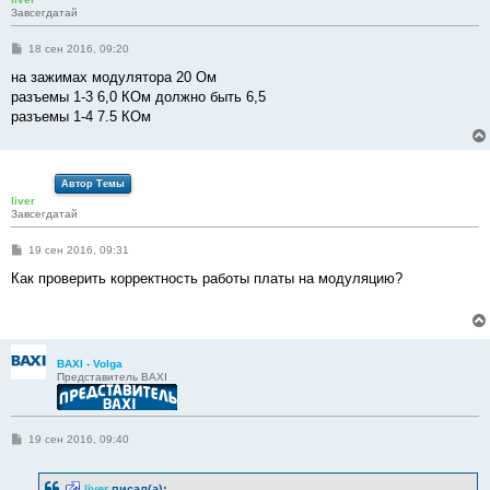
Завсегдатай
С
18 сен 2016, 09:20
о
о
на зажимах модулятора 20 Ом
б
разъемы 1-3 6,0 КОм должно быть 6,5
щ
е
разъемы 1-4 7.5 КОм
н
и
е
Автор Темы
liver
Завсегдатай
С
19 сен 2016, 09:31
о
о
Как проверить корректность работы платы на модуляцию?
б
щ
е
н
и
е
BAXI - Volga
Представитель BAXI
С
19 сен 2016, 09:40
о
о
б
liver
писал(а):