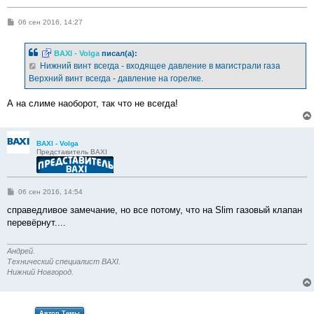
С
06 сен 2016, 14:27
о
о
б
BAXI - Volga
писал(а):
щ
е
Нижний винт всегда - входящее давление в магистрали газа
н
Верхний винт всегда - давление на горелке.
и
е
А на слиме наоборот, так что не всегда!
BAXI - Volga
Представитель BAXI
С
06 сен 2016, 14:54
о
о
справедливое замечание, но все потому, что на Slim газовый клапан
б
перевёрнут....
щ
е
н
и
Андрей.
е
Технический специалист BAXI.
Нижний Новгород.
Автор Темы