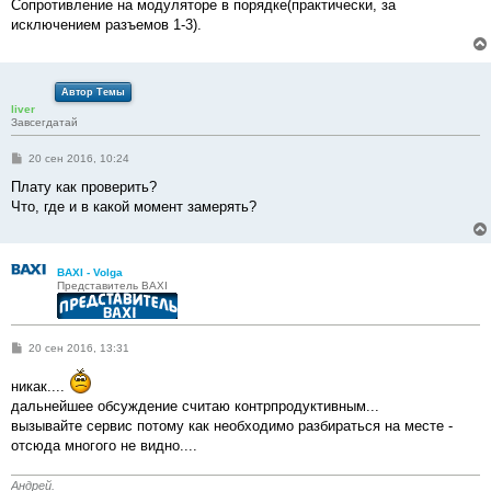
е
Сопротивление на модуляторе в порядке(практически, за
н
исключением разъемов 1-3).
и
е
Автор Темы
liver
Завсегдатай
С
20 сен 2016, 10:24
о
о
Плату как проверить?
б
Что, где и в какой момент замерять?
щ
е
н
и
е
BAXI - Volga
Представитель BAXI
С
20 сен 2016, 13:31
о
о
никак....
б
щ
дальнейшее обсуждение считаю контрпродуктивным...
е
вызывайте сервис потому как необходимо разбираться на месте -
н
и
отсюда многого не видно....
е
Андрей.