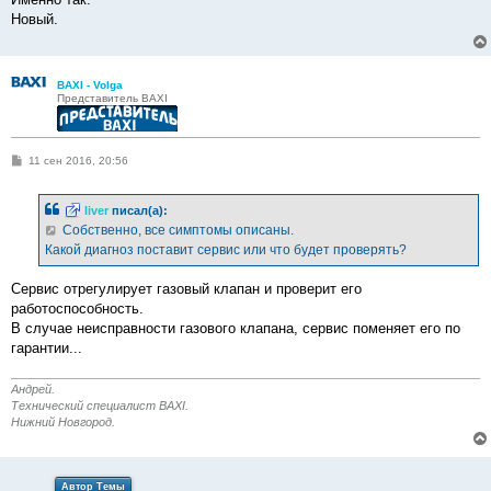
б
Новый.
щ
е
н
и
е
BAXI - Volga
Представитель BAXI
С
11 сен 2016, 20:56
о
о
б
liver
писал(а):
щ
е
Собственно, все симптомы описаны.
н
Какой диагноз поставит сервис или что будет проверять?
и
е
Сервис отрегулирует газовый клапан и проверит его
работоспособность.
В случае неисправности газового клапана, сервис поменяет его по
гарантии...
Андрей.
Технический специалист BAXI.
Нижний Новгород.
Автор Темы