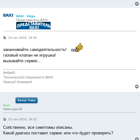
BAXI - Volga
Представитель BAXI
С
10 сен 2016, 18:46
о
о
б
заканчивайте самодеятельность!
щ
газовый клапан не игрушка!
е
н
вызывайте сервис...
и
е
Андрей.
Технический специалист BAXI.
Нижний Новгород.
Автор Темы
liver
Завсегдатай
С
10 сен 2016, 19:32
о
о
Собственно, все симптомы описаны.
б
Какой диагноз поставит сервис или что будет проверять?
щ
е