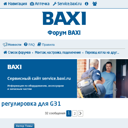
Навигация
Аптечка
Service.baxi.ru
Форум BAXI
Новости
FAQ
Правила
Список форумов
Монтаж, настройка, подключение
Перевод котла на другой тип топлива
регулировка для G31
2
След.
32 сообщения
1
Автор Темы