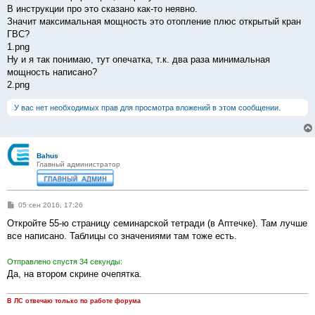
б
В инструкции про это сказано как-то неявно.
щ
е
Значит максимальная мощность это отопление плюс открытый кран
н
ГВС?
и
е
1.png
Ну и я так понимаю, тут опечатка, т.к. два раза минимальная
мощность написано?
2.png
У вас нет необходимых прав для просмотра вложений в этом сообщении.
Bahus
Главный администратор
С
05 сен 2016, 17:26
о
о
Откройте 55-ю страницу семинарской тетради (в Аптечке). Там лучше
б
все написано. Таблицы со значениями там тоже есть.
щ
е
н
Отправлено спустя 34 секунды:
и
е
Да, на втором скрине очепятка.
В ЛС отвечаю только по работе форума