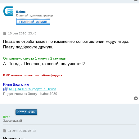
н
и
е
Bahus
Главный администратор
С
10 сен 2016, 23:46
о
о
Плата не отрабатывает по изменению сопротивления модулятора.
б
Плату подбросьте другую.
щ
е
н
Отправлено спустя 1 минуту 2 секунды:
и
е
А. Погодь. Пепелац-то новый, получается?
В ЛС отвечаю только по работе форума
Илья Бахталин
АСЦ BAXI "Санфорт". г. Пенза
Подключение к Зонту - bahus1980
Автор Темы
liver
Завсегдатай
С
11 сен 2016, 06:28
о
о
Именно так.