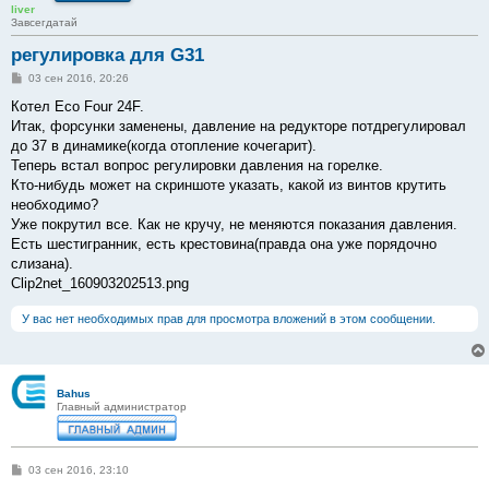
liver
Завсегдатай
регулировка для G31
С
03 сен 2016, 20:26
о
о
Котел Eco Four 24F.
б
Итак, форсунки заменены, давление на редукторе потдрегулировал
щ
е
до 37 в динамике(когда отопление кочегарит).
н
Теперь встал вопрос регулировки давления на горелке.
и
е
Кто-нибудь может на скриншоте указать, какой из винтов крутить
необходимо?
Уже покрутил все. Как не кручу, не меняются показания давления.
Есть шестигранник, есть крестовина(правда она уже порядочно
слизана).
Clip2net_160903202513.png
У вас нет необходимых прав для просмотра вложений в этом сообщении.
Bahus
Главный администратор
С
03 сен 2016, 23:10
о