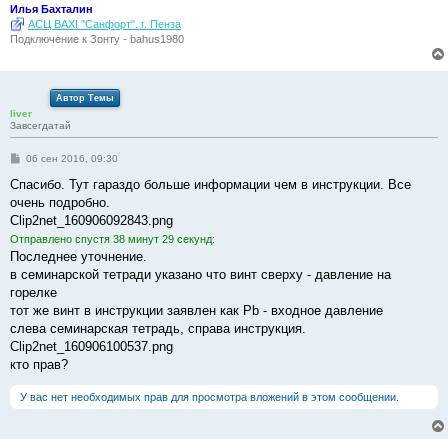
Илья Бахталин
АСЦ BAXI "Санфорт". г. Пенза
Подключение к Зонту - bahus1980
Автор Темы
liver
Завсегдатай
С
06 сен 2016, 09:30
о
о
Спасибо. Тут гараздо больше информации чем в инструкции. Все
б
очень подробно.
щ
е
Clip2net_160906092843.png
н
Отправлено спустя 38 минут 29 секунд:
и
е
Последнее уточнение.
в семинарской тетради указано что винт сверху - давление на
горелке
тот же винт в инструкции заявлен как Pb - входное давление
слева семинарская тетрадь, справа инструкция.
Clip2net_160906100537.png
кто прав?
У вас нет необходимых прав для просмотра вложений в этом сообщении.