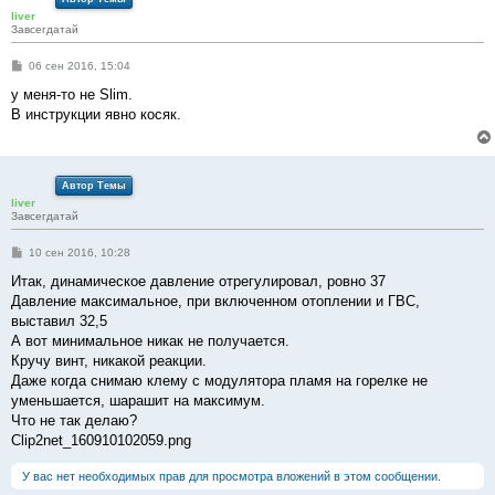
liver
Завсегдатай
С
06 сен 2016, 15:04
о
о
у меня-то не Slim.
б
В инструкции явно косяк.
щ
е
н
и
е
Автор Темы
liver
Завсегдатай
С
10 сен 2016, 10:28
о
о
Итак, динамическое давление отрегулировал, ровно 37
б
Давление максимальное, при включенном отоплении и ГВС,
щ
е
выставил 32,5
н
А вот минимальное никак не получается.
и
е
Кручу винт, никакой реакции.
Даже когда снимаю клему с модулятора пламя на горелке не
уменьшается, шарашит на максимум.
Что не так делаю?
Clip2net_160910102059.png
У вас нет необходимых прав для просмотра вложений в этом сообщении.