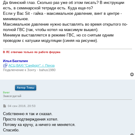
о
Да блинский глаз. Сколько раз уже об этом писать? В инструкции
б
есть, в семинарской тетради есть. Куда еще-то?
щ
е
Если у Вас Sit - гайка - максимальное давление, винт в центре -
н
минимальное.
и
е
Максимальное давление нужно выставлять во время открытого по-
полной ГВС (так, чтобы котел на максимум вышел).
Минимум выставляется в режиме ГВС, но со снятым одним
проводом с катушки модуляции (синяя на рисунке).
В ЛС отвечаю только по работе форума
Илья Бахталин
АСЦ BAXI "Санфорт". г. Пенза
Подключение к Зонту - bahus1980
Автор Темы
liver
Завсегдатай
С
04 сен 2016, 20:53
о
о
Собственно я так и сказал.
б
Просто подтверждения хотел.
щ
е
Потому ка кручу, а ничего не меняется.
н
Спасибо.
и
е