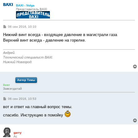
BAXI - Volga
Представитель BAXI
С
06 сен 2016, 10:10
о
о
Нижний винт всегда - входящее давление в магистрали газа
б
Верхний винт всегда - давление на горелке.
щ
е
н
и
Андрей.
е
Технический специалист BAXI.
Нижний Новгород.
Автор Темы
liver
Завсегдатай
С
06 сен 2016, 10:53
о
о
вот и ответ на главный вопрос темы.
б
щ
спасибо. Инструкцию в помойку
е
н
и
е
garry
Ас