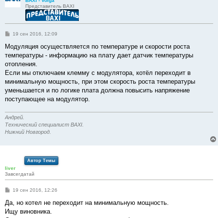
BAXI - Volga
Представитель BAXI
С
19 сен 2016, 12:09
о
о
Модуляция осуществляется по температуре и скорости роста
б
температуры - информацию на плату дает датчик температуры
щ
е
отопления.
н
Если мы отключаем клемму с модулятора, котёл переходит в
и
е
минимальную мощность, при этом скорость роста температуры
уменьшается и по логике плата должна повысить напряжение
поступающее на модулятор.
Андрей.
Технический специалист BAXI.
Нижний Новгород.
Автор Темы
liver
Завсегдатай
С
19 сен 2016, 12:26
о
о
Да, но котел не переходит на минимальную мощность.
б
Ищу виновника.
щ