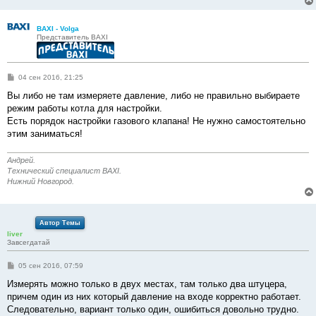
BAXI - Volga
Представитель BAXI
С
04 сен 2016, 21:25
о
о
Вы либо не там измеряете давление, либо не правильно выбираете
б
режим работы котла для настройки.
щ
е
Есть порядок настройки газового клапана! Не нужно самостоятельно
н
этим заниматься!
и
е
Андрей.
Технический специалист BAXI.
Нижний Новгород.
Автор Темы
liver
Завсегдатай
С
05 сен 2016, 07:59
о
о
Измерять можно только в двух местах, там только два штуцера,
б
причем один из них который давление на входе корректно работает.
щ
е
Следовательно, вариант только один, ошибиться довольно трудно.
н