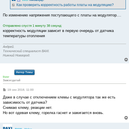
щ
е
Как проверить корректность работы платы на модуляцию?
н
и
е
По изменению напряжения поступающего с платы на модулятор....
Отправлено спустя 1 минуту 38 секунд:
корректность модуляции зависит в первую очередь от датчика
температуры отопления
Андрей.
Технический специалист BAXI.
Нижний Новгород.
Автор Темы
liver
Завсегдатай
С
19 сен 2016, 11:00
о
о
Даже в случае с отключением клемы с модулятора так же есть
б
зависимость от датчика?
щ
е
Снимаю клему, реакции нет.
н
Но вот одевая клему, горелка гаснет и зажигается вновь.
и
е