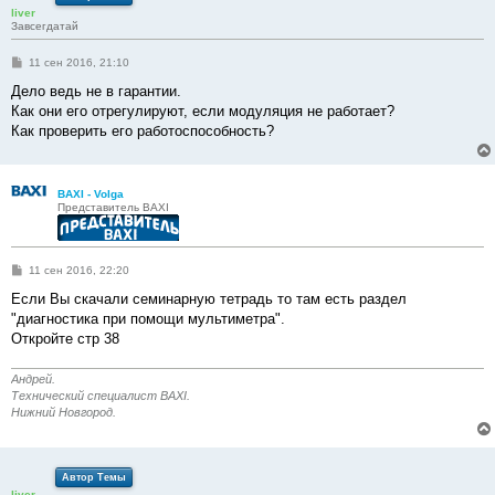
liver
Завсегдатай
С
11 сен 2016, 21:10
о
о
Дело ведь не в гарантии.
б
Как они его отрегулируют, если модуляция не работает?
щ
е
Как проверить его работоспособность?
н
и
е
BAXI - Volga
Представитель BAXI
С
11 сен 2016, 22:20
о
о
Если Вы скачали семинарную тетрадь то там есть раздел
б
"диагностика при помощи мультиметра".
щ
е
Откройте стр 38
н
и
е
Андрей.
Технический специалист BAXI.
Нижний Новгород.
Автор Темы
liver