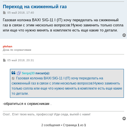
Переход на сжиженный газ
С
05 май 2018, 17:40
о
о
Газовая колонка BAXI SIG-11 I (IT) хочу переделать на сжиженный
б
газ в связи с этим несколько вопросов:Нужно заменить только сопла
щ
е
или еще что нужно менять в комплекте есть еще какие то детали.
н
и
е
plehan
Дока по нормативам
С
05 май 2018, 20:31
о
о
б
Sergej33
писал(а):
щ
е
Газовая колонка BAXI SIG-11 I (IT) хочу переделать на
н
сжиженный газ в связи с этим несколько вопросов:Нужно заменить
и
е
только сопла или еще что нужно менять в комплекте есть еще какие
то детали.
-обратиться к сервисникам .
Ооо!.. Етит твою мать, профессор! Иди сюда, выпей с нами!
2 сообщения • Страница
1
из
1