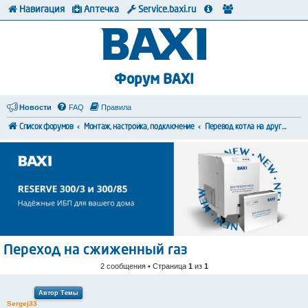
Навигация
Аптечка
Service.baxi.ru
Форум BAXI
Новости
FAQ
Правила
Список форумов
Монтаж, настройка, подключение
Перевод котла на другой тип топлива
Переход на сжиженный газ
2 сообщения • Страница
1
из
1
Автор Темы
Sergej33