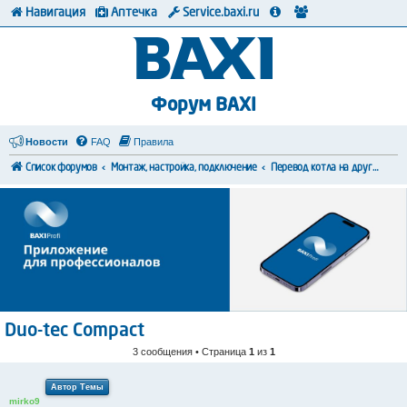
Навигация
Аптечка
Service.baxi.ru
Форум BAXI
Новости
FAQ
Правила
Список форумов
Монтаж, настройка, подключение
Перевод котла на другой тип топлива
Duo-tec Compact
3 сообщения • Страница
1
из
1
Автор Темы
mirko9