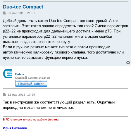
Duo-tec Compact
С
06 мар 2018, 21:01
о
о
Добрый день. Есть котел Duo-tec Compact одноконтурный. А как
б
заставить Этот котел заново определять тип газа? Смена параметров
щ
е
р22=22 не происходит для дальнейшего доступа к меню p75. При
н
установке параметров р22=22 начинает мигать экран ошибки
и
е
пытаться выдавать разные и по кругу.
Если в ручном режиме меняет тип газа а потом производим
автоматическую калибровку газового клапана. того достаточно или
нужно как то вызывать функцию первого пуска.
Bahus
Главный администратор
С
12 мар 2018, 10:56
о
о
Так в инструкции же соответствующий раздел есть. Обратный
б
перевод на метан ничем не отличается.
щ
е
н
и
В ЛС отвечаю только по работе форума
е
Илья Бахталин