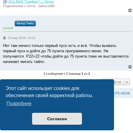
АСЦ BAXI "Санфорт". г. Пенза
Подключение к Зонту - bahus1980
Автор Темы
mirko9
С
15 мар 2018, 12:31
о
о
Нет там ничего только первый пуск есть и всё. Чтобы вызвать
б
первый пуск и дойти до 75 пункта программного меню. Не
щ
е
получается. P22=22 чтобы дойти до 75 пункта тоже не выставляется.
н
начинает мигать табло.
и
е
3 сообщения • Страница
1
из
1
Перейти
Этот сайт использует cookies для
Список форумов
С
в
я
з
а
т
ь
с
я
с
а
д
м
и
н
и
с
т
р
а
ц
и
е
й
Часовой пояс:
UTC+03:00
обеспечения своей корректной работы.
Подробнее
Создано на основе
phpBB
® Forum Software © phpBB Limited
Официальный сайт BAXI в России
Конфиденциальность
|
Правила
Согласен