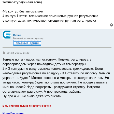
температуре(жилая зона)
4-5 контур без автоматики
4 контур 1 этаж- технические помещения ручная регулировка
5 контур гараж технические помещения ручная регулировка
Bahus
Главный администратор
С
29 окт 2019, 14:20
о
о
Теплые полы - насос на постоянку. Подмес регулировать
б
сервоприводом через накладной датчик температуры.
щ
е
2 и 3 контуры не вижу смысла использовать трехходовые. Если
н
необходима регулировка по воздуху - КТ ставить по любому. Чем он
и
е
управлять будет? Можно, конечно и моторы трехходов запитать. Но
тогда насос контура будет молотить постоянно. Не проще запитать
именно насос? Надо подогреть - разгружаем стрелку. Нагрели -
останавливаем разгрузку. А про трехходы забыть.
Ну про 4 и 5 не знаю даже что писать.
В ЛС отвечаю только по работе форума
Илья Бахталин