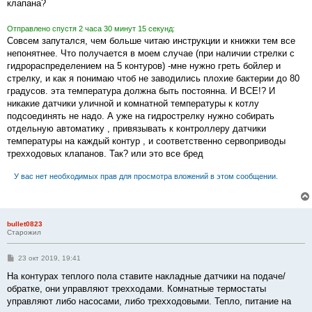
клапана?
Отправлено спустя 2 часа 30 минут 15 секунд:
Совсем запутался, чем больше читаю инструкции и книжки тем все
непонятнее. Что получается в моем случае (при наличии стрелки с
гидрораспределением на 5 контуров) -мне нужно греть бойлер и
стрелку, и как я понимаю чтоб не заводились плохие бактерии до 80
градусов. эта температура должна быть постоянна. И ВСЕ!? И
никакие датчики уличной и комнатной температуры к котлу
подсоединять не надо. А уже на гидрострелку нужно собирать
отдельную автоматику , привязывать к контроллеру датчики
температуры на каждый контур , и соответственно сервоприводы
трехходовых клапанов. Так? или это все бред
У вас нет необходимых прав для просмотра вложений в этом сообщении.
bullet0823
Старожил
С
23 окт 2019, 19:41
о
о
На контурах теплого пола ставите накладные датчики на подаче/
б
обратке, они управляют трехходами. Комнатные термостаты
щ
е
управляют либо насосами, либо трехходовыми. Тепло, питание на
н