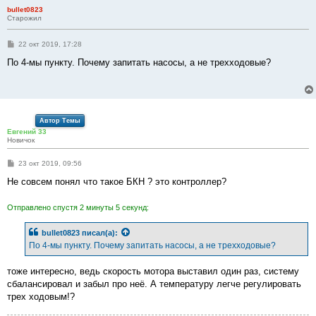
bullet0823
Старожил
С
22 окт 2019, 17:28
о
о
По 4-мы пункту. Почему запитать насосы, а не трехходовые?
б
щ
е
н
и
е
Автор Темы
Евгений 33
Новичок
С
23 окт 2019, 09:56
о
о
Не совсем понял что такое БКН ? это контроллер?
б
щ
е
Отправлено спустя 2 минуты 5 секунд:
н
и
е
bullet0823
писал(а):
По 4-мы пункту. Почему запитать насосы, а не трехходовые?
тоже интересно, ведь скорость мотора выставил один раз, систему
сбалансировал и забыл про неё. А температуру легче регулировать
трех ходовым!?