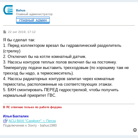
Bahus
Главный администратор
С
22 окт 2019, 17:12
о
о
Я бы сделал так:
б
1. Перед коллектором врезал бы гидравлический разделитель
щ
е
(стрелку)
н
2. Отключил бы на котле комнатный датчик.
и
е
3. Насосы контуров теплых полов включил бы на постоянку.
Температуру подачи выставить трехходовым (по хорошему там не
трехход бы надо, а термосмеситель).
4. Насосы радиаторных контуров запитал через комнатные
термостаты, расположенные на соответствующих этажах.
5. БКН смонтировать ПЕРЕД гидрострелкой, чтобы получить
нормальный приоритет ГВС.
В ЛС отвечаю только по работе форума
Илья Бахталин
АСЦ BAXI "Санфорт". г. Пенза
Подключение к Зонту - bahus1980