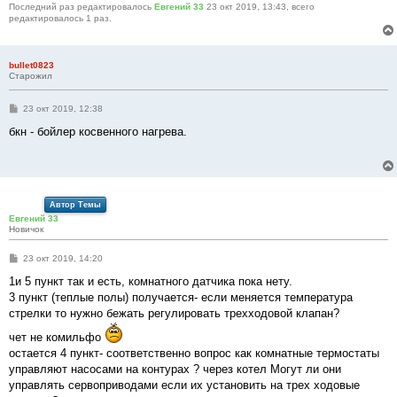
Последний раз редактировалось
Евгений 33
23 окт 2019, 13:43, всего
редактировалось 1 раз.
bullet0823
Старожил
С
23 окт 2019, 12:38
о
о
бкн - бойлер косвенного нагрева.
б
щ
е
н
и
е
Автор Темы
Евгений 33
Новичок
С
23 окт 2019, 14:20
о
о
1и 5 пункт так и есть, комнатного датчика пока нету.
б
3 пункт (теплые полы) получается- если меняется температура
щ
е
стрелки то нужно бежать регулировать трехходовой клапан?
н
и
чет не комильфо
е
остается 4 пункт- соответственно вопрос как комнатные термостаты
управляют насосами на контурах ? через котел Могут ли они
управлять сервоприводами если их установить на трех ходовые