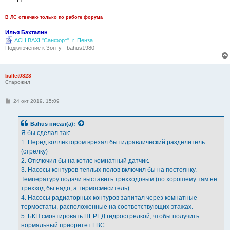
В ЛС отвечаю только по работе форума
Илья Бахталин
АСЦ BAXI "Санфорт". г. Пенза
Подключение к Зонту - bahus1980
bullet0823
Старожил
С
24 окт 2019, 15:09
о
о
б
Bahus
писал(а):
щ
е
Я бы сделал так:
н
1. Перед коллектором врезал бы гидравлический разделитель
и
е
(стрелку)
2. Отключил бы на котле комнатный датчик.
3. Насосы контуров теплых полов включил бы на постоянку.
Температуру подачи выставить трехходовым (по хорошему там не
трехход бы надо, а термосмеситель).
4. Насосы радиаторных контуров запитал через комнатные
термостаты, расположенные на соответствующих этажах.
5. БКН смонтировать ПЕРЕД гидрострелкой, чтобы получить
нормальный приоритет ГВС.