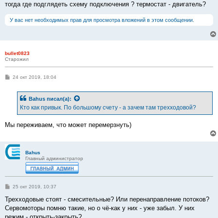
тогда где подглядеть схему подключения ? термостат - двигатель?
У вас нет необходимых прав для просмотра вложений в этом сообщении.
bullet0823
Старожил
С
24 окт 2019, 18:04
о
о
б
Bahus
писал(а):
щ
е
Кто как привык. По большому счету - а зачем там трехходовой?
н
и
е
Мы переживаем, что может перемерзнуть)
Bahus
Главный администратор
С
25 окт 2019, 10:37
о
о
Трехходовые стоят - смесительные? Или перенаправление потоков?
б
Сервомоторы помню такие, но о чё-как у них - уже забыл. У них
щ
е
режим - открыть-закрыть?