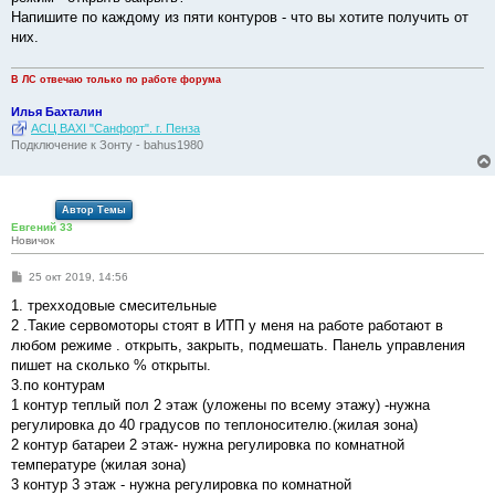
н
Напишите по каждому из пяти контуров - что вы хотите получить от
и
е
них.
В ЛС отвечаю только по работе форума
Илья Бахталин
АСЦ BAXI "Санфорт". г. Пенза
Подключение к Зонту - bahus1980
Автор Темы
Евгений 33
Новичок
С
25 окт 2019, 14:56
о
о
1. трехходовые смесительные
б
2 .Такие сервомоторы стоят в ИТП у меня на работе работают в
щ
е
любом режиме . открыть, закрыть, подмешать. Панель управления
н
пишет на сколько % открыты.
и
е
3.по контурам
1 контур теплый пол 2 этаж (уложены по всему этажу) -нужна
регулировка до 40 градусов по теплоносителю.(жилая зона)
2 контур батареи 2 этаж- нужна регулировка по комнатной
температуре (жилая зона)
3 контур 3 этаж - нужна регулировка по комнатной