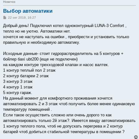
Новичок
Выбор автоматики
С
22 окт 2019, 16:27
о
о
Добрый день! Подключил котел одноконтурный LUNA-3 Comfort ,
б
тепло но не уютно. Автоматики нет.
щ
е
хочется не наступать на ошибки , приобрести и установить только
н
правильную и необходимую автоматику.
и
е
Исходные данные- стоит гидрораспределитель на 5 контуров +
бойлер бахi ubt200 (еще не подключен)
на каждом контуре трехходовой клапан и насос валтек.
1 контур теплый пол 2 этаж
2 контур батареи 2 этаж
3 контур 3 этаж
4 контур 1 этаж
5 контур гараж.
На данный момент для комфортного проживания хочется
автоматизировать 2 и 3 этаж чтоб получить более менее одинаковую
температуру помещений .
Если такое осуществить сложно или очень дорого то как
автоматизировать только 2й этаж?. Имеется ввиду автоматизировать
1 контур теплого пола, чтоб не допускать перегрева и 2 контур
батарей чтоб добиться стабильной температуры в помещении ?