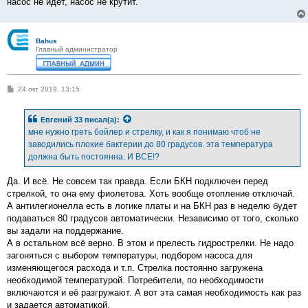
насос не идет, насос не крутит.
и
е
Bahus
Главный администратор
С
24 окт 2019, 13:15
о
о
б
Евгений 33
писал(а):
щ
е
мне нужно греть бойлер и стрелку, и как я понимаю чтоб не
н
заводились плохие бактерии до 80 градусов. эта температура
и
е
должна быть постоянна. И ВСЕ!?
Да. И всё. Не совсем так правда. Если БКН подключен перед
стрелкой, то она ему фиолетова. Хоть вообще отопление отключай.
А антилегионелла есть в логике платы и на БКН раз в неделю будет
подаваться 80 градусов автоматически. Независимо от того, сколько
вы задали на поддержание.
А в остальном всё верно. В этом и прелесть гидрострелки. Не надо
загоняться с выбором температуры, подбором насоса для
изменяющегося расхода и т.п. Стрелка постоянно загружена
необходимой температурой. Потребители, по необходимости
включаются и её разгружают. А вот эта самая необходимость как раз
и задается автоматикой.