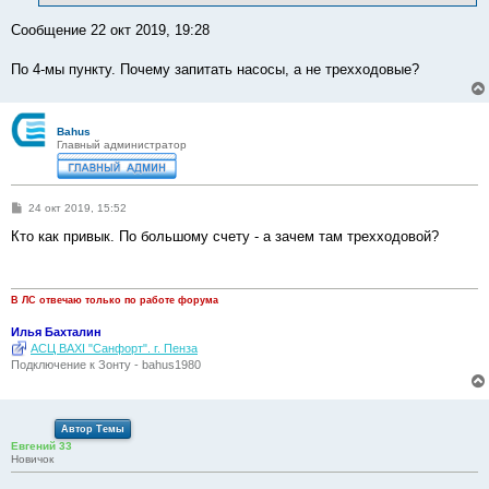
Сообщение 22 окт 2019, 19:28
По 4-мы пункту. Почему запитать насосы, а не трехходовые?
Bahus
Главный администратор
С
24 окт 2019, 15:52
о
о
Кто как привык. По большому счету - а зачем там трехходовой?
б
щ
е
н
и
В ЛС отвечаю только по работе форума
е
Илья Бахталин
АСЦ BAXI "Санфорт". г. Пенза
Подключение к Зонту - bahus1980
Автор Темы
Евгений 33
Новичок