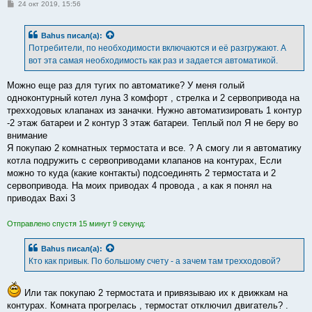
С
24 окт 2019, 15:56
о
о
б
Bahus
писал(а):
щ
е
Потребители, по необходимости включаются и её разгружают. А
н
вот эта самая необходимость как раз и задается автоматикой.
и
е
Можно еще раз для тугих по автоматике? У меня голый
одноконтурный котел луна 3 комфорт , стрелка и 2 сервопривода на
трехходовых клапанах из заначки. Нужно автоматизировать 1 контур
-2 этаж батареи и 2 контур 3 этаж батареи. Теплый пол Я не беру во
внимание
Я покупаю 2 комнатных термостата и все. ? А смогу ли я автоматику
котла подружить с сервоприводами клапанов на контурах, Если
можно то куда (какие контакты) подсоединять 2 термостата и 2
сервопривода. На моих приводах 4 провода , а как я понял на
приводах Baxi 3
Отправлено спустя 15 минут 9 секунд:
Bahus
писал(а):
Кто как привык. По большому счету - а зачем там трехходовой?
Или так покупаю 2 термостата и привязываю их к движкам на
контурах. Комната прогрелась , термостат отключил двигатель? .