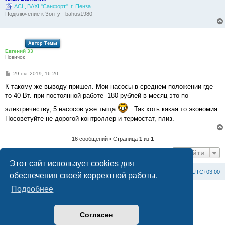
АСЦ BAXI "Санфорт". г. Пенза
Подключение к Зонту - bahus1980
Автор Темы
Евгений 33
Новичок
С
29 окт 2019, 16:20
о
о
К такому же выводу пришел. Мои насосы в среднем положении где
б
то 40 Вт. при постоянной работе -180 рублей в месяц это по
щ
е
электричеству, 5 насосов уже тыща
. Так хоть какая то экономия.
н
и
Посоветуйте не дорогой контроллер и термостат, плиз.
е
16 сообщений • Страница
1
из
1
Перейти
Этот сайт использует cookies для
Список форумов
С
в
я
з
а
т
ь
с
я
с
а
д
м
и
н
и
с
т
р
а
ц
и
е
й
Часовой пояс:
UTC+03:00
обеспечения своей корректной работы.
Подробнее
Создано на основе
phpBB
® Forum Software © phpBB Limited
Официальный сайт BAXI в России
Конфиденциальность
|
Правила
Согласен