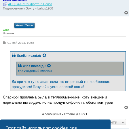
АСЦ BAXI "Санфорт". г. Пенза
Подключение к Зонту - bahus1980
Автор Темы
wins
Новичок
С
01 май 2024, 10:56
о
о
б
Starik
писал(а):
щ
е
н
wins
писал(а):
и
е
трехходовый клапан...
Да при чем тут клапан, если это вторичный теплообменник
прохудился! Покупай и устанавливай новый.
Спасибо! проблема была в теплообменнике, хоть внешне и
нормально выглядел, но на продув сифонил с обоих контуров
4 сообщения • Страница
1
из
1
Перейти
Этот сайт использует cookies для