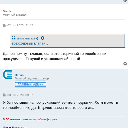
Starik
Местный аксакал
С
02 окт 2023, 21:45
о
о
б
wins
писал(а):
щ
е
трехходовый клапан...
н
и
е
Да при чем тут клапан, если это вторичный теплообменник
прохудился! Покупай и устанавливай новый.
Bahus
Главный администратор
С
03 окт 2023, 09:37
о
о
Я бы поставил на пропускающий вентиль подпитки. Хотя может и
б
теплообменник, да. В целом вариантов-то всего два.
щ
е
н
и
В ЛС отвечаю только по работе форума
е
Илья Бахталин