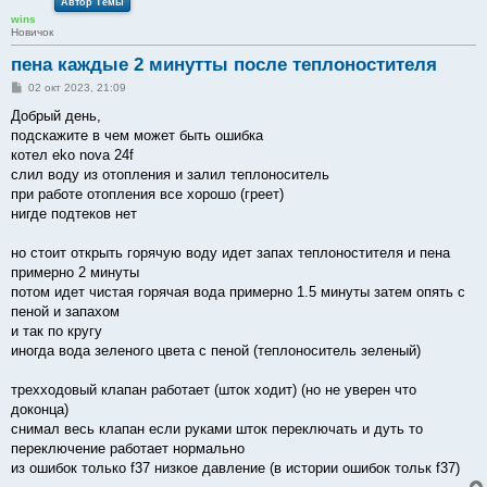
Автор Темы
wins
Новичок
пена каждые 2 минутты после теплоностителя
С
02 окт 2023, 21:09
о
о
Добрый день,
б
подскажите в чем может быть ошибка
щ
е
котел eko nova 24f
н
слил воду из отопления и залил теплоноситель
и
е
при работе отопления все хорошо (греет)
нигде подтеков нет
но стоит открыть горячую воду идет запах теплоностителя и пена
примерно 2 минуты
потом идет чистая горячая вода примерно 1.5 минуты затем опять с
пеной и запахом
и так по кругу
иногда вода зеленого цвета с пеной (теплоноситель зеленый)
трехходовый клапан работает (шток ходит) (но не уверен что
доконца)
снимал весь клапан если руками шток переключать и дуть то
переключение работает нормально
из ошибок только f37 низкое давление (в истории ошибок тольк f37)