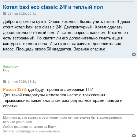
Котел baxi eco classic 24f и теплый пол
С
13 ноя 2020, 20:41
о
о
Доброго времени суток. Очень хотелось бы получить ответ. В доме
б
стоит котел baxi eco classic 24f. Двухконтурный. Хотел сделать
щ
е
дополнительно тёплый пол. И встал вопрос с насосом. В котле он
н
есть встроенный. Но хватит ли его дополнительно тянуть еще и
и
е
контуры с теплого пола. Или нужно встраивать дополнительно
насос. Площадь около 50 квадратов. Заранее спасибо
Steamboy
Гуру
С
14 ноя 2020, 13:21
о
о
Роман 1978
, где будут пролегать змеевики ТП?
б
Для такой квадратуры желателен насос с треххоовым
щ
е
термосмесительным клапаном распред коллекторами прямой и
н
обратки.
и
е
Мои посты, это только мое мнение и оно не претендует быть единственным
верным решением.
Любое решение остается за Вами.
Хотите поблагодарить нажмите лайк