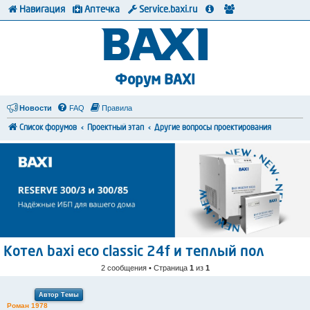
Навигация
Аптечка
Service.baxi.ru
Форум BAXI
Новости
FAQ
Правила
Список форумов
Проектный этап
Другие вопросы проектирования
Котел baxi eco classic 24f и теплый пол
2 сообщения • Страница
1
из
1
Автор Темы
Роман 1978