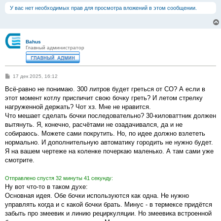
У вас нет необходимых прав для просмотра вложений в этом сообщении.
Bahus
Главный администратор
С
17 дек 2025, 16:12
о
о
Всё-равно не понимаю. 300 литров будет греться от СО? А если в
б
этот момент котлу приспичит свою бочку греть? И летом стрелку
щ
е
нагруженной держать? Чот хз. Мне не нравится.
н
Что мешает сделать бочки последовательно? 30-киловаттник должен
и
е
вытянуть. Я, конечно, расчётами не озадачивался, да и не
собираюсь. Можете сами покрутить. Но, по идее должно взлететь
нормально. И дополнительную автоматику городить не нужно будет.
Я на вашем чертеже на коленке почеркаю маленько. А там сами уже
смотрите.
Отправлено спустя 32 минуты 41 секунду:
Ну вот что-то в таком духе:
Основная идея. Обе бочки используются как одна. Не нужно
управлять когда и с какой бочки брать. Минус - в термексе придётся
забыть про змеевик и линию рециркуляции. Но змеевика встроенной