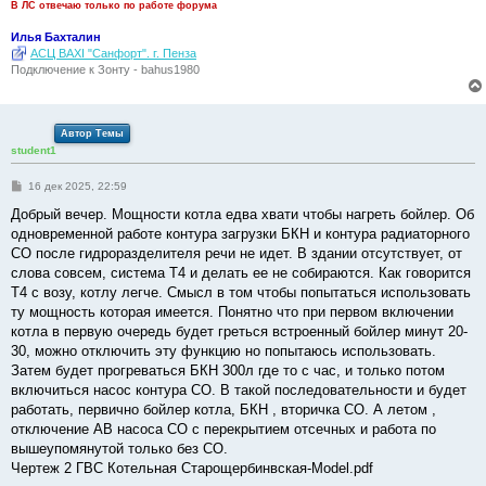
В ЛС отвечаю только по работе форума
Илья Бахталин
АСЦ BAXI "Санфорт". г. Пенза
Подключение к Зонту - bahus1980
Автор Темы
student1
С
16 дек 2025, 22:59
о
о
Добрый вечер. Мощности котла едва хвати чтобы нагреть бойлер. Об
б
одновременной работе контура загрузки БКН и контура радиаторного
щ
е
СО после гидроразделителя речи не идет. В здании отсутствует, от
н
слова совсем, система Т4 и делать ее не собираются. Как говорится
и
е
Т4 с возу, котлу легче. Смысл в том чтобы попытаться использовать
ту мощность которая имеется. Понятно что при первом включении
котла в первую очередь будет греться встроенный бойлер минут 20-
30, можно отключить эту функцию но попытаюсь использовать.
Затем будет прогреваться БКН 300л где то с час, и только потом
включиться насос контура СО. В такой последовательности и будет
работать, первично бойлер котла, БКН , вторичка СО. А летом ,
отключение АВ насоса СО с перекрытием отсечных и работа по
вышеупомянутой только без СО.
Чертеж 2 ГВС Котельная Старощербинвская-Model.pdf