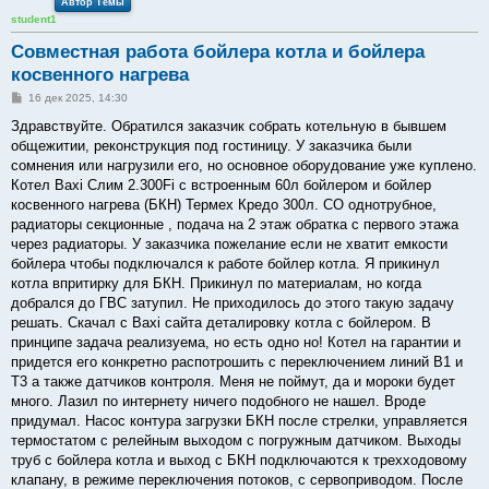
Автор Темы
student1
Совместная работа бойлера котла и бойлера
косвенного нагрева
С
16 дек 2025, 14:30
о
о
Здравствуйте. Обратился заказчик собрать котельную в бывшем
б
общежитии, реконструкция под гостиницу. У заказчика были
щ
е
сомнения или нагрузили его, но основное оборудование уже куплено.
н
Котел Baxi Слим 2.300Fi с встроенным 60л бойлером и бойлер
и
е
косвенного нагрева (БКН) Термех Кредо 300л. СО однотрубное,
радиаторы секционные , подача на 2 этаж обратка с первого этажа
через радиаторы. У заказчика пожелание если не хватит емкости
бойлера чтобы подключался к работе бойлер котла. Я прикинул
котла впритирку для БКН. Прикинул по материалам, но когда
добрался до ГВС затупил. Не приходилось до этого такую задачу
решать. Скачал с Baxi сайта деталировку котла с бойлером. В
принципе задача реализуема, но есть одно но! Котел на гарантии и
придется его конкретно распотрошить с переключением линий В1 и
Т3 а также датчиков контроля. Меня не поймут, да и мороки будет
много. Лазил по интернету ничего подобного не нашел. Вроде
придумал. Насос контура загрузки БКН после стрелки, управляется
термостатом с релейным выходом с погружным датчиком. Выходы
труб с бойлера котла и выход с БКН подключаются к трехходовому
клапану, в режиме переключения потоков, с сервоприводом. После