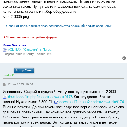
понимаю зачем городить реле и трёхходы. Ну разве что хотелка
заказчика такая. Ну тут уж или шашечки или ехать. Сам виноват,
купил очень странный набор оборудования.
slim 2.300fi.png
У вас нет необходимых прав для просмотра вложений в этом сообщении.
В ЛС отвечаю только по работе форума
Илья Бахталин
АСЦ BAXI "Санфорт". г. Пенза
Подключение к Зонту - bahus1980
Автор Темы
student1
С
17 дек 2025, 19:34
о
о
Извиняюсь. Старый я сундук !! Не ту инструкцию смотрел. 2.300I !
б
download/file.php?mode=view&id=9173
Как неудобно. Вот же
щ
е
шляпа! Нужно было 2.300 FI .
download/file.php?mode=view&id=9174
н
Внешне похожи. Да при таком раскладе все верно написали и схемка
и
е
грамотная правильная. Так конечно все должно работать. И контур
СО можно без стрелки насосную группу на подачу и РБ на обратку
перед котлом и всех делов. Вот когда глаз замылился и не такое