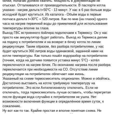
бочки, полагаю должно хватить. Мощность в документации не
отыскал. Отталкивался от производительности. В паспорте котла
указано - нагрев дельта t=50°С - 13 минут. У нас в 6 раз больше воды
исходной будет крутиться. Из каталога - Объём воды в первые
полчаса дельта t=30°C = 520 литров. Как по мне (на глазок) одного
часа на нагрев первичной воды до приемлемой для использования
температуры вполне за глаза.
Выход ГВС встроенного бойлера подключаем к Термексу. Он у нас
просто как аккумулятор будет работать. Выход из Термекса делим
на подачу к потребителям и на возврат в бочку котла по линии
рециркуляции. Таким образом, без разбора потребителями, у нас
будет крутиться 360 литров воды одинаковой, заданной нами на
котле температуры. Как только пошёл водоразбор на потребителях
(точнее, когда на датчике появится уставка минус 5°С) - котёл
переключился на нагрев бочек. По окончанию нагрева после разбора
переключается при необходимости на СО. Отсутствие линии
рециркуляции на потребителях облегчает нам жизнь.
Указанный на схеме термосмеситель опционален. Можно и обойтись.
Достаточно выставить на котле требуемую температуру на
потребителях. Это если Антилегионеллу отключить. Если не
отключать, тогда термосмеситель лучше оставить, чтобы перегретая
после функции вода случайно к потребителям не ушла. Нет
возможности включения функции в определённое время суток, к
сожалению.
Ну вот как-то так. Крайне простая и вполне понятная схема. Не