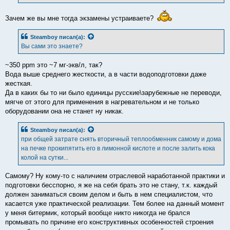
е
Зачем же вы мне тогда экзамены устраиваете?
Steamboy
писал(а):
Вы сами это знаете?
~350 ppm это ~7 мг-экв/л, так?
Вода выше среднего жесткости, а в части водоподготовки даже
жесткая.
Да в каких бы то ни было единицы русские\зарубежные не переводи,
мягче от этого для применения в нагревательном и не только
оборудовании она не станет ну никак.
Steamboy
писал(а):
при общей затрате снять вторичный теплообменник самому и дома
на печке прокипятить его в лимонной кислоте и после залить кока
колой на сутки...
Самому? Ну кому-то с наличием отраслевой наработанной практики и
подготовки бесспорно, я же на себя брать это не стану, т.к. каждый
должен заниматься своим делом и быть в нем специалистом, что
касается уже практической реализации. Тем более на данный момент
у меня битермик, который вообще никто никогда не брался
промывать по причине его конструктивных особенностей строения