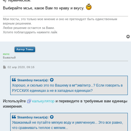
4) Термическое.
Выбирайте мсье, какое Вам по нраву и вкусу.
Мои посты, это только мое мнение и оно не претендует быть единственным
верным решением.
Любое решение остается за Вами.
Хотите поблагодарить нажмите лайк
Автор Темы
mrrc
Бывалый
С
02 апр 2020, 09:16
о
о
б
Steamboy
писал(а):
щ
е
Хорошо, и сколько это по Вашему в мг*экв/литр...? Если говорить в
н
РУССКИХ единицах а не в западных единицах?
и
е
Используйте
калькулятор
и переведите в требуемые вам единицы
измерения.
Steamboy
писал(а):
Уважаемый не путайте мягкую воду и умягченную... Это все равно,
что сравнивать теплое с мягким...