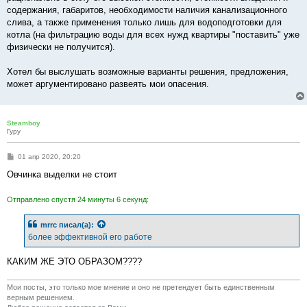
содержания, габаритов, необходимости наличия канализационного
слива, а также применения только лишь для водоподготовки для
котла (на фильтрацию воды для всех нужд квартиры "поставить" уже
физически не получится).
Хотел бы выслушать возможные варианты решения, предложения,
может аргументировано развеять мои опасения.
Steamboy
Гуру
С
01 апр 2020, 20:20
о
о
Овчинка выделки не стоит
б
щ
е
Отправлено спустя 24 минуты 6 секунд:
н
и
е
mrrc
писал(а):
более эффективной его работе
КАКИМ ЖЕ ЭТО ОБРАЗОМ????
Мои посты, это только мое мнение и оно не претендует быть единственным
верным решением.