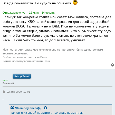
Всегда пожалуйста. Но судьбу не обманите
Отправлено спустя 12 минут 14 секунд:
Если уж так конкретно хотите мой совет: Мой коллега, поставил для
себя установку ХВО натрий-катионирования для своей водогрейной
колонки BOSCH а котел у него КЧМ. И он не использует эту воду в
пищу, а только стирка, унитаз и помыться. и то он умягчает эту воду
так, что бы можно было с рук мыло смыть не стоя около крана пол
часа... Если быть точным, то до 1 мгэкв/л, умягчает.
Мои посты, это только мое мнение и оно не претендует быть единственным
верным решением.
Любое решение остается за Вами.
Хотите поблагодарить нажмите лайк
Автор Темы
mrrc
Бывалый
С
02 апр 2020, 13:01
о
о
,
б
щ
е
Steamboy
писал(а):
н
так как я из своей практики и так знаю нормативы
и