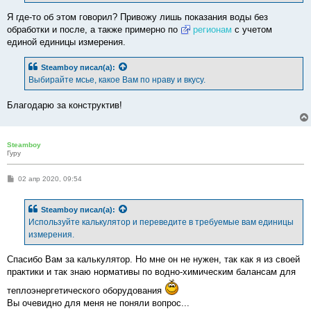
Я где-то об этом говорил? Привожу лишь показания воды без
обработки и после, а также примерно по
регионам
с учетом
единой единицы измерения.
Steamboy
писал(а):
Выбирайте мсье, какое Вам по нраву и вкусу.
Благодарю за конструктив!
Steamboy
Гуру
С
02 апр 2020, 09:54
о
о
б
Steamboy
писал(а):
щ
е
Используйте калькулятор и переведите в требуемые вам единицы
н
измерения.
и
е
Спасибо Вам за калькулятор. Но мне он не нужен, так как я из своей
практики и так знаю нормативы по водно-химическим балансам для
теплоэнергетического оборудования
Вы очевидно для меня не поняли вопрос...