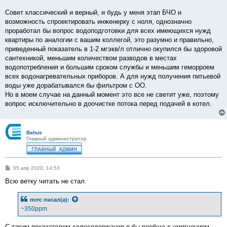
Совет классический и верный, и будь у меня этап БЧО и
возможность спроектировать инженерку с ноля, однозначно
проработал бы вопрос водоподготовки для всех имеющихся нужд
квартиры по аналогии с вашим коллегой, это разумно и правильно,
приведенный показатель в 1-2 мгэкв/л отлично окупился бы здоровой
сантехникой, меньшим количеством разводов в местах
водопотребления и большим сроком службы и меньшим геморроем
всех водонагревательных приборов. А для нужд получения питьевой
воды уже дорабатывался бы фильтром с ОО.
Но в моем случае на данный момент это все не светит уже, поэтому
вопрос исключительно в доочистке потока перед подачей в котел.
Bahus
Главный администратор
С
05 апр 2020, 14:53
о
о
Всю ветку читать не стал.
б
щ
е
mrrc
писал(а):
н
~350ppm
и
е
С таким показателем солесодержания я бы вообще с умягчением