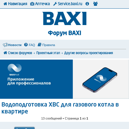
Навигация
Аптечка
Service.baxi.ru
Форум BAXI
Новости
FAQ
Правила
Список форумов
Проектный этап
Другие вопросы проектирования
Водоподготовка ХВС для газового котла в
квартире
13 сообщений • Страница
1
из
1