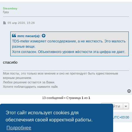
Steamboy
Гуру
С
05 апр 2020, 15:26
о
о
б
mrrc
писал(а):
щ
е
TDS-meter измеряет солесодержание, а не жесткость. Это малость
н
разные вещи.
и
е
Хотя согласен. Объективного уровня жёсткости эта цифра не дает.
спасибо
Мои посты, это только мое мнение и оно не претендует быть единственным
верным решением.
Любое решение остается за Вами.
Хотите поблагодарить нажмите лайк
13 сообщений • Страница
1
из
1
Перейти
Этот сайт использует cookies для
Список форумов
С
в
я
з
а
т
ь
с
я
с
а
д
м
и
н
и
с
т
р
а
ц
и
е
й
Часовой пояс:
UTC+03:00
обеспечения своей корректной работы.
Подробнее
Создано на основе
phpBB
® Forum Software © phpBB Limited