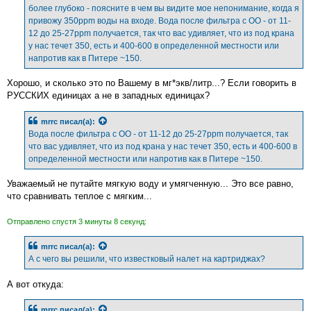
е
более глубоко - поясните в чем вы видите мое непонимание, когда я
привожу 350ppm воды на входе. Вода после фильтра с ОО - от 11-
12 до 25-27ppm получается, так что вас удивляет, что из под крана
у нас течет 350, есть и 400-600 в определенной местности или
напротив как в Питере ~150.
Хорошо, и сколько это по Вашему в мг*экв/литр...? Если говорить в
РУССКИХ единицах а не в западных единицах?
mrrc
писал(а):
Вода после фильтра с ОО - от 11-12 до 25-27ppm получается, так
что вас удивляет, что из под крана у нас течет 350, есть и 400-600 в
определенной местности или напротив как в Питере ~150.
Уважаемый не путайте мягкую воду и умягченную... Это все равно,
что сравнивать теплое с мягким...
Отправлено спустя 3 минуты 8 секунд:
mrrc
писал(а):
А с чего вы решили, что известковый налет на картриджах?
А вот откуда:
mrrc
писал(а):