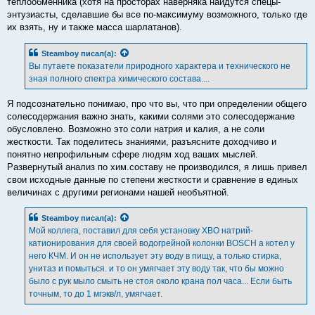
теплообменника (хотя на просторах наверняка найдутся спецы-
энтузиасты, сделавшие бы все по-максимуму возможного, только где
их взять, ну и также масса шарлатанов).
Steamboy
писал(а):
Вы путаете показатели природного характера и технического не
зная полного спектра химического состава....
Я подсознательно понимаю, про что вы, что при определении общего
солесодержания важно знать, какими солями это солесодержание
обусловлено. Возможно это соли натрия и калия, а не соли
жесткости. Так поделитесь знаниями, разъясните доходчиво и
понятно непрофильным сфере людям ход ваших мыслей.
Развернутый анализ по хим.составу не производился, я лишь привел
свои исходные данные по степени жесткости и сравнение в единых
величинах с другими регионами нашей необъятной.
Steamboy
писал(а):
Мой коллега, поставил для себя установку ХВО натрий-
катионирования для своей водогрейной колонки BOSCH а котел у
него КЧМ. И он не использует эту воду в пищу, а только стирка,
унитаз и помыться. и то он умягчает эту воду так, что бы можно
было с рук мыло смыть не стоя около крана пол часа... Если быть
точным, то до 1 мгэкв/л, умягчает.