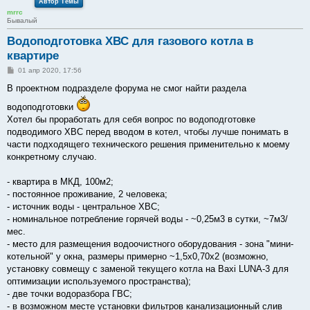
Автор Темы
mrrc
Бывалый
Водоподготовка ХВС для газового котла в
квартире
С
01 апр 2020, 17:56
о
о
В проектном подразделе форума не смог найти раздела
б
щ
водоподготовки
е
Хотел бы проработать для себя вопрос по водоподготовке
н
и
подводимого ХВС перед вводом в котел, чтобы лучше понимать в
е
части подходящего технического решения применительно к моему
конкретному случаю.
- квартира в МКД, 100м2;
- постоянное проживание, 2 человека;
- источник воды - центральное ХВС;
- номинальное потребление горячей воды - ~0,25м3 в сутки, ~7м3/
мес.
- место для размещения водоочистного оборудования - зона "мини-
котельной" у окна, размеры примерно ~1,5х0,70х2 (возможно,
установку совмещу с заменой текущего котла на Baxi LUNA-3 для
оптимизации используемого пространства);
- две точки водоразбора ГВС;
- в возможном месте установки фильтров канализационный слив