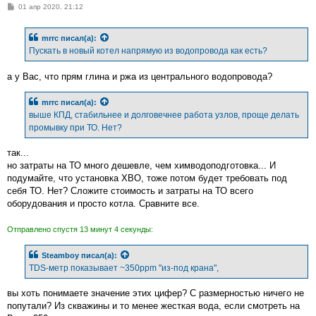
С
01 апр 2020, 21:12
о
о
б
mrrc
писал(а):
щ
е
Пускать в новый котел напрямую из водопровода как есть?
н
и
е
а у Вас, что прям глина и ржа из центрального водопровода?
mrrc
писал(а):
выше КПД, стабильнее и долговечнее работа узлов, проще делать
промывку при ТО. Нет?
так...
но затраты на ТО много дешевле, чем химводоподготовка... И
подумайте, что установка ХВО, тоже потом будет требовать под
себя ТО. Нет? Сложите стоимость и затраты на ТО всего
оборудования и просто котла. Сравните все.
Отправлено спустя 13 минут 4 секунды:
Steamboy
писал(а):
TDS-метр показывает ~350ppm "из-под крана",
вы хоть понимаете значение этих цифер? С размерностью ничего не
попутали? Из скважины и то менее жесткая вода, если смотреть на