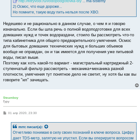
http://filtryvodi.ru/vodopodgotovka-dly
... ma-sistemy
2) Осмос, что еще дороже...
Но помните, такую воду пить нельзя после ХВО.
Недешево и не рационально в данном случае, о чем я и говорю
изначально. Если бы шла речь о полной водоподготовке для всех
домашних нужд и точек водораздачи, стоило бы рассмотреть что-то
типа кабинетника для общего предварительного умягчения. Осмос
для бытовых домашних технических нужд и больших объемов
вообще не оправдан, он и так имеется для получения уже питьевой
воды, писал выше.
Поэтому как хоть какой-то вариант - магистральный картриджный 2-
ступенчатый фильтр рассмотреть - механика+механика разной
плотности, умягчения тут понятное дело не светит, ну хотя бы как вы
говорите "ил" зачищать.
Steamboy
Гуру
С
01 апр 2020, 23:30
о
о
б
mrrc
писал(а):
щ
е
Отчетливо понимаю в силу своих познаний в ключе вопроса. Цифру
н
дает TDS-метр, запятую не упустил. Если вы оперируете вопросом
и