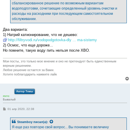
сбалансированное решение по возможным вариантам
водоподготовки, сочетающие определенный уровень очистки и
расходы на расходники при последующем самостоятельном
обслуживании.
Два варианта:
1) Натрий катионирование, что не дешево:
http://filtryvodi.ru/vodopodgotovka-dly ... ma-sistemy
2) Осмос, что еще дороже...
Но помните, такую воду пить нельзя после ХВО.
Мои посты, это только мое мнение и оно не претендует быть единственным
верным решением.
Любое решение остается за Вами.
Хотите поблагодарить нажмите лайк
Автор Темы
mrrc
Бывалый
С
01 апр 2020, 22:38
о
о
б
Steamboy
писал(а):
щ
е
Я еще раз повторю свой вопрос... Вы понимаете величину
н