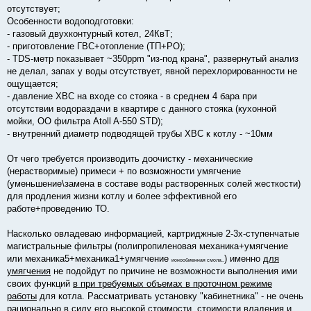
отсутствует;
Особенности водоподготовки:
- газовый двухконтурный котел, 24КвТ;
- приготовление ГВС+отопление (ТП+РО);
- TDS-метр показывает ~350ppm "из-под крана", развернутый анализ
не делал, запах у воды отсутствует, явной перехлорированности не
ощущается;
- давление ХВС на входе со стояка - в среднем 4 бара при
отсутствии водораздачи в квартире с данного стояка (кухонной
мойки, ОО фильтра Atoll A-550 STD);
- внутренний диаметр подводящей трубы ХВС к котлу - ~10мм
От чего требуется производить доочистку - механические
(нерастворимые) примеси + по возможности умягчение
(уменьшение\замена в составе воды растворенных солей жесткости)
для продления жизни котлу и более эффективной его
работе+проведению ТО.
Насколько овладеваю информацией, картриджные 2-3х-ступенчатые
магистральные фильтры (полипропиленовая механика+умягчение
или механика5+механика1+умягчение
) именно
для
ионообменная смола..
умягчения
не подойдут по причине не возможности выполнения ими
своих функций
в при требуемых объемах в проточном режиме
работы
для котла. Рассматривать установку "кабинетника" - не очень
рационально в силу его высокой стоимости, стоимости владения и