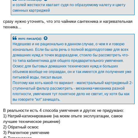
и солей жесткости хватает судя по образуемому налету и цвету
сменных картриджей
сразу нужно уточнять, что это чайники сантехника и нагревательная
техника...
mrrc
писал(а):
Недешево и не рационально в данном случае, о чем я и говорю
изначально. Если бы шла речь о полной водоподготовке для всех
домашних нужд и точек водораздачи, стоило бы рассмотреть что-
то типа кабинетника для общего предварительного умягчения.
Осмос для бытовых домашних технических нужд и больших
объемов вообще не оправдан, он и так имеется для получения уже
питьевой воды, писал выше.
Поэтому как хоть какой-то вариант - магистральный картриджный 2-
ступенчатый фильтр рассмотреть - механика+механика разной
плотности, умягчения тут понятное дело не светит, ну хотя бы как
вы говорите "ил" зачищать.
В реальности есть 4 способа умягчения и других не придумано:
1) Натрий-катионирование (на моем опыте эксплуатации, самое
лучшее техническое решение)
2) Обратный осмос
3) Реагентное умягчение