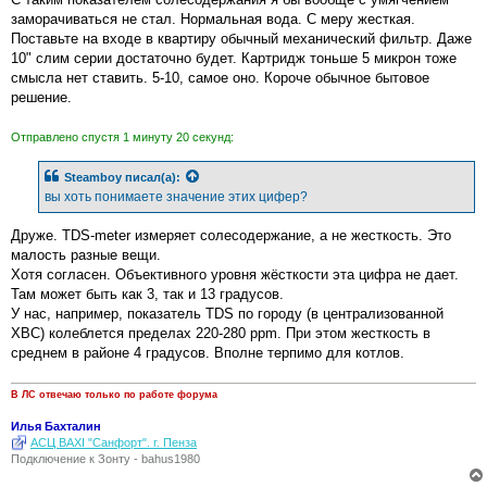
заморачиваться не стал. Нормальная вода. С меру жесткая.
Поставьте на входе в квартиру обычный механический фильтр. Даже
10" слим серии достаточно будет. Картридж тоньше 5 микрон тоже
смысла нет ставить. 5-10, самое оно. Короче обычное бытовое
решение.
Отправлено спустя 1 минуту 20 секунд:
Steamboy
писал(а):
вы хоть понимаете значение этих цифер?
Друже. TDS-meter измеряет солесодержание, а не жесткость. Это
малость разные вещи.
Хотя согласен. Объективного уровня жёсткости эта цифра не дает.
Там может быть как 3, так и 13 градусов.
У нас, например, показатель TDS по городу (в централизованной
ХВС) колеблется пределах 220-280 ppm. При этом жесткость в
среднем в районе 4 градусов. Вполне терпимо для котлов.
В ЛС отвечаю только по работе форума
Илья Бахталин
АСЦ BAXI "Санфорт". г. Пенза
Подключение к Зонту - bahus1980