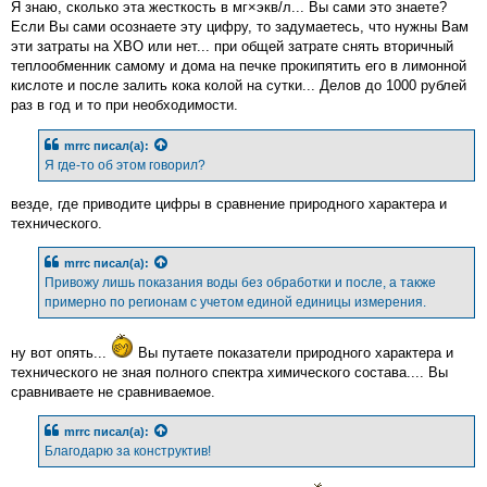
Я знаю, сколько эта жесткость в мг×экв/л... Вы сами это знаете?
Если Вы сами осознаете эту цифру, то задумаетесь, что нужны Вам
эти затраты на ХВО или нет... при общей затрате снять вторичный
теплообменник самому и дома на печке прокипятить его в лимонной
кислоте и после залить кока колой на сутки... Делов до 1000 рублей
раз в год и то при необходимости.
mrrc
писал(а):
Я где-то об этом говорил?
везде, где приводите цифры в сравнение природного характера и
технического.
mrrc
писал(а):
Привожу лишь показания воды без обработки и после, а также
примерно по регионам с учетом единой единицы измерения.
ну вот опять...
Вы путаете показатели природного характера и
технического не зная полного спектра химического состава.... Вы
сравниваете не сравниваемое.
mrrc
писал(а):
Благодарю за конструктив!