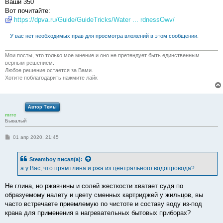
Ваши 350
Вот почитайте:
https://dpva.ru/Guide/GuideTricks/Water ... rdnessOwv/
У вас нет необходимых прав для просмотра вложений в этом сообщении.
Мои посты, это только мое мнение и оно не претендует быть единственным
верным решением.
Любое решение остается за Вами.
Хотите поблагодарить нажмите лайк
Автор Темы
mrrc
Бывалый
С
01 апр 2020, 21:45
о
о
б
Steamboy
писал(а):
щ
е
а у Вас, что прям глина и ржа из центрального водопровода?
н
и
е
Не глина, но ржавчины и солей жесткости хватает судя по
образуемому налету и цвету сменных картриджей у жильцов, вы
часто встречаете приемлемую по чистоте и составу воду из-под
крана для применения в нагревательных бытовых приборах?