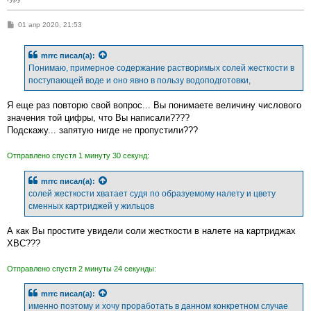
С
01 апр 2020, 21:53
о
о
б
mrrc
писал(а):
щ
е
Понимаю, примерное содержание растворимых солей жесткости в
н
поступающей воде и оно явно в пользу водоподготовки,
и
е
Я еще раз повторю свой вопрос... Вы понимаете величину числового
значения той цифры, что Вы написали????
Подскажу... запятую нигде не пропустили???
Отправлено спустя 1 минуту 30 секунд:
mrrc
писал(а):
солей жесткости хватает судя по образуемому налету и цвету
сменных картриджей у жильцов
А как Вы простите увидели соли жесткости в налете на картриджах
ХВС???
Отправлено спустя 2 минуты 24 секунды:
mrrc
писал(а):
именно поэтому и хочу проработать в данном конкретном случае