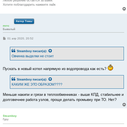
Любое решение остается за Вами.
Хотите поблагодарить нажмите лайк
Автор Темы
mrrc
Бывалый
С
01 апр 2020, 20:52
о
о
б
Steamboy
писал(а):
щ
е
Овчинка выделки не стоит
н
и
е
Пускать в новый котел напрямую из водопровода как есть?
Steamboy
писал(а):
КАКИМ ЖЕ ЭТО ОБРАЗОМ????
Меньше накипи и грязи в теплообменниках - выше КПД, стабильнее и
долговечнее работа узлов, проще делать промывку при ТО. Нет?
Steamboy
Гуру