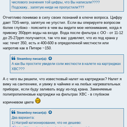
числового значения той цифры, что Вы написали????
и
е
Подскажу... запятую нигде не пропустили???
Отчетливо понимаю в силу своих познаний в ключе вопроса. Цифру
дает TDS-метр, запятую не упустил. Если вы оперируете вопросом
более глубоко - поясните в чем вы видите мое непонимание, когда я
привожу 350ppm воды на входе. Вода после фильтра с ОО - от 11-12
до 25-27ppm получается, так что вас удивляет, что из под крана у
нас течет 350, есть и 400-600 в определенной местности или
напротив как в Питере ~150.
Steamboy
писал(а):
А как Вы простите увидели соли жесткости в налете на картриджах
ХВС???
А с чего вы решили, что известковый налет на картриджах? Налет я
вижу на сантехнике, и увижу в чайнике и на любых нагревательных
приборах, если буду заливать воду из-под крана. Заменяемые
полипропиленовые картриджи на фильтрах ХВС - в глубоком
коричневом цвете
Steamboy
писал(а):
Два варианта:
1) Натрий катионирование, что не дешево: