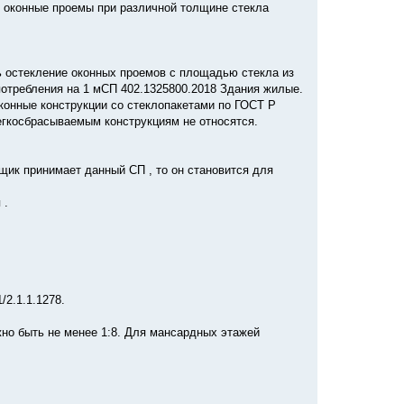
ь оконные проемы при различной толщине стекла
 остекление оконных проемов с площадью стекла из
потребления на 1 мСП 402.1325800.2018 Здания жилые.
конные конструкции со стеклопакетами по ГОСТ Р
легкосбрасываемым конструкциям не относятся.
щик принимает данный СП , то он становится для
 .
/2.1.1.1278.
о быть не менее 1:8. Для мансардных этажей