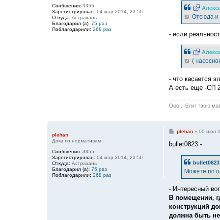
б
Сообщения:
3355
Алекс
щ
Зарегистрирован:
04 мар 2014, 23:50
е
Отсюда и 
Откуда:
Астрахань
н
Благодарил (а):
75 раз
и
Поблагодарили:
268 раз
е
- если реальност
Алекс
( насосно
- что касается э
А есть еще -СП 2
Ооо!.. Етит твою ма
С
plehan
»
05 июл 2
plehan
о
Дока по нормативам
о
bullet0823 -
б
Сообщения:
3355
щ
Зарегистрирован:
04 мар 2014, 23:50
е
bullet0823
Откуда:
Астрахань
н
Благодарил (а):
75 раз
Можете по ос
и
Поблагодарили:
268 раз
е
- Интересный воп
В помещении, г
конструкций до
должна быть не