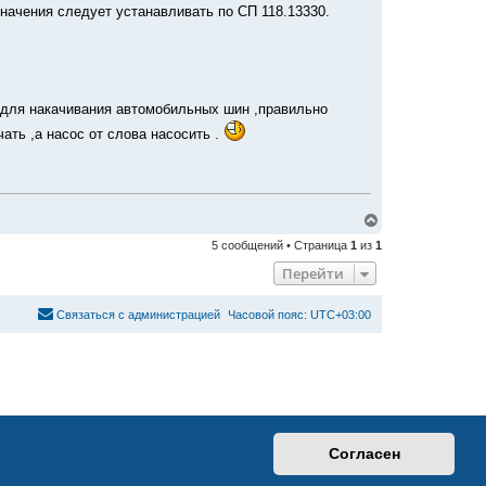
ачения следует устанавливать по СП 118.13330.
 для накачивания автомобильных шин ,правильно
чать ,а насос от слова насосить .
В
е
5 сообщений • Страница
1
из
1
р
н
Перейти
у
т
ь
С
в
я
з
а
т
ь
с
я
с
а
д
м
и
н
и
с
т
р
а
ц
и
е
й
Часовой пояс:
UTC+03:00
с
я
к
н
а
ч
а
л
у
Согласен