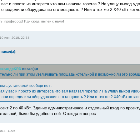
 вас и просто из интереса что вам навязал горегаз ? На улицу выход удо
и определили оборудование его мощность ? Или о тех же 2 Х40 кВт котло
ть, профессор! Иди сюда, выпей с нами!
10 июн 2018, 22:54
писал(а):
ександрKRD
писал(а):
ельно ли при этом увеличивать площадь котельной и возможно ли это вооб
лем с установкой вообще нет .
ая у вас и просто из интереса что вам навязал горегаз ? На улицу выход удоб
 они определили оборудование его мощность ? Или о тех же 2 Х40 кВт котлов
роект 2 по 40 кВт. Здание административное и отдельный вход по проект
отельной, было-бы удобно в ней. Отсюда и вопрос.
018, 11:06