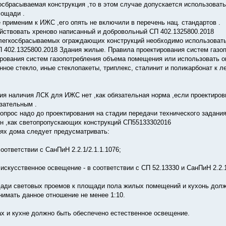
осбрасываемая конструкция ,то в этом случае допускается использоват
лощади .
 применим к ИЖС ,его опять не включили в перечень нац. стандартов .
йствовать хреново написанный и добровольный СП 402.1325800.2018
 легкосбрасываемых ограждающих конструкций необходимо использовать
П 402.1325800.2018 Здания жилые. Правила проектирования систем газо
рования систем газопотребления объема помещения или использовать о
нное стекло, иные стеклопакеты, триплекс, сталинит и поликарбонат к 
ия наличия ЛСК для ИЖС нет ,как обязательная норма ,если проектиров
зательным .
вопрос надо до проектирования на стадии передачи технического задания
он ,как светопропускающих конструкций СП55133302016
ях дома следует предусматривать:
соответствии с СанПиН 2.2.1/2.1.1.1076;
 искусственное освещение - в соответствии с СП 52.13330 и СанПиН 2.2.1
ди световых проемов к площади пола жилых помещений и кухонь должн
нимать данное отношение не менее 1:10.
х и кухне должно быть обеспечено естественное освещение.