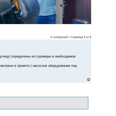
5 сообщений • Страница
1
из
1
 улицу) определены его размеры и необходимое
мотрено в проекте ( насосное оборудование под
В
е
р
н
у
т
ь
с
я
к
н