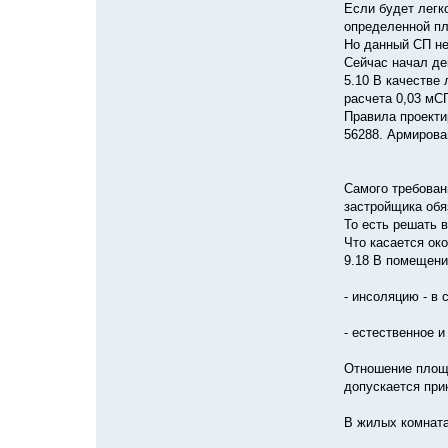
Если будет легк
определенной п
Но данный СП не
Сейчас начал де
5.10 В качестве
расчета 0,03 мС
Правила проекти
56288. Армирова
Самого требован
застройщика обя
То есть решать 
Что касается ок
9.18 В помещени
- инсоляцию - в 
- естественное и
Отношение площа
допускается при
В жилых комната