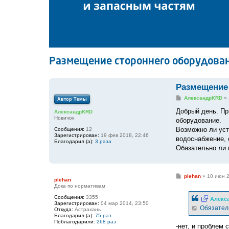
Размещение стороннего оборудован
Размещение 
С
АлександрKRD
»
Автор Темы
о
о
Добрый день. Пр
АлександрKRD
б
Новичок
оборудование.
щ
е
Возможно ли уст
Сообщения:
12
н
Зарегистрирован:
19 фев 2018, 22:46
водоснабжение, 
и
Благодарил (а):
3 раза
е
Обязательно ли 
С
plehan
»
10 июн 2
plehan
о
Дока по нормативам
о
б
Сообщения:
3355
Алекс
щ
Зарегистрирован:
04 мар 2014, 23:50
е
Обязатель
Откуда:
Астрахань
н
Благодарил (а):
75 раз
и
Поблагодарили:
268 раз
е
-нет, и проблем 