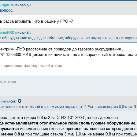
андрKRD
писал(а):
вопрос.
ь рассматривать ,что в башке у ГРО -?
андрKRD
писал(а):
е оборудование под водоснабжение, оборудование под приточно-вытяжную в
лектрики -ПУЭ расстояние от проводов до газового оборудования .
81.1325800.2016 ,можете их почитать ,но это справочный материал если
ть, профессор! Иди сюда, выпей с нами!
019, 19:50
писал(а):
теклению в котельной в своем доме подсказать? Есть такая норма 0,8 кв м. Э
рос ,вот эта цифра 0.8 м 2 из СП42-101-2003 ,теперь дословно
де устанавливается отопительное газоиспользующее оборудование
пускается
использование оконных проемов, остекление которых должно
 менее 0,8 м
при толщине стекла 3 мм, 1,0 м- не менее 0,8 м при толщине