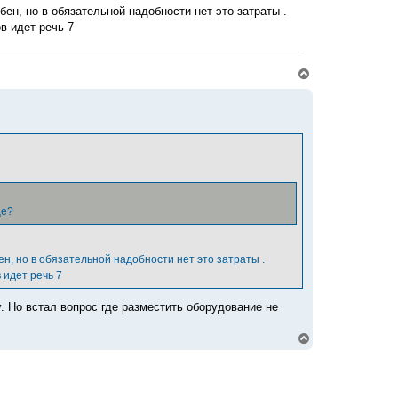
а
бен, но в обязательной надобности нет это затраты .
ч
в идет речь 7
а
л
у
В
е
р
н
у
т
ь
с
я
к
н
а
ще?
ч
а
л
у
ен, но в обязательной надобности нет это затраты .
 идет речь 7
у. Но встал вопрос где разместить оборудование не
В
е
р
н
у