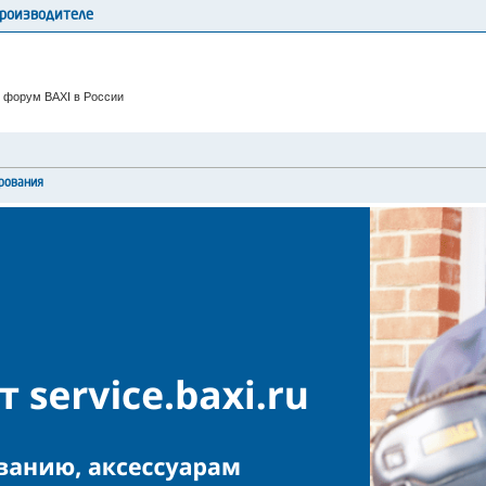
производителе
 форум BAXI в России
рования