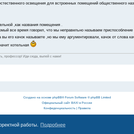
стественного освещения для встроенных помещений общественного назн
тельной ,как названия помещения .
омый все время говорил, что мы неправильно называем приспособление
а вы его качок называете ,но мы ему аргументировали, качок от слова ка
значит котельная
ть, профессор! Иди сюда, выпей с нами!
Создано на основе
phpBB
® Forum Software © phpBB Limited
Официальный сайт BAXI в России
Конфиденциальность
|
Правила
орректной работы.
Подробнее