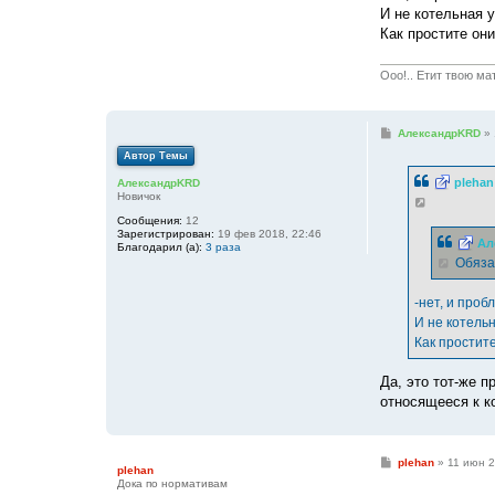
И не котельная у
Как простите он
Ооо!.. Етит твою ма
С
АлександрKRD
»
о
Автор Темы
о
б
plehan
АлександрKRD
щ
Новичок
е
н
Сообщения:
12
и
Зарегистрирован:
19 фев 2018, 22:46
е
Ал
Благодарил (а):
3 раза
Обязат
-нет, и проб
И не котельн
Как простите
Да, это тот-же п
относящееся к к
С
plehan
»
11 июн 2
plehan
о
Дока по нормативам
о