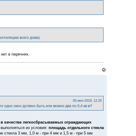
т
ь
с
я
к
н
а
ч
а
ентиляцию всего дома).
л
у
 нет в перечнях.
В
е
р
н
у
т
ь
с
05 июл 2019, 12:25
я
то одно окно должно быть или можно два по 0,4 кв м?
к
н
а
ч
,
в качестве легкосбрасываемых ограждающих
а
 выполняться из условия:
площадь отдельного стекла
л
 стекла 3 мм, 1,0 м - при 4 мм и 1,5 м - при 5 мм
у