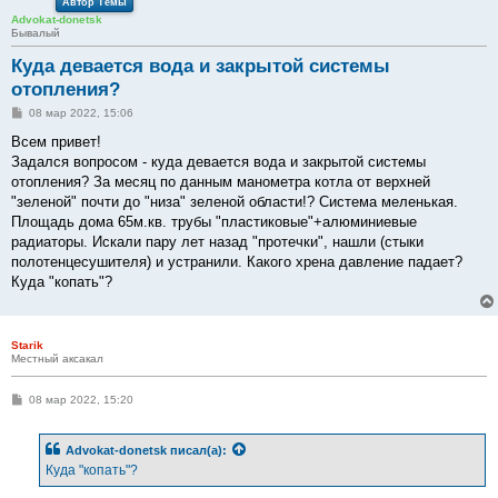
Автор Темы
Advokat-donetsk
Бывалый
Куда девается вода и закрытой системы
отопления?
С
08 мар 2022, 15:06
о
о
Всем привет!
б
Задался вопросом - куда девается вода и закрытой системы
щ
е
отопления? За месяц по данным манометра котла от верхней
н
"зеленой" почти до "низа" зеленой области!? Система меленькая.
и
е
Площадь дома 65м.кв. трубы "пластиковые"+алюминиевые
радиаторы. Искали пару лет назад "протечки", нашли (стыки
полотенцесушителя) и устранили. Какого хрена давление падает?
Куда "копать"?
Starik
Местный аксакал
С
08 мар 2022, 15:20
о
о
б
Advokat-donetsk
писал(а):
щ
е
Куда "копать"?
н
и