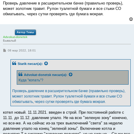
е
Проверь давление в расширительном бачке (правильно проверь),
может золотник травит. Рулон туалетной бумаги и все стыки СО
обматывать, через сутки проверять где бумага мокрая.
Автор Темы
Advokat-donetsk
Бывалый
С
08 мар 2022, 18:01
о
о
б
Starik
писал(а):
щ
е
н
Advokat-donetsk
писал(а):
и
е
Куда "копать"?
Проверь давление в расширительном бачке (правильно проверь),
может золотник травит. Рулон туалетной бумаги и все стыки СО
обматывать, через сутки проверять где бумага мокрая.
котел новый. 11.11.2021. введен в строй. При постоянной работе с
11.11. до 11.12. давление упало. Не на всю "зеленую зону" конечно,
но все-же. А на сейчас из-за трех выключений "света" за неделю
давление упало на конец "зеленой зоны". Включение котла и
поднятие Т в системе "давление подняло", но не сильно... Стыки все