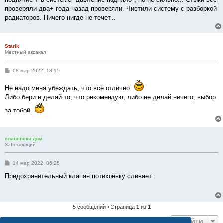
проверяли два+ года назад проверяли. Чистили систему с разборкой
радиаторов. Ничего нигде не течет...
Starik
Местный аксакал
С
08 мар 2022, 18:15
о
о
Не надо меня убеждать, что всё отлично.
б
щ
Либо бери и делай то, что рекомендую, либо не делай ничего, выбор
е
н
за тобой.
и
е
славянски дом
Забегающий
С
14 мар 2022, 06:25
о
о
Предохранительный клапан потихоньку сливает .
б
щ
е
н
и
5 сообщений • Страница
1
из
1
е
Перейти