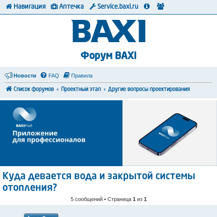
Навигация
Аптечка
Service.baxi.ru
Форум BAXI
Новости
FAQ
Правила
Список форумов
Проектный этап
Другие вопросы проектирования
Куда девается вода и закрытой системы
отопления?
5 сообщений • Страница
1
из
1