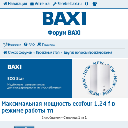
Навигация
Аптечка
Service.baxi.ru
Форум BAXI
Новости
FAQ
Правила
Список форумов
Проектный этап
Другие вопросы проектирования
Максимальная мощность ecofour 1.24 f в
режиме работы тп
2 сообщения • Страница
1
из
1