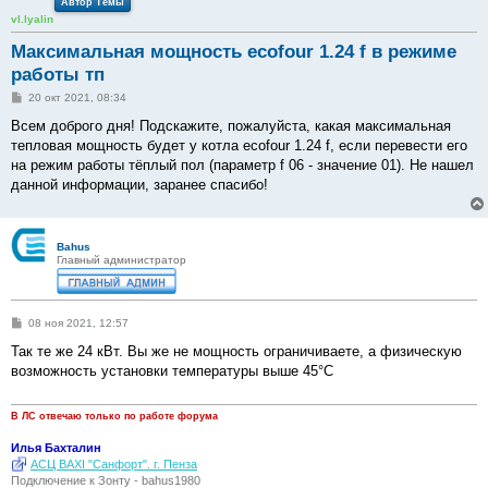
Автор Темы
vl.lyalin
Максимальная мощность ecofour 1.24 f в режиме
работы тп
С
20 окт 2021, 08:34
о
о
Всем доброго дня! Подскажите, пожалуйста, какая максимальная
б
тепловая мощность будет у котла ecofour 1.24 f, если перевести его
щ
е
на режим работы тёплый пол (параметр f 06 - значение 01). Не нашел
н
данной информации, заранее спасибо!
и
е
Bahus
Главный администратор
С
08 ноя 2021, 12:57
о
о
Так те же 24 кВт. Вы же не мощность ограничиваете, а физическую
б
возможность установки температуры выше 45°С
щ
е
н
и
В ЛС отвечаю только по работе форума
е
Илья Бахталин
АСЦ BAXI "Санфорт". г. Пенза
Подключение к Зонту - bahus1980