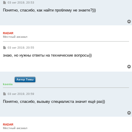
С
03 окт 2019, 20:53
о
о
Понятно, спасибо, как найти проблему не знаете?)))
б
щ
е
н
и
е
RADAR
Местный аксакал
С
03 окт 2019, 20:55
о
о
знаю, но нужны ответы на технические вопросы))
б
щ
е
н
и
е
Автор Темы
ksenia
С
03 окт 2019, 20:59
о
о
Понятно, спасибо, вызыву специалиста значит ещё раз))
б
щ
е
н
и
е
RADAR
Местный аксакал