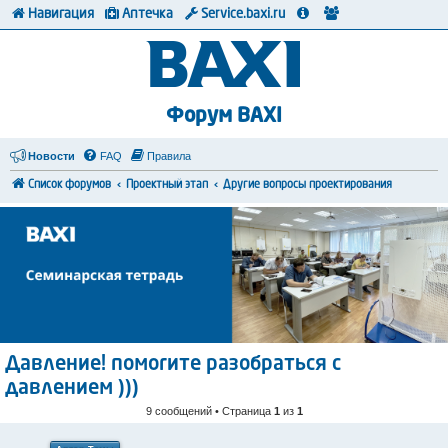
Навигация
Аптечка
Service.baxi.ru
Форум BAXI
Новости
FAQ
Правила
Список форумов
Проектный этап
Другие вопросы проектирования
Давление! помогите разобраться с
давлением )))
9 сообщений • Страница
1
из
1