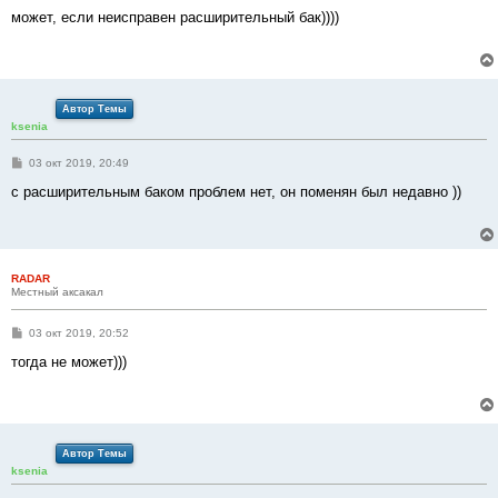
о
о
может, если неисправен расширительный бак))))
б
щ
е
н
и
е
Автор Темы
ksenia
С
03 окт 2019, 20:49
о
о
с расширительным баком проблем нет, он поменян был недавно ))
б
щ
е
н
и
е
RADAR
Местный аксакал
С
03 окт 2019, 20:52
о
о
тогда не может)))
б
щ
е
н
и
е
Автор Темы
ksenia