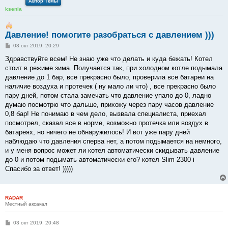
Автор Темы
ksenia
Давление! помогите разобраться с давлением )))
С
03 окт 2019, 20:29
о
о
Здравствуйте всем! Не знаю уже что делать и куда бежать! Котел
б
стоит в режиме зима. Получается так, при холодном котле подымала
щ
е
давление до 1 бар, все прекрасно было, проверила все батареи на
н
наличие воздуха и протечек ( ну мало ли что) , все прекрасно было
и
е
пару дней, потом стала замечать что давление упало до 0, ладно
думаю посмотрю что дальше, прихожу через пару часов давление
0,8 бар! Не понимаю в чем дело, вызвала специалиста, приехал
посмотрел, сказал все в норме, возможно протечка или воздух в
батареях, но ничего не обнаружилось! И вот уже пару дней
наблюдаю что давления сперва нет, а потом подымается на немного,
и у меня вопрос может ли котел автоматически скидывать давление
до 0 и потом подымать автоматически его? котел Slim 2300 i
Спасибо за ответ! )))))
RADAR
Местный аксакал
С
03 окт 2019, 20:48