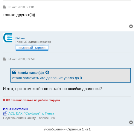
С
03 окт 2019, 21:01
о
о
только другого))))
б
щ
е
н
и
е
Bahus
Главный администратор
С
04 окт 2019, 09:59
о
о
б
ksenia
писал(а):
щ
е
стала замечать что давление упало до 0
н
и
е
И что, при этом котёл не встаёт по ошибке давления?
В ЛС отвечаю только по работе форума
Илья Бахталин
АСЦ BAXI "Санфорт". г. Пенза
Подключение к Зонту - bahus1980
9 сообщений • Страница
1
из
1