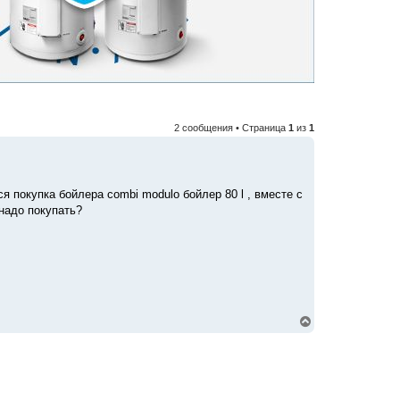
2 сообщения • Страница
1
из
1
я покупка бойлера combi modulo бойлер 80 l , вместе с
надо покупать?
В
е
р
н
у
т
ь