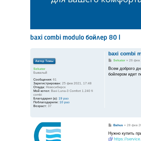
baxi combi modulo бойлер 80 l
baxi combi m
С
Sekator
»
26 фев 
Автор Темы
о
о
Всем доброго дня
Sekator
б
Бывалый
бойлером идет п
щ
е
Сообщения:
61
н
Зарегистрирован:
25 фев 2021, 17:48
и
Откуда:
Новосибирск
е
Мой котел:
Baxi Luna-3 Comfort 1.240 fi
combi
Благодарил (а):
19 раз
Поблагодарили:
10 раз
Возраст:
37
С
Bahus
»
28 фев 2
о
о
Нужно купить пр
б
https://service
щ