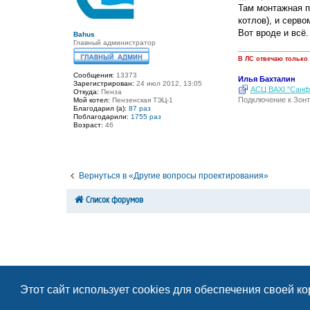
е
Там монтажная п
н
котлов), и серв
и
е
Вот вроде и всё
Bahus
Главный администратор
В ЛС отвечаю только
Сообщения:
13373
Илья Бахталин
Зарегистрирован:
24 июл 2012, 13:05
АСЦ BAXI "Санфо
Откуда:
Пенза
Подключение к Зонт
Мой котел:
Пензенская ТЭЦ-1
Благодарил (а):
87 раз
Поблагодарили:
1755 раз
Возраст:
46
Вернуться в «Другие вопросы проектирования»
Список форумов
Этот сайт использует cookies для обеспечения своей к