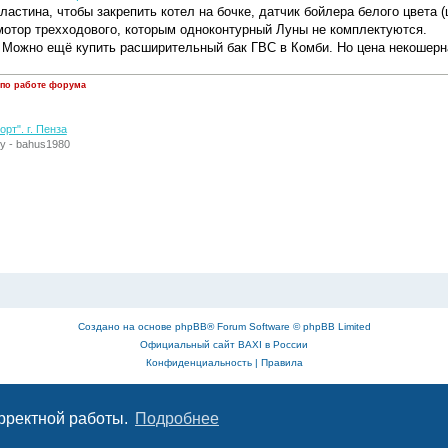
ластина, чтобы закрепить котел на бочке, датчик бойлера белого цвета 
омотор трехходового, которым одноконтурный Луны не комплектуются.
. Можно ещё купить расширительный бак ГВС в Комби. Но цена некошерн
 по работе форума
рт". г. Пенза
у - bahus1980
Создано на основе
phpBB
® Forum Software © phpBB Limited
Официальный сайт BAXI в России
Конфиденциальность
|
Правила
орректной работы.
Подробнее