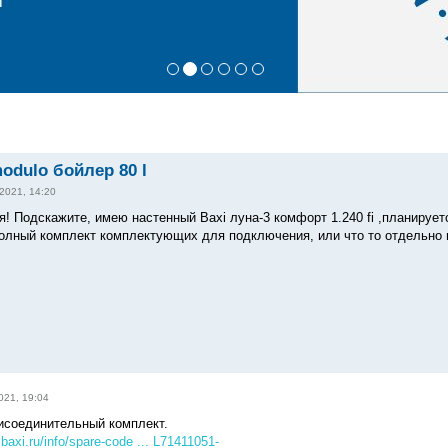
odulo бойлер 80 l
2021, 14:20
! Подскажите, имею настенный Baxi луна-3 комфорт 1.240 fi ,планируетс
олный комплект комплектующих для подключения, или что то отдельно 
021, 19:04
исоединительный комплект.
.baxi.ru/info/spare-code ... L71411051-