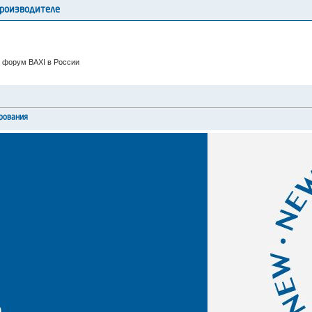
производителе
 форум BAXI в России
рования