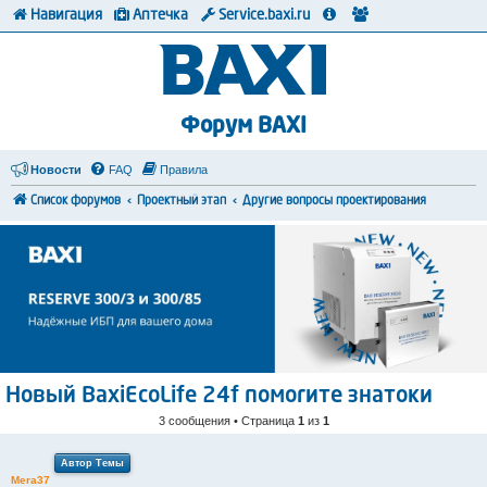
Навигация
Аптечка
Service.baxi.ru
Форум BAXI
Новости
FAQ
Правила
Список форумов
Проектный этап
Другие вопросы проектирования
Новый BaxiEcoLife 24f помогите знатоки
3 сообщения • Страница
1
из
1
Автор Темы
Mera37