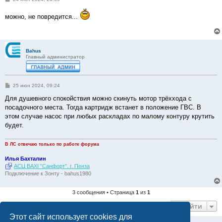
о
о
можно, не повредится...
б
щ
е
н
и
е
Bahus
Главный администратор
С
25 июн 2024, 09:24
о
о
Для душевного спокойствия можно скинуть мотор трёххода с
б
посадочного места. Тогда картридж встанет в положение ГВС. В
щ
е
этом случае насос при любых раскладах по малому контуру крутить
н
будет.
и
е
В ЛС отвечаю только по работе форума
Илья Бахталин
АСЦ BAXI "Санфорт". г. Пенза
Подключение к Зонту - bahus1980
3 сообщения • Страница
1
из
1
Перейти
Этот сайт использует cookies для