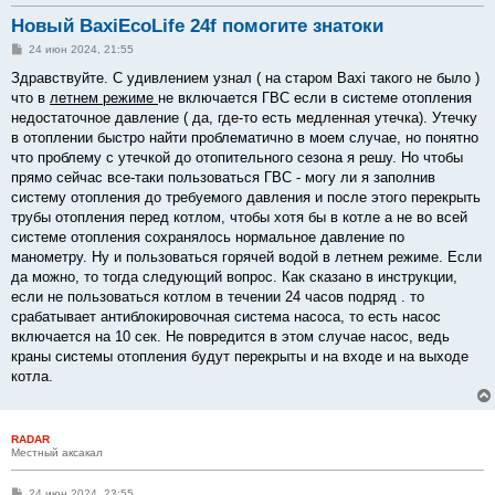
Новый BaxiEcoLife 24f помогите знатоки
С
24 июн 2024, 21:55
о
о
Здравствуйте. С удивлением узнал ( на старом Baxi такого не было )
б
что в
летнем режиме
не включается ГВС если в системе отопления
щ
е
недостаточное давление ( да, где-то есть медленная утечка). Утечку
н
в отоплении быстро найти проблематично в моем случае, но понятно
и
е
что проблему с утечкой до отопительного сезона я решу. Но чтобы
прямо сейчас все-таки пользоваться ГВС - могу ли я заполнив
систему отопления до требуемого давления и после этого перекрыть
трубы отопления перед котлом, чтобы хотя бы в котле а не во всей
системе отопления сохранялось нормальное давление по
манометру. Ну и пользоваться горячей водой в летнем режиме. Если
да можно, то тогда следующий вопрос. Как сказано в инструкции,
если не пользоваться котлом в течении 24 часов подряд . то
срабатывает антиблокировочная система насоса, то есть насос
включается на 10 сек. Не повредится в этом случае насос, ведь
краны системы отопления будут перекрыты и на входе и на выходе
котла.
RADAR
Местный аксакал
С
24 июн 2024, 23:55