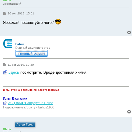
Blade
Забегающий
С
10 окт 2019, 15:51
о
о
Ярослав! посоветуйте чего?
б
щ
е
н
и
е
Bahus
Главный администратор
С
11 окт 2019, 10:30
о
о
Здесь
посмотрите. Вроде достойная химия.
б
щ
е
н
и
В ЛС отвечаю только по работе форума
е
Илья Бахталин
АСЦ BAXI "Санфорт". г. Пенза
Подключение к Зонту - bahus1980
Автор Темы
Blade