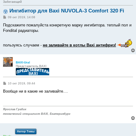
Забегающий
Ингибитор для Baxi NUVOLA-3 Comfort 320 Fi
С
09 окт 2019, 14:08
о
о
Подскажите пожалуйста конкретную марку ингибитора. теплый пол и
б
Fondital радиаторы.
щ
е
н
и
пользуясь случаем -
не заливайте в котлы Baxi антифриз!
е
BAXI-Ural
Представитель BAXI
С
10 окт 2019, 09:44
о
о
Вообще ни в какие не заливайте....
б
щ
е
н
и
Ярослав Грабик
е
технический специалист BAXI, Екатеринбург
Автор Темы