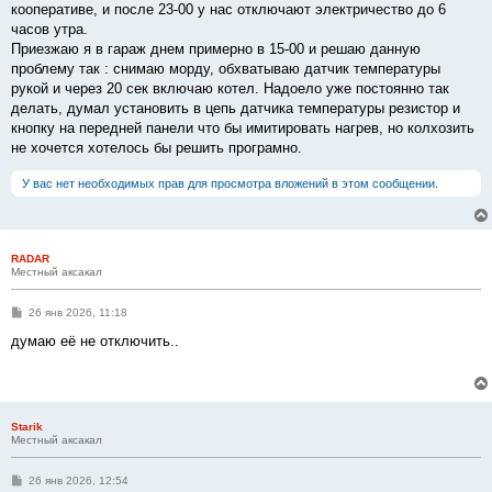
кооперативе, и после 23-00 у нас отключают электричество до 6
часов утра.
Приезжаю я в гараж днем примерно в 15-00 и решаю данную
проблему так : снимаю морду, обхватываю датчик температуры
рукой и через 20 сек включаю котел. Надоело уже постоянно так
делать, думал установить в цепь датчика температуры резистор и
кнопку на передней панели что бы имитировать нагрев, но колхозить
не хочется хотелось бы решить програмно.
У вас нет необходимых прав для просмотра вложений в этом сообщении.
RADAR
Местный аксакал
С
26 янв 2026, 11:18
о
о
думаю её не отключить..
б
щ
е
н
и
е
Starik
Местный аксакал
С
26 янв 2026, 12:54