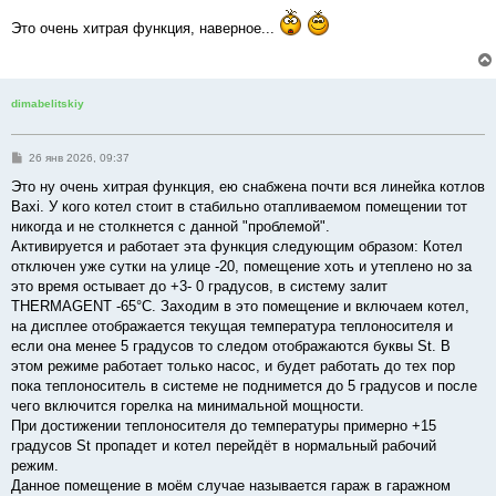
о
о
Это очень хитрая функция, наверное...
б
щ
е
н
и
е
dimabelitskiy
С
26 янв 2026, 09:37
о
о
Это ну очень хитрая функция, ею снабжена почти вся линейка котлов
б
Baxi. У кого котел стоит в стабильно отапливаемом помещении тот
щ
е
никогда и не столкнется с данной "проблемой".
н
Активируется и работает эта функция следующим образом: Котел
и
е
отключен уже сутки на улице -20, помещение хоть и утеплено но за
это время остывает до +3- 0 градусов, в систему залит
THERMAGENT -65°С. Заходим в это помещение и включаем котел,
на дисплее отображается текущая температура теплоносителя и
если она менее 5 градусов то следом отображаются буквы St. В
этом режиме работает только насос, и будет работать до тех пор
пока теплоноситель в системе не поднимется до 5 градусов и после
чего включится горелка на минимальной мощности.
При достижении теплоносителя до температуры примерно +15
градусов St пропадет и котел перейдёт в нормальный рабочий
режим.
Данное помещение в моём случае называется гараж в гаражном