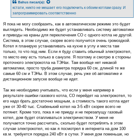
Bahus
писал(а):
кстати, никто не мешает его подключить к обоим котлам сразу. И
запрограммировать соответственно
Я пока не могу сообразить, как в автоматическом режиме это будет
выглядеть. Необходимо же будет устанавливать систему автоматики
и приводы на краны для переключения СО с одного котла не другой.
Система, в этом случае, скорее всего получится очень громоздкой.
Котел я планирую устанавливать на кухне в углу и места там
только, то что под ним. Если я буду ставить обычный электрокотел,
то место ему есть только в санузле. Я поэтому и смотрю в стороны
проточного электрокотла на ТЭНах. Там вообще нет никакой
автоматики, просто труба диаметра порядка 60 см, длиной те же
самые 60 см и ТЭНы. В этом случае, речь уже об автоматике и
дистанционном запуске вообще не идет.
Так же необходимо учитывать, что если у меня например в
результате ошибки газового котла, СО перейдет на электрокотел, то
его надо брать достаточно мощным, а стоимость такого котла идет
уже от 30-40 тыс. Слабенький котел на 3-5 кВт скорее всего не
потянет. Кроме того, пока я не приеду и не перезапущу газовый
котел, дом будет отапливаться электричеством. У меня не
получается точно рассчитать, сколько будет потреблять в этом
случае электрокотел, но как я посмотрел в интернета на дом 100
кв.м. требуется порядка 240 кВт в сутки. У меня дом поменьше, но