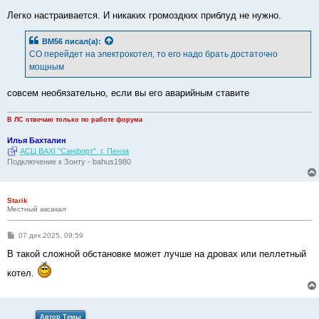
Легко настраивается. И никаких громоздких приблуд не нужно.
BM56
писал(а):
СО перейдет на электрокотел, то его надо брать достаточно
мощным
совсем необязательно, если вы его аварийным ставите
В ЛС отвечаю только по работе форума
Илья Бахталин
АСЦ BAXI "Санфорт". г. Пенза
Подключение к Зонту - bahus1980
Starik
Местный аксакал
С
07 дек 2025, 09:59
о
о
В такой сложной обстановке может лучше на дровах или пеллетный
б
щ
котел.
е
н
и
е
Автор Темы