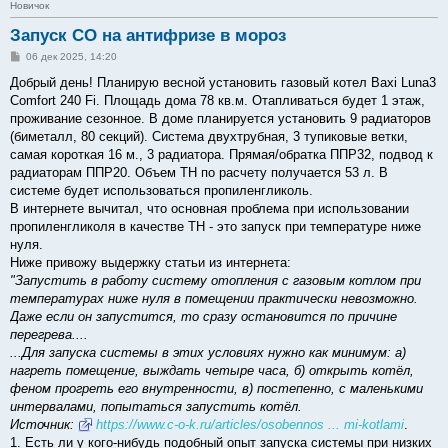
Новичок
Запуск СО на антифризе в мороз
С
06 дек 2025, 14:20
о
о
Добрый день! Планирую весной установить газовый котел Baxi Luna3
б
Comfort 240 Fi. Площадь дома 78 кв.м. Отапливаться будет 1 этаж,
щ
е
проживание сезонное. В доме планируется установить 9 радиаторов
н
(биметалл, 80 секций). Система двухтрубная, 3 тупиковые ветки,
и
е
самая короткая 16 м., 3 радиатора. Прямая/обратка ППР32, подвод к
радиаторам ППР20. Объем ТН по расчету получается 53 л. В
системе будет использоваться пропиленгликоль.
В интернете вычитал, что основная проблема при использовании
пропиленгликоля в качестве ТН - это запуск при температуре ниже
нуля.
Ниже привожу выдержку статьи из интернета:
"Запустить в работу систему отопления с газовым котлом при
температурах ниже нуля в помещении практически невозможно.
Даже если он запустится, то сразу остановится по причине
перегрева....
...Для запуска системы в этих условиях нужно как минимум: а)
нагреть помещение, выждать четыре часа, б) открыть котёл,
феном прогреть его внутренности, в) постепенно, с маленькими
интервалами, попытаться запустить котёл.
Источник:
https://www.c-o-k.ru/articles/osobennos ... mi-kotlami
.
1. Есть ли у кого-нибудь подобный опыт запуска системы при низких