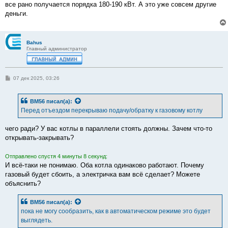
все рано получается порядка 180-190 кВт. А это уже совсем другие
деньги.
Bahus
Главный администратор
С
07 дек 2025, 03:26
о
о
б
BM56
писал(а):
щ
е
Перед отъездом перекрываю подачу/обратку к газовому котлу
н
и
е
чего ради? У вас котлы в параллели стоять должны. Зачем что-то
открывать-закрывать?
Отправлено спустя 4 минуты 8 секунд:
И всё-таки не понимаю. Оба котла одинаково работают. Почему
газовый будет сбоить, а электричка вам всё сделает? Можете
объяснить?
BM56
писал(а):
пока не могу сообразить, как в автоматическом режиме это будет
выглядеть.