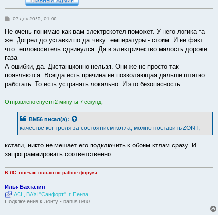
С
07 дек 2025, 01:06
о
о
Не очень понимаю как вам электрокотел поможет. У него логика та
б
же. Догрел до уставки по датчику температуры - стоим. И не факт
щ
е
что теплоноситель сдвинулся. Да и электричество малость дороже
н
газа.
и
е
А ошибки, да. Дистанционно нельзя. Они же не просто так
появляются. Всегда есть причина не позволяющая дальше штатно
работать. То есть устранять локально. И это безопасность
Отправлено спустя 2 минуты 7 секунд:
BM56
писал(а):
качестве контроля за состоянием котла, можно поставить ZONT,
кстати, никто не мешает его подключить к обоим ктлам сразу. И
запрограммировать соответственно
В ЛС отвечаю только по работе форума
Илья Бахталин
АСЦ BAXI "Санфорт". г. Пенза
Подключение к Зонту - bahus1980