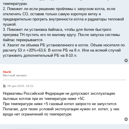
температурах.
2. Поможет ли если решению проблемы с запуском котла, если
отключить СО, оставив только самую короткую ветку и
предварительно прогреть внутренности котла и радиаторы тепловой
пушкой.
3. Поможет ли установка байпаса, чтобы для более быстрого
прогрева ТН пустить его по малому кругу. После запуска системы
байпас перекрывается.
4. Хватит ли объема РБ установленного в котле. Объем носителя по
расчету 53 л +20%=63,6. В котле РБ на 8 л. Или на всякий случай
установить дополнительный РБ на 8-10 л.
Starik
Местный аксакал
С
06 дек 2025, 16:21
о
о
Нормативы Российской Федерации не допускают эксплуатацию
б
бытовых котлов при их температуре ниже +5С.
щ
е
При температуре ниже +5 газовый котел запросто не запустится.
н
Полагаю, для твоих условий эксплуатации нужен эл. котел, у них
и
е
вроде нет ограничений по температуре.