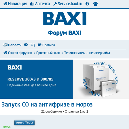
Навигация
Аптечка
Service.baxi.ru
Форум BAXI
Новости
FAQ
Правила
Список форумов
Проектный этап
Теплоноситель - незамерзайка
Запуск СО на антифризе в мороз
21 сообщение • Страница
1
из
1
Автор Темы
BM56