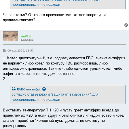
н
пропиленгликоля не подходит.
и
е
Чё за статья? От какого производителя котлов запрет для
пропиленгликоля?
ArtWolf
Бывалый
С
06 дек 2025, 18:57
о
о
1. Котёл двухконтурный, т.е. подразумевается ГВС, значит антифриз
б
не вариант - либо котёл по контуру ГВС разморозишь, либо
щ
е
антифризом отравишься. Так что - либо одноконтурный котёл, либо
н
нафиг антифриз и топить дом постоянно.
и
е
2.
BM56
писал(а):
согласно статье режим "защита от замерзания", для
пропиленгликоля не подходит
Выставить температуру ТН +20 и пусть греет антифриз всегда до
приемлемых +20, а если вдруг и отключится липиздричество и котёл
станет - придётся "холодный пуск" делать, но систему не
разморозишь.