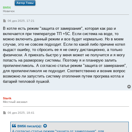
Автор Темы
BM56
Новичок
С
06 дек 2025, 17:21
о
о
В котле есть режим "защита от замерзания", которая как раз и
б
включается при температуре ТП +5С. Если система на воде, то
щ
е
можно включить данный режим и все будет нормально. Но в моем
н
случае, это не совсем подходит. Если по какой либо причине котел
и
е
выдаст ошибку, то сбросить ее я не смогу дистанционно, а только
физически. А приехать быстро у меня может не получится и я могу
попасть на разморозку системы. Поэтому я и планирую залить
пропиленгликоль. А согласно статье режим "защита от замерзания",
для пропиленгликоля не подходит. Соответственно и возник вопрос
возможно ли запустить систему отопления путем прогрева котла и
батарей тепловой пушкой.
Starik
Местный аксакал
С
06 дек 2025, 18:41
о
о
б
BM56
писал(а):
щ
е
А согласно статье режим "защита от замерзания", для