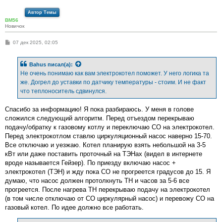
Автор Темы
BM56
Новичок
С
07 дек 2025, 02:05
о
о
б
Bahus
писал(а):
щ
е
Не очень понимаю как вам электрокотел поможет. У него логика та
н
же. Догрел до уставки по датчику температуры - стоим. И не факт
и
е
что теплоноситель сдвинулся.
Спасибо за информацию! Я пока разбираюсь. У меня в голове
сложился следующий алгоритм. Перед отъездом перекрываю
подачу/обратку к газовому котлу и переключаю СО на электрокотел.
Перед электрокотлом ставлю циркуляционный насос наверно 15-70.
Все отключаю и уезжаю. Котел планирую взять небольшой на 3-5
кВт или даже поставить проточный на ТЭНах (видел в интернете
вроде называется Гейзер). По приезду включаю насос +
электрокотел (ТЭН) и жду пока СО не прогреется градусов до 15. Я
думаю, что насос должен протолкнуть ТН и часов за 5-6 все
прогреется. После нагрева ТН перекрываю подачу на электрокотел
(в том числе отключаю от СО циркулярный насос) и перевожу СО на
газовый котел. По идее должно все работать.