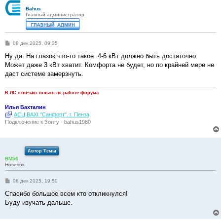
Bahus
Главный администратор
С
08 дек 2025, 09:35
о
о
Ну да. На глазок что-то такое. 4-6 кВт должно быть достаточно.
б
Может даже 3 кВт хватит. Комфорта не будет, но по крайней мере не
щ
е
даст системе замерзнуть.
н
и
е
В ЛС отвечаю только по работе форума
Илья Бахталин
АСЦ BAXI "Санфорт". г. Пенза
Подключение к Зонту - bahus1980
Автор Темы
BM56
Новичок
С
08 дек 2025, 19:50
о
о
Спасибо большое всем кто откликнулся!
б
Буду изучать дальше.
щ
е
н