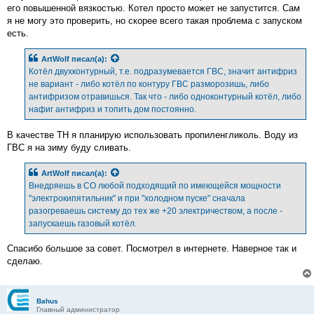
его повышенной вязкостью. Котел просто может не запустится. Сам
я не могу это проверить, но скорее всего такая проблема с запуском
есть.
ArtWolf
писал(а):
Котёл двухконтурный, т.е. подразумевается ГВС, значит антифриз
не вариант - либо котёл по контуру ГВС разморозишь, либо
антифризом отравишься. Так что - либо одноконтурный котёл, либо
нафиг антифриз и топить дом постоянно.
В качестве ТН я планирую использовать пропиленгликоль. Воду из
ГВС я на зиму буду сливать.
ArtWolf
писал(а):
Внедряешь в СО любой подходящий по имеющейся мощности
"электрокипятильник" и при "холодном пуске" сначала
разогреваешь систему до тех же +20 электричеством, а после -
запускаешь газовый котёл.
Спасибо большое за совет. Посмотрел в интернете. Наверное так и
сделаю.
Bahus
Главный администратор