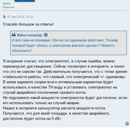
BM56
Новичок
С
07 дек 2025, 15:31
о
о
Спасибо большое за ответы!
б
щ
е
Bahus
писал(а):
н
И всё-таки не понимаю. Оба котла одинаково работают. Почему
и
е
газовый будет сбоить, а электричка вам всё сделает? Можете
объяснить?
Я искренне считал, что электрокотел, в случае ошибки, можно
перезагрузит дистанционно. Сейчас посмотрел в интернете, и понял
что это не совсем так. Действительно получается, что с точки зрения
стабильности работы, что газовый, что электрический +/- одинаковы.
В моем варианте скорее всего оптимальным вариантом будет
использовать в качестве ТН воду и установить электрокотел на
случай аварийного отключения газового котла.
Не подскажите какой мощности электрокотла будет достаточно, если
его использовать только на случай аварии.
Нашел в интернете калькулятор расчета мощности котла.
Получается, что для моей площади, в качестве аварийного,
достаточно будет котла на 5 кВт.