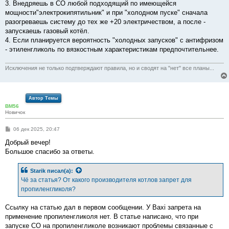
3. Внедряешь в СО любой подходящий по имеющейся
мощности"электрокипятильник" и при "холодном пуске" сначала
разогреваешь систему до тех же +20 электричеством, а после -
запускаешь газовый котёл.
4. Если планируется вероятность "холодных запусков" с антифризом
- этиленгликоль по вязкостным характеристикам предпочтительнее.
Исключения не только подтверждают правила, но и сводят на "нет" все планы...
Автор Темы
BM56
Новичок
С
06 дек 2025, 20:47
о
о
Добрый вечер!
б
Большое спасибо за ответы.
щ
е
н
Starik
писал(а):
и
е
Чё за статья? От какого производителя котлов запрет для
пропиленгликоля?
Ссылку на статью дал в первом сообщении. У Baxi запрета на
применение пропиленгликоля нет. В статье написано, что при
запуске СО на пропиленгликоле возникают проблемы связанные с