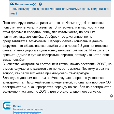
б
Bahus
писал(а):
щ
е
Если есть удалёнка, то кто мешает на минимуме греть, когда никого
н
нет?
и
е
Пока планирую если и приезжать, то на Новый год. И не хочется
попусту гонять котел и жечь газ. В интернете, и в частности и на
этом форуме и соседних пишу, что котлы часто, по разным
причинам, выдают ошибку. А сбросит ее дистанционно не
представляется возможным. Нередки случаи (описаны в данном
форуме), что сбрасывается ошибка и она через 2-3 дня появляется
снова. У меня дорога в один конец занимает 5-7 часов. И не хочется
приехать домой и тут же собираться обратно, потому что котел опять
выдал ошибку.
В качестве контроля за состоянием котла, можно поставить ZONT, но
в моем случае мне кажется это не имеет смысла. Поэтому и возник
вопрос, как запустит котел при минусовой температуре.
Благодаря данным советам, сейчас изучаю вопрос по установке
электрокотла. На случай если приеду зимой, то сначала прогрею СО
электрокотлом, а как прогреется перейду на газ. Вот на электрокотел
возможно и установлю ZONT, для его дистанционного запуска.
Bahus
Главный администратор