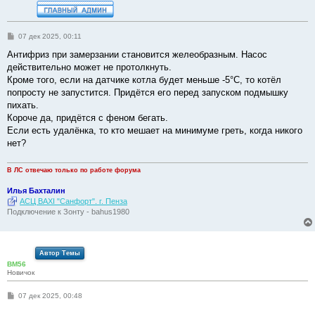
С
07 дек 2025, 00:11
о
о
Антифриз при замерзании становится желеобразным. Насос
б
действительно может не протолкнуть.
щ
е
Кроме того, если на датчике котла будет меньше -5°С, то котёл
н
попросту не запустится. Придётся его перед запуском подмышку
и
е
пихать.
Короче да, придётся с феном бегать.
Если есть удалёнка, то кто мешает на минимуме греть, когда никого
нет?
В ЛС отвечаю только по работе форума
Илья Бахталин
АСЦ BAXI "Санфорт". г. Пенза
Подключение к Зонту - bahus1980
Автор Темы
BM56
Новичок
С
07 дек 2025, 00:48
о
о