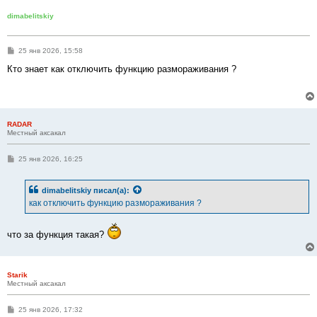
и
е
dimabelitskiy
С
25 янв 2026, 15:58
о
о
Кто знает как отключить функцию размораживания ?
б
щ
е
н
и
е
RADAR
Местный аксакал
С
25 янв 2026, 16:25
о
о
б
dimabelitskiy
писал(а):
щ
е
как отключить функцию размораживания ?
н
и
е
что за функция такая?
Starik
Местный аксакал
С
25 янв 2026, 17:32