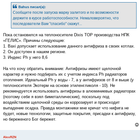
о
б
Bahus писал(а):
щ
е
Сообщите после запуска марку залитого и по возможности
н
держите в курсе работоспособности. Немаловероятно, что
и
е
последователи Вам "спасибо" скажут...
Пока остановился на теплоносителе Dixis TOP производства НПК
«ГЕЛИС». Причины следующие:
1. Baxi допускает использование данного антифриза в своих котлах.
2. Он доступен в нашем регионе.
3. Индекс Ph у него 8,6
На что хочу обратить внимание: Антифризы имеют щелочной
характер и нужно подбирать их с учетом индекса Ph радиаторов
отопления. Идеальный Ph у воды - 7, а у антифризов от 8 и выше (у
теплоносителя Экотерм на основе этиленгликоля - 10). Не
рекомендуется использовать антифризы в алюминиевых радиаторах
(поэтому себе я взял биметаллические), поскольку под
воздействием щелочной среды он коррозирует и происходит
выпадение осадка. Правда монтажники мне кричат что нифига не
будет, новые технологии, защитные покрытия, присадки к антифризу,
но береженого Бог бережет.
AlexRZN