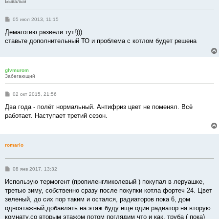
Бывалый
С
05 июл 2013, 11:15
о
о
Демагогию развели тут!)))
б
ставьте дополнительный ТО и проблема с котлом будет решена
щ
е
н
и
е
glvmurom
Забегающий
С
02 окт 2015, 21:56
о
о
Два года - полёт нормальный. Антифриз цвет не поменял. Всё
б
работает. Наступает третий сезон.
щ
е
н
и
е
romario
С
08 янв 2017, 13:32
о
о
Использую термогент (пропиленгликолевый ) покупал в леруашке,
б
третью зиму, собственно сразу после покупки котла фортеч 24. Цвет
щ
е
зеленый, до сих пор таким и остался, радиаторов пока 6, дом
н
одноэтажный,добавлять на этаж буду еще один радиатор на вторую
и
е
комнату,со вторым этажом потом поглядим что и как, труба ( пока)