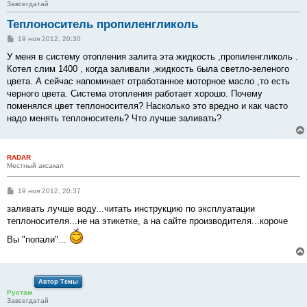
Завсегдатай
Теплоноситель пропиленгликоль
С
19 ноя 2012, 20:30
о
о
У меня в систему отопления залита эта жидкость ,пропиленгликоль .
б
Котел слим 1400 , когда заливали ,жидкость была светло-зеленого
щ
е
цвета. А сейчас напоминает отработанное моторное масло ,то есть
н
черного цвета. Система отопления работает хорошо. Почему
и
е
поменялся цвет теплоносителя? Насколько это вредно и как часто
надо менять теплоноситель? Что лучше заливать?
RADAR
Местный аксакал
С
19 ноя 2012, 20:37
о
о
заливать лучше воду...читать инструкцию по эксплуатации
б
теплоносителя...не на этикетке, а на сайте производителя...короче
щ
е
Вы "попали"...
н
и
е
Автор Темы
Рустам
Завсегдатай