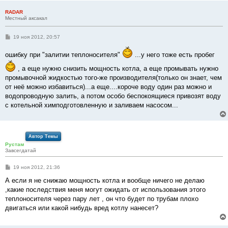
RADAR
Местный аксакал
С
19 ноя 2012, 20:57
о
о
ошибку при "залитии теплоносителя"
...у него тоже есть пробег
б
щ
е
, а еще нужно снизить мощность котла, а еще промывать нужно
н
промывочной жидкостью того-же производителя(только он знает, чем
и
е
от неё можно избавиться)...а еще....короче воду один раз можно и
водопроводную залить, а потом особо беспокоящиеся привозят воду
с котельной химподготовленную и заливаем насосом...
Автор Темы
Рустам
Завсегдатай
С
19 ноя 2012, 21:36
о
о
А если я не снижаю мощность котла и вообще ничего не делаю
б
,какие последствия меня могут ожидать от использования этого
щ
е
теплоносителя через пару лет , он что будет по трубам плохо
н
двигаться или какой нибудь вред котлу нанесет?
и
е