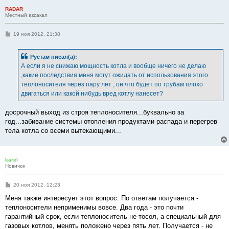
RADAR
Местный аксакал
С
19 ноя 2012, 21:38
о
о
б
Рустам писал(а):
щ
е
А если я не снижаю мощность котла и вообще ничего не делаю
н
,какие последствия меня могут ожидать от использования этого
и
е
теплоносителя через пару лет , он что будет по трубам плохо
двигаться или какой нибудь вред котлу нанесет?
досрочный выход из строя теплоносителя...буквально за
год...забивание системы отопления продуктами распада и перегрев
тела котла со всеми вытекающими...
karel
Новичок
С
20 ноя 2012, 12:23
о
о
Меня также интересует этот вопрос. По ответам получается -
б
теплоносители неприменимы вовсе. Два года - это почти
щ
е
гарантийный срок, если теплоноситель не тосол, а специальный для
н
газовых котлов, менять положено через пять лет. Получается - не
и