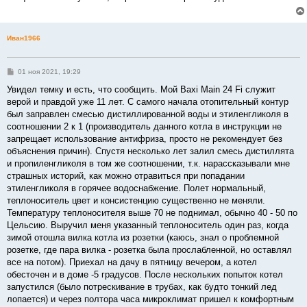
е
н
и
е
Иван1966
С
01 ноя 2021, 19:29
о
о
Увидел темку и есть, что сообщить. Мой Baxi Main 24 Fi служит
б
верой и правдой уже 11 лет. С самого начала отопительный контур
щ
е
был заправлен смесью дистиллированной воды и этиленгликоля в
н
соотношении 2 к 1 (производитель данного котла в инструкции не
и
е
запрещает использование антифриза, просто не рекомендует без
объяснения причин). Спустя несколько лет залил смесь дистиллята
и пропиленгликоля в том же соотношении, т.к. нарассказывали мне
страшных историй, как можно отравиться при попадании
этиленгликоля в горячее водоснабжение. Полет нормальный,
теплоноситель цвет и консистенцию существенно не меняли.
Температуру теплоносителя выше 70 не поднимал, обычно 40 - 50 по
Цельсию. Выручил меня указанный теплоноситель один раз, когда
зимой отошла вилка котла из розетки (каюсь, знал о проблемной
розетке, где пара вилка - розетка была прослабленной, но оставлял
все на потом). Приехал на дачу в пятницу вечером, а котел
обесточен и в доме -5 градусов. После нескольких попыток котел
запустился (было потрескивание в трубах, как будто тонкий лед
лопается) и через полтора часа микроклимат пришел к комфортным