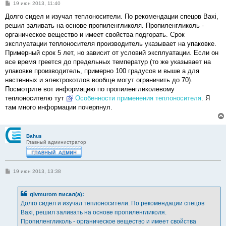
С
19 июн 2013, 11:40
о
о
Долго сидел и изучал теплоносители. По рекомендации спецов Baxi,
б
решил заливать на основе пропиленгликоля. Пропиленгликоль -
щ
е
органическое вещество и имеет свойства подгорать. Срок
н
эксплуатации теплоносителя производитель указывает на упаковке.
и
е
Примерный срок 5 лет, но зависит от условий эксплуатации. Если он
все время греется до предельных температур (то же указывает на
упаковке производитель, примерно 100 градусов и выше а для
настенных и электрокотлов вообще могут ограничить до 70).
Посмотрите вот информацию по пропиленгликолевому
теплоносителю тут
Особенности применения теплоносителя
. Я
там много информации почерпнул.
Bahus
Главный администратор
С
19 июн 2013, 13:38
о
о
б
glvmurom писал(а):
щ
е
Долго сидел и изучал теплоносители. По рекомендации спецов
н
Baxi, решил заливать на основе пропиленгликоля.
и
е
Пропиленгликоль - органическое вещество и имеет свойства