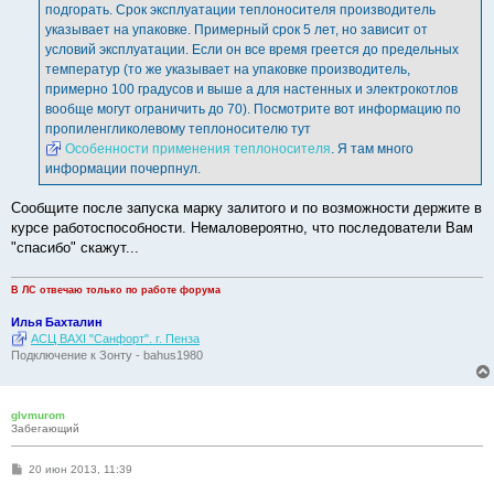
подгорать. Срок эксплуатации теплоносителя производитель
указывает на упаковке. Примерный срок 5 лет, но зависит от
условий эксплуатации. Если он все время греется до предельных
температур (то же указывает на упаковке производитель,
примерно 100 градусов и выше а для настенных и электрокотлов
вообще могут ограничить до 70). Посмотрите вот информацию по
пропиленгликолевому теплоносителю тут
Особенности применения теплоносителя
. Я там много
информации почерпнул.
Сообщите после запуска марку залитого и по возможности держите в
курсе работоспособности. Немаловероятно, что последователи Вам
"спасибо" скажут...
В ЛС отвечаю только по работе форума
Илья Бахталин
АСЦ BAXI "Санфорт". г. Пенза
Подключение к Зонту - bahus1980
glvmurom
Забегающий
С
20 июн 2013, 11:39
о