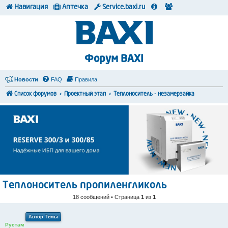
Навигация
Аптечка
Service.baxi.ru
Форум BAXI
Новости
FAQ
Правила
Список форумов
Проектный этап
Теплоноситель - незамерзайка
Теплоноситель пропиленгликоль
18 сообщений • Страница
1
из
1
Автор Темы
Рустам