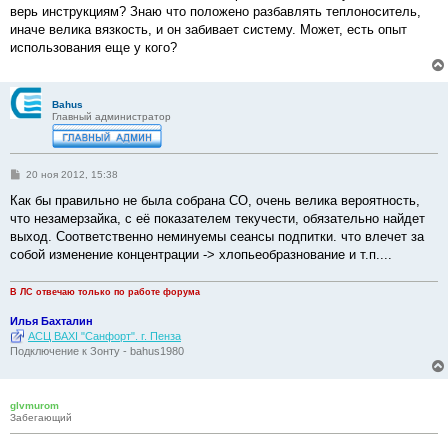
е
верь инструкциям? Знаю что положено разбавлять теплоноситель,
иначе велика вязкость, и он забивает систему. Может, есть опыт
использования еще у кого?
Bahus
Главный администратор
С
20 ноя 2012, 15:38
о
о
Как бы правильно не была собрана СО, очень велика вероятность,
б
что незамерзайка, с её показателем текучести, обязательно найдет
щ
е
выход. Соответственно неминуемы сеансы подпитки. что влечет за
н
собой изменение концентрации -> хлопьеобразнование и т.п....
и
е
В ЛС отвечаю только по работе форума
Илья Бахталин
АСЦ BAXI "Санфорт". г. Пенза
Подключение к Зонту - bahus1980
glvmurom
Забегающий