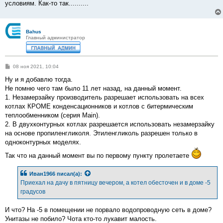
условиям. Как-то так..........
Bahus
Главный администратор
С
08 ноя 2021, 10:04
о
о
Ну и я добавлю тогда.
б
Не помню чего там было 11 лет назад, на данный момент.
щ
е
1. Незамерзайку производитель разрешает использовать на всех
н
котлах КРОМЕ конденсационников и котлов с битермическим
и
е
теплообменником (серия Main).
2. В двухконтурных котлах разрешается использовать незамерзайку
на основе пропиленгликоля. Этиленгликоль разрешен только в
одноконтурных моделях.
Так что на данный момент вы по первому пункту пролетаете
Иван1966
писал(а):
Приехал на дачу в пятницу вечером, а котел обесточен и в доме -5
градусов
И что? На -5 в помещении не порвало водопроводную сеть в доме?
Унитазы не побило? Чота кто-то лукавит малость.