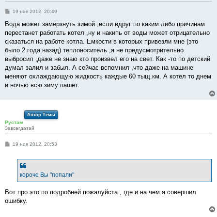
С
19 ноя 2012, 20:49
о
о
Вода может замерзнуть зимой ,если вдруг по каким либо причинам
б
перестанет работать котел ,ну и накипь от воды может отрицательно
щ
е
сказаться на работе котла. Емкости в которых привезли мне (это
н
было 2 года назад) теплоноситель ,я не предусмотрительно
и
е
выбросил ,даже не знаю кто произвел его на свет. Как -то по детский
думал залил и забыл. А сейчас вспомнил ,что даже на машине
меняют охлаждающую жидкость каждые 60 тыщ.км. А котел то днем
и ночью всю зиму пашет.
Автор Темы
Рустам
Завсегдатай
С
19 ноя 2012, 20:53
о
о
б
щ
е
короче Вы "попали"
н
и
е
Вот про это по подробней пожалуйста , где и на чем я совершил
ошибку.