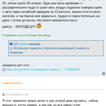
20, объем около 50 литров. Один раз была проблема -с
расширительного куда то ушел весь воздух,подкачал компрессором
с авто через китайский зарядник на 12 волольт, можно плосто вело-
насосом, а так баксик мне нравиться, трудится самостоятельно на
даче с осени до весны, без моего вмешательства в
работу....МОЛОДЕЦ!!!!
Отправлено спустя 13 минут 56 секунд:
romario
писал(а):
Использую термогент (пропиленгликолевый ) покупал в
леруашке
конкретно вот этот
http://leroymerlin.ru/catalogue/vodosna ... /12660639/
Андрей логачев
С
24 ноя 2018, 17:38
о
о
Я этот термогент вчера залил и уже второй день мучаюсь, сейчас
б
мощность котла убавил, а при нас он все равно гудит
щ