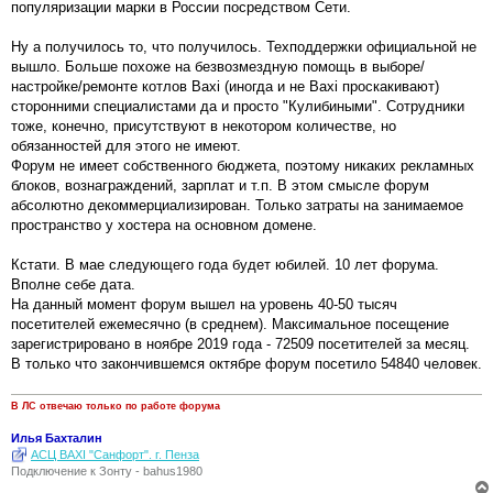
популяризации марки в России посредством Сети.
Ну а получилось то, что получилось. Техподдержки официальной не
вышло. Больше похоже на безвозмездную помощь в выборе/
настройке/ремонте котлов Baxi (иногда и не Baxi проскакивают)
сторонними специалистами да и просто "Кулибиными". Сотрудники
тоже, конечно, присутствуют в некотором количестве, но
обязанностей для этого не имеют.
Форум не имеет собственного бюджета, поэтому никаких рекламных
блоков, вознаграждений, зарплат и т.п. В этом смысле форум
абсолютно декоммерциализирован. Только затраты на занимаемое
пространство у хостера на основном домене.
Кстати. В мае следующего года будет юбилей. 10 лет форума.
Вполне себе дата.
На данный момент форум вышел на уровень 40-50 тысяч
посетителей ежемесячно (в среднем). Максимальное посещение
зарегистрировано в ноябре 2019 года - 72509 посетителей за месяц.
В только что закончившемся октябре форум посетило 54840 человек.
В ЛС отвечаю только по работе форума
Илья Бахталин
АСЦ BAXI "Санфорт". г. Пенза
Подключение к Зонту - bahus1980