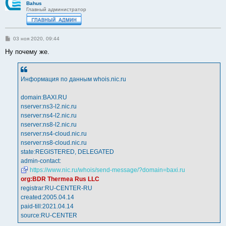
Bahus
Главный администратор
С
03 ноя 2020, 09:44
о
о
Ну почему же.
б
щ
е
н
Информация по данным whois.nic.ru
и
е
domain:BAXI.RU
nserver:ns3-l2.nic.ru
nserver:ns4-l2.nic.ru
nserver:ns8-l2.nic.ru
nserver:ns4-cloud.nic.ru
nserver:ns8-cloud.nic.ru
state:REGISTERED, DELEGATED
admin-contact:
https://www.nic.ru/whois/send-message/?domain=baxi.ru
org:BDR Thermea Rus LLC
registrar:RU-CENTER-RU
created:2005.04.14
paid-till:2021.04.14
source:RU-CENTER