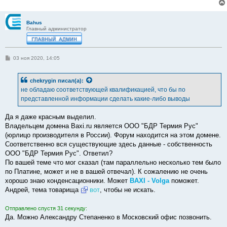
Bahus
Главный администратор
С
03 ноя 2020, 14:05
о
о
б
chekrygin
писал(а):
щ
е
не обладаю соответствующей квалификацией, что бы по
н
представленной информации сделать какие-либо выводы
и
е
Да я даже красным выделил.
Владельцем домена Baxi.ru является ООО "БДР Термия Рус"
(юрлицо производителя в России). Форум находится на этом домене.
Соответственно вся существующие здесь данные - собственность
ООО "БДР Термия Рус". Ответил?
По вашей теме что мог сказал (там параллельно несколько тем было
по Платине, может и не в вашей отвечал). К сожалению не очень
хорошо знаю конденсационники. Может
BAXI - Volga
поможет.
Андрей, тема товарища
вот
, чтобы не искать.
Отправлено спустя 31 секунду:
Да. Можно Александру Степаненко в Московский офис позвонить.