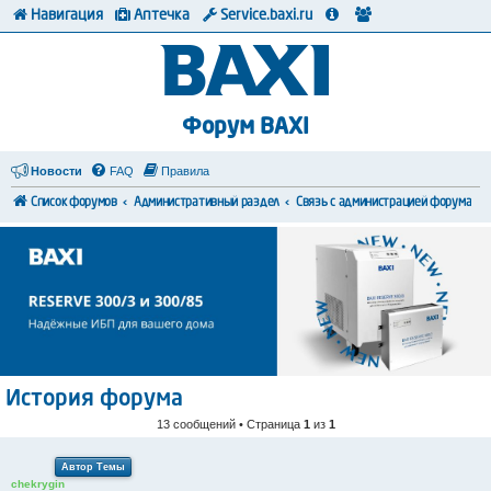
Навигация
Аптечка
Service.baxi.ru
Форум BAXI
Новости
FAQ
Правила
Список форумов
Административный раздел
Связь с администрацией форума
История форума
13 сообщений • Страница
1
из
1
Автор Темы
chekrygin