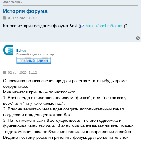
Забегающий
История форума
С
01 ноя 2020, 10:02
о
о
Какова история создания форума Baxi (
https://baxi.ru/forum
)?
б
щ
е
н
и
е
Bahus
Главный администратор
С
02 ноя 2020, 11:12
о
о
О причинах возникновения вряд ли расскажет кто-нибудь кроме
б
сотрудников.
щ
е
Мне кажется причин было несколько:
н
1. Baxi всегда отличалась наличием "фишек", а-ля "не так как у
и
е
всех" или "ни у кого кроме нас".
2. Вполне вероятно была идея создать дополнительный канал
поддержки владельцев котлов Baxi.
3. На тот момент сайт Baxi существовал, но его поддержка и
функционал были так себе. И если мне не изменяет память именно
тогда компания начала большие подвижки в направлении онлайна.
Видимо поэтому решили прилепить форум, для дополнительной