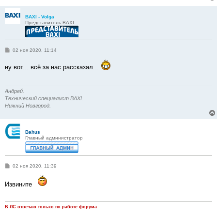
BAXI - Volga
Представитель BAXI
С
02 ноя 2020, 11:14
о
о
ну вот... всё за нас рассказал...
б
щ
е
н
и
Андрей.
е
Технический специалист BAXI.
Нижний Новгород.
Bahus
Главный администратор
С
02 ноя 2020, 11:39
о
о
б
Извините
щ
е
н
и
В ЛС отвечаю только по работе форума
е