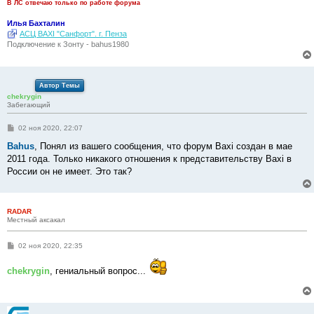
В ЛС отвечаю только по работе форума
Илья Бахталин
АСЦ BAXI "Санфорт". г. Пенза
Подключение к Зонту - bahus1980
Автор Темы
chekrygin
Забегающий
С
02 ноя 2020, 22:07
о
о
Bahus
, Понял из вашего сообщения, что форум Baxi создан в мае
б
2011 года. Только никакого отношения к представительству Baxi в
щ
е
России он не имеет. Это так?
н
и
е
RADAR
Местный аксакал
С
02 ноя 2020, 22:35
о
о
chekrygin
, гениальный вопрос...
б
щ
е
н
и
е