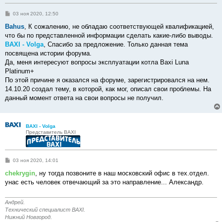
С
03 ноя 2020, 12:50
о
о
Bahus
, К сожалению, не обладаю соответствующей квалификацией,
б
что бы по представленной информации сделать какие-либо выводы.
щ
е
BAXI - Volga
, Спасибо за предложение. Только данная тема
н
посвящена истории форума.
и
е
Да, меня интересуют вопросы эксплуатации котла Baxi Luna
Platinum+
По этой причине я оказался на форуме, зарегистрировался на нем.
14.10.20 создал тему, в которой, как мог, описал свои проблемы. На
данный момент ответа на свои вопросы не получил.
BAXI - Volga
Представитель BAXI
С
03 ноя 2020, 14:01
о
о
chekrygin
, ну тогда позвоните в наш московский офис в тех.отдел.
б
унас есть человек отвечающий за это направление... Александр.
щ
е
н
и
Андрей.
е
Технический специалист BAXI.
Нижний Новгород.