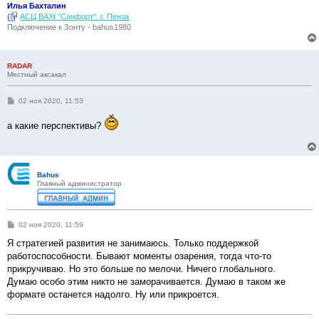
Илья Бахталин
АСЦ BAXI "Санфорт". г. Пенза
Подключение к Зонту - bahus1980
RADAR
Местный аксакал
С
02 ноя 2020, 11:53
о
о
а какие перспективы?
б
щ
е
н
и
е
Bahus
Главный администратор
С
02 ноя 2020, 11:59
о
о
Я стратегией развития не занимаюсь. Только поддержкой
б
работоспособности. Бывают моменты озарения, тогда что-то
щ
е
прикручиваю. Но это больше по мелочи. Ничего глобального.
н
Думаю особо этим никто не заморачивается. Думаю в таком же
и
е
формате останется надолго. Ну или прикроется.