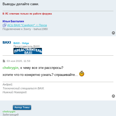
Выводы делайте сами.
В ЛС отвечаю только по работе форума
Илья Бахталин
АСЦ BAXI "Санфорт". г. Пенза
Подключение к Зонту - bahus1980
BAXI - Volga
Представитель BAXI
С
03 ноя 2020, 11:53
о
о
chekrygin
, к чему все эти расспросы?
б
щ
хотите что-то конкретно узнать? спрашивайте...
е
н
и
Андрей.
е
Технический специалист BAXI.
Нижний Новгород.
Автор Темы
chekrygin
Забегающий