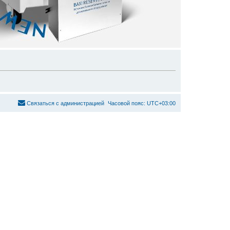
С
в
я
з
а
т
ь
с
я
с
а
д
м
и
н
и
с
т
р
а
ц
и
е
й
Часовой пояс:
UTC+03:00