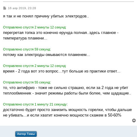
С
16 апр 2019, 23:28
о
о
я так и не понял причину убитых электродов..
б
щ
е
Отправлено спустя 2 минуты 12 секунд:
н
перегретая топка это конечно ерунда полная..здесь главное -
и
е
температура пламени...
Отправлено спустя 59 секунд:
потому как электроды омываются пламенем...
Отправлено спустя 2 минуты 12 секунд:
время - 2 года вот это вопрос...тут больше из практики ответ...
Отправлено спустя 55 секунд:
то, что антифриз - тоже не сильно страшно, если за 2 года не убит
теплообменник - значит режимы работы были более, чем щадащие..
Отправлено спустя 1 минуту 21 секунду:
достаточно будет просто занизить мощность горелки, чтобы дальше
не убивать...и если хватит конечно мощности скажем в 50-60%
Автор Темы