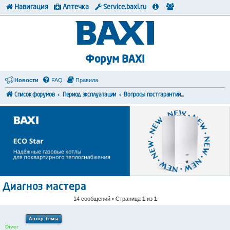
Навигация
Аптечка
Service.baxi.ru
Форум BAXI
Новости
FAQ
Правила
Список форумов
Период эксплуатации
Вопросы постгарантийного обслуживания
Диагноз мастера
14 сообщений • Страница
1
из
1
Автор Темы
Diver