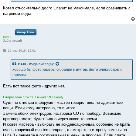
е
Котел относительно долго шпарит на максимале, если сравнивать с
нагревом воды.
Автор Темы
Diver
Забегающий
С
16 апр 2019, 15:01
о
о
б
BAXI - Volga
писал(а):
щ
е
хорошо бы фото камеры сгорания изнутри, фото электродов и
н
горелки.
и
е
Есть вот такое фото - других нет.
Отправлено спустя 7 минут 59 секунд:
Судя по ответам в форуме - мастер говорил вполне адекватные
вещи. Если кому интересно, то в итоге:
Замена обоих электродов, настройка CO по прибору. Возможно
приговор плате, будет видно через какое-то время.
И совет мастера - выбирать не конденсационный, особенно не брать
очень капризный duo-tec compact, а смотреть в сторону замены на
Luna 3 - дешевле в обслуживании и меньше проблем. Если плата