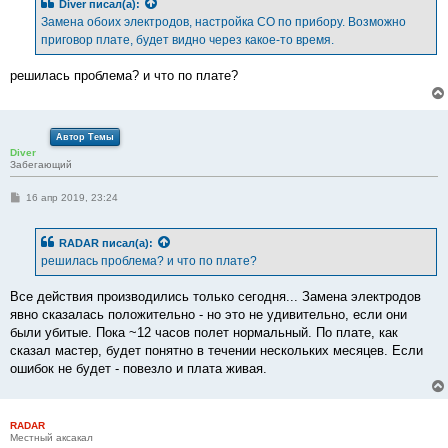
Diver
писал(а):
щ
е
Замена обоих электродов, настройка CO по прибору. Возможно
н
приговор плате, будет видно через какое-то время.
и
е
решилась проблема? и что по плате?
Автор Темы
Diver
Забегающий
С
16 апр 2019, 23:24
о
о
б
RADAR
писал(а):
щ
е
решилась проблема? и что по плате?
н
и
е
Все действия производились только сегодня... Замена электродов
явно сказалась положительно - но это не удивительно, если они
были убитые. Пока ~12 часов полет нормальный. По плате, как
сказал мастер, будет понятно в течении нескольких месяцев. Если
ошибок не будет - повезло и плата живая.
RADAR
Местный аксакал