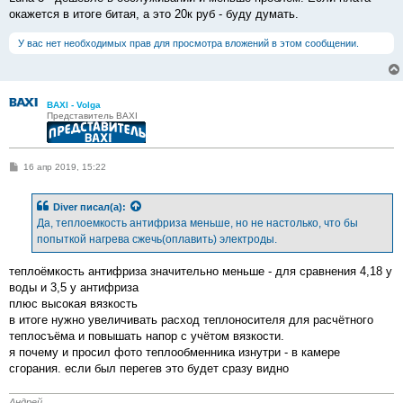
окажется в итоге битая, а это 20к руб - буду думать.
У вас нет необходимых прав для просмотра вложений в этом сообщении.
BAXI - Volga
Представитель BAXI
С
16 апр 2019, 15:22
о
о
б
Diver
писал(а):
щ
е
Да, теплоемкость антифриза меньше, но не настолько, что бы
н
попыткой нагрева сжечь(оплавить) электроды.
и
е
теплоёмкость антифриза значительно меньше - для сравнения 4,18 у
воды и 3,5 у антифриза
плюс высокая вязкость
в итоге нужно увеличивать расход теплоносителя для расчётного
теплосъёма и повышать напор с учётом вязкости.
я почему и просил фото теплообменника изнутри - в камере
сгорания. если был перегев это будет сразу видно
Андрей.