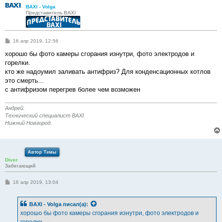
BAXI - Volga
Представитель BAXI
С
16 апр 2019, 12:56
о
о
хорошо бы фото камеры сгорания изнутри, фото электродов и
б
горелки.
щ
е
кто же надоумил заливать антифриз? Для конденсационных котлов
н
это смерть...
и
е
с антифризом перегрев более чем возможен
Андрей.
Технический специалист BAXI.
Нижний Новгород.
Автор Темы
Diver
Забегающий
С
16 апр 2019, 13:04
о
о
б
BAXI - Volga
писал(а):
щ
е
хорошо бы фото камеры сгорания изнутри, фото электродов и
н
горелки.