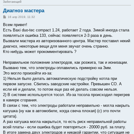
Забегающий
Диагноз мастера
С
16 апр 2019, 11:32
о
о
Всем привет!
б
Есть Baxi duo-tec compact 1.24, работает 2 года. Зимой иногда стала
щ
е
появляться ошибка 133, сейчас появляется 2-3 раза в день.
н
Вызвали мастера из авторизованного центра. Мастер поставил некий
и
е
диагноз, некоторые вещи для меня звучат очень странно.
Кто нибудь может прокомментировать ?
Неправильное положение электродов, как розжига, так и ионизации.
Вызвано тем, что электроды оплавились примерно на 3мм.
Это могло произойти из-за:
1) Нельзя было делать автоматическую подстройку котла при
первом запуске. Сбились заводские настройки. Превышен CO. А
если её и делали, то потом еще раз её делать совсем нельзя.
2) В системе используется тосол. Из-за тосола происходил перегрев
в камере сгорания.
В связи с тем, что электроды работали неправильно - могла накрыть
катушка (ну как в автомобиле, когда свеча плохая) (с) это почти
цитата).
А раз катушка могла накрыться, то есть риск неправильной работы
всей платы - если ошибка будет повторяться - 20000 руб. за плату.
В итоге замена двух электродов и никакой гарантии, что ситуация не