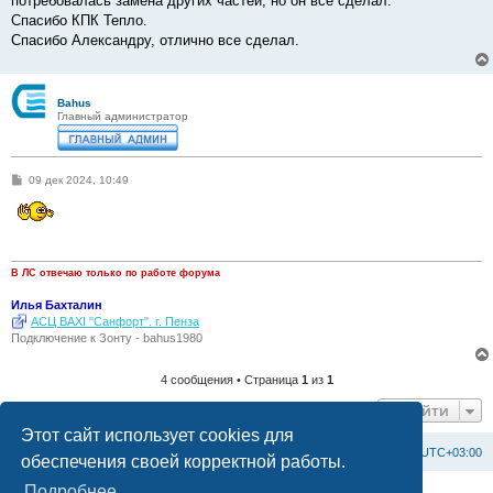
потребовалась замена других частей, но он все сделал.
Спасибо КПК Тепло.
Спасибо Александру, отлично все сделал.
Bahus
Главный администратор
С
09 дек 2024, 10:49
о
о
б
щ
е
н
и
В ЛС отвечаю только по работе форума
е
Илья Бахталин
АСЦ BAXI "Санфорт". г. Пенза
Подключение к Зонту - bahus1980
4 сообщения • Страница
1
из
1
Перейти
Этот сайт использует cookies для
Список форумов
С
в
я
з
а
т
ь
с
я
с
а
д
м
и
н
и
с
т
р
а
ц
и
е
й
Часовой пояс:
UTC+03:00
обеспечения своей корректной работы.
Подробнее
Создано на основе
phpBB
® Forum Software © phpBB Limited