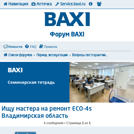
Навигация
Аптечка
Service.baxi.ru
Форум BAXI
Новости
FAQ
Правила
Список форумов
Период эксплуатации
Вопросы постгарантийного обслуживания
Ищу мастера на ремонт ECO-4s
Владимирская область
4 сообщения • Страница
1
из
1