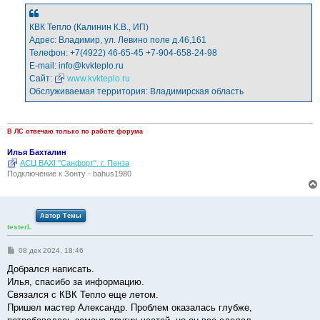
и
е
КВК Тепло (Калинин К.В., ИП)
Адрес: Владимир, ул. Левино поле д.46,161
Телефон: +7(4922) 46-65-45 +7-904-658-24-98
E-mail:
info@kvkteplo.ru
Сайт:
www.kvkteplo.ru
Обслуживаемая территория: Владимирская область
В ЛС отвечаю только по работе форума
Илья Бахталин
АСЦ BAXI "Санфорт". г. Пенза
Подключение к Зонту - bahus1980
Автор Темы
testerL
С
08 дек 2024, 18:46
о
о
Добрался написать.
б
Илья, спасибо за информацию.
щ
е
Связался с КВК Тепло еще летом.
н
Пришел мастер Александр. Проблем оказалась глубже,
и
е