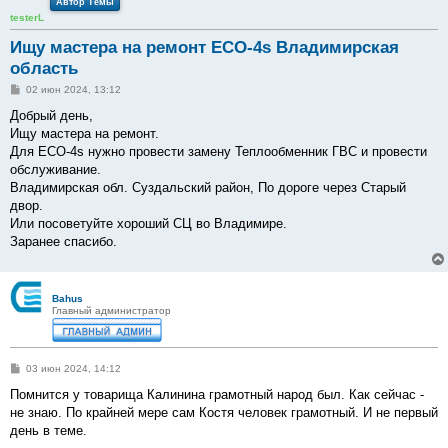
Автор Темы
testerL
Ищу мастера на ремонт ECO-4s Владимирская
область
С
02 июн 2024, 13:12
о
о
Добрый день,
б
Ищу мастера на ремонт.
щ
е
Для ECO-4s нужно провести замену Теплообменник ГВС и провести
н
обслуживание.
и
е
Владимирская обл. Суздальский район, По дороге через Старый
двор.
Или посоветуйте хороший СЦ во Владимире.
Заранее спасибо.
Bahus
Главный администратор
С
03 июн 2024, 14:12
о
о
Помнится у товарища Калинина грамотный народ был. Как сейчас -
б
не знаю. По крайней мере сам Костя человек грамотный. И не первый
щ
е
день в теме.
н