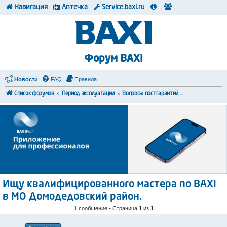
Навигация
Аптечка
Service.baxi.ru
Форум BAXI
Новости
FAQ
Правила
Список форумов
Период эксплуатации
Вопросы постгарантийного обслуживания
Ищу квалифицированного мастера по BAXI
в МО Домодедовский район.
1 сообщение • Страница
1
из
1