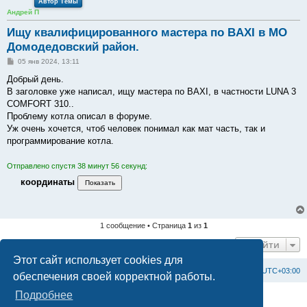
Автор Темы
Андрей П
Ищу квалифицированного мастера по BAXI в МО
Домодедовский район.
С
05 янв 2024, 13:11
о
о
Добрый день.
б
В заголовке уже написал, ищу мастера по BAXI, в частности LUNA 3
щ
е
COMFORT 310..
н
Проблему котла описал в форуме.
и
е
Уж очень хочется, чтоб человек понимал как мат часть, так и
программирование котла.
Отправлено спустя 38 минут 56 секунд:
координаты
1 сообщение • Страница
1
из
1
Перейти
Этот сайт использует cookies для
Список форумов
С
в
я
з
а
т
ь
с
я
с
а
д
м
и
н
и
с
т
р
а
ц
и
е
й
Часовой пояс:
UTC+03:00
обеспечения своей корректной работы.
Подробнее
Создано на основе
phpBB
® Forum Software © phpBB Limited