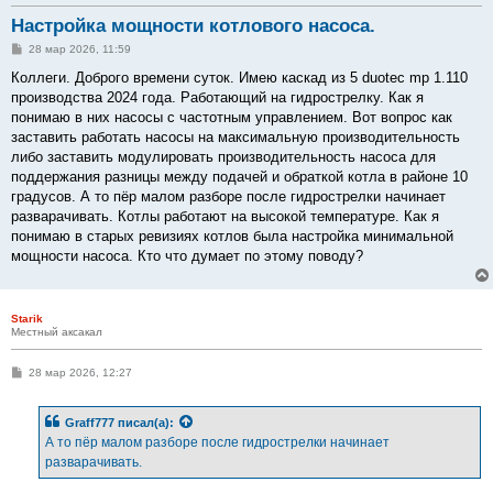
Настройка мощности котлового насоса.
С
28 мар 2026, 11:59
о
о
Коллеги. Доброго времени суток. Имею каскад из 5 duotec mp 1.110
б
производства 2024 года. Работающий на гидрострелку. Как я
щ
е
понимаю в них насосы с частотным управлением. Вот вопрос как
н
заставить работать насосы на максимальную производительность
и
е
либо заставить модулировать производительность насоса для
поддержания разницы между подачей и обраткой котла в районе 10
градусов. А то пёр малом разборе после гидрострелки начинает
разварачивать. Котлы работают на высокой температуре. Как я
понимаю в старых ревизиях котлов была настройка минимальной
мощности насоса. Кто что думает по этому поводу?
Starik
Местный аксакал
С
28 мар 2026, 12:27
о
о
б
Graff777
писал(а):
щ
е
А то пёр малом разборе после гидрострелки начинает
н
разварачивать.
и
е