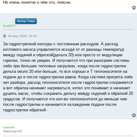
Не очень понятно о чём это, поясни.
Автор Темы
Graff777
С
28 мар 2026, 14:43
о
о
За гидрострелкой контуры с постоянным расходом. А расход
б
котлового насоса управляется исходя от от разницы температур
щ
е
между подачей и обраткой(дельта 20) или просто от модуляции
н
горелки, точно не уверен. И получается что при разогреве системы
и
е
либо при больших тепловых нагрузках, когда после гидрострелки
дельта около 20 или больше, то все хорошо и Т теплоносителя на
подаче до и после гидрострелки равна. Когда система прогрета либо
нет разбора, расход теплоносителя после гидрострелки сохраняется
а вот обратка начинает нагреваться, котел это понимает и начинает
душить насос, чтобы сохранить дельту между подачей и обраткой 20
градусов. И получается что кол-во теплоносителя до меньше чем
после гидрострелки и начинается охлаждение подачи после
гидрострелки обраткой .
kdme56
Завсегдатай