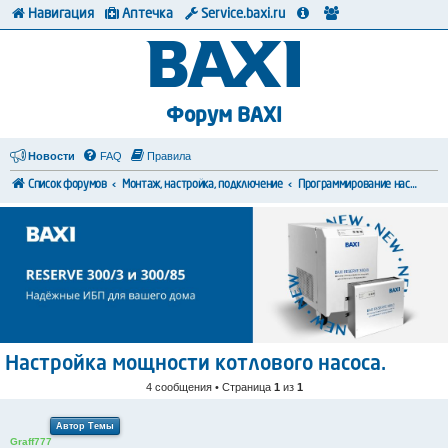
Навигация
Аптечка
Service.baxi.ru
Форум BAXI
Новости
FAQ
Правила
Список форумов
Монтаж, настройка, подключение
Программирование настроек
Настройка мощности котлового насоса.
4 сообщения • Страница
1
из
1
Автор Темы
Graff777